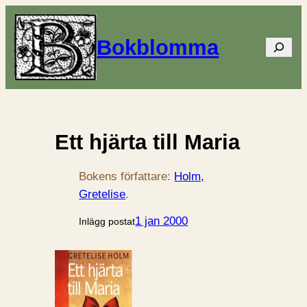
Bokblomma
Sök
Ett hjärta till Maria
Bokens författare:
Holm,
Gretelise
.
1 jan 2000
Inlägg postat