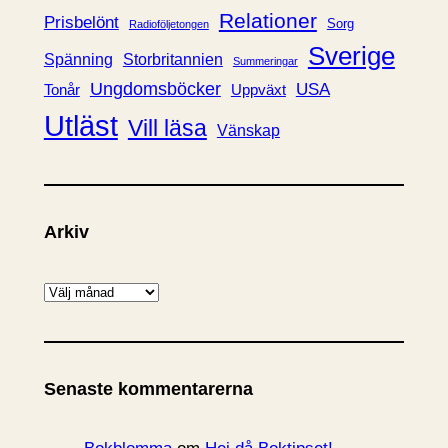
Relationer
Prisbelönt
Sorg
Radioföljetongen
Sverige
Spänning
Storbritannien
Summeringar
Ungdomsböcker
USA
Uppväxt
Tonår
Utläst
Vill läsa
Vänskap
Arkiv
A
r
k
i
Senaste kommentarerna
v