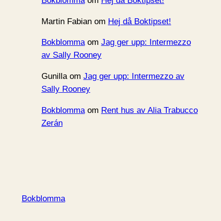
Bokblomma
om
Hej då Boktipset!
Martin Fabian
om
Hej då Boktipset!
Bokblomma
om
Jag ger upp: Intermezzo
av Sally Rooney
Gunilla
om
Jag ger upp: Intermezzo av
Sally Rooney
Bokblomma
om
Rent hus av Alia Trabucco
Zerán
Bokblomma