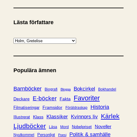
Lästa författare
K
a
t
e
Populära ämnen
g
o
r
Barnböcker
Bokcirkel
Biografi
Bokhandel
Blogga
i
Favoriter
E-böcker
Deckare
Fakta
e
Historia
Framsidor
Filmatiseringar
Föräldraskap
r
Kärlek
Klassiker
Kvinnors liv
Klass
Illustrerat
Ljudböcker
Noveller
Nobelpriset
Läsa
Mord
Politik & samhälle
Personligt
Nyutkommet
Poesi