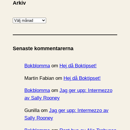
Arkiv
A
r
k
i
Senaste kommentarerna
v
Bokblomma
om
Hej då Boktipset!
Martin Fabian
om
Hej då Boktipset!
Bokblomma
om
Jag ger upp: Intermezzo
av Sally Rooney
Gunilla
om
Jag ger upp: Intermezzo av
Sally Rooney