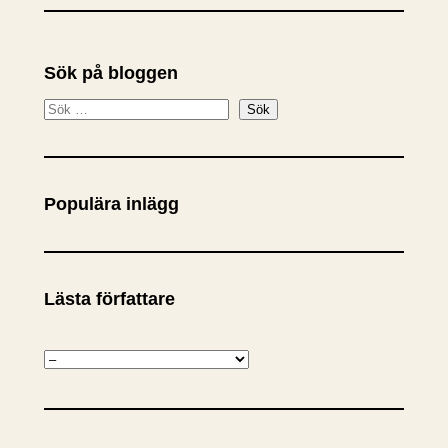
Sök på bloggen
S
Sök
ö
k
Populära inlägg
Lästa författare
K
a
t
e