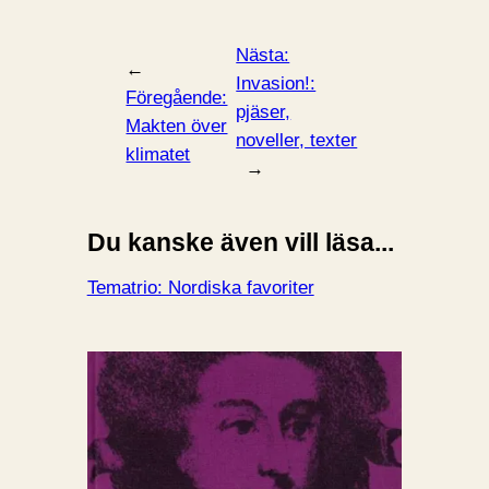
Nästa:
←
Invasion!:
Föregående:
pjäser,
Makten över
noveller, texter
klimatet
→
Du kanske även vill läsa...
Tematrio: Nordiska favoriter