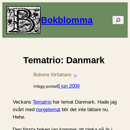
Bokblomma
Sök
Tematrio: Danmark
Bokens författare:
–
.
8 jun 2009
Inlägg postat
Veckans
Tematrio
har temat Danmark. Hade jag
svårt med
norgetemat
blir det inte lättare nu.
Hehe.
Den första boken jag kommer att tänka på är i