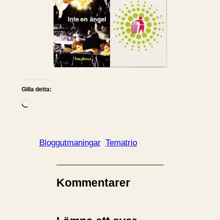
Gilla detta:
L
a
d
d
Bloggutmaningar
Tematrio
a
r
i
Kommentarer
n
…