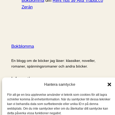
Bokblomma
om
Rent hus av Alia Trabucco
Zerán
Bokblomma
En blogg om de böcker jag läser: klassiker, noveller,
romaner, spänningsromaner och andra böcker.
Information
Hantera samtycke
Cookie- och integritetspolicy
Om mig & om bloggen
För att ge en bra upplevelse använder vi teknik som cookies för att lagra
S
och/eller komma åt enhetsinformation. När du samtycker till dessa tekniker
kan vi behandla data som surfbeteende eller unika ID:n på denna
ö
webbplats. Om du inte samtycker eller om du återkallar ditt samtycke kan
k
detta påverka vissa funktioner negativt.