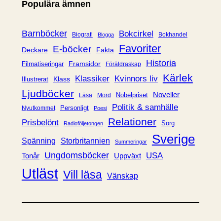
Populära ämnen
g
o
r
Barnböcker
Bokcirkel
Biografi
Bokhandel
Blogga
i
Favoriter
E-böcker
Deckare
Fakta
e
Historia
Framsidor
Filmatiseringar
Föräldraskap
r
Kärlek
Klassiker
Kvinnors liv
Klass
Illustrerat
Ljudböcker
Noveller
Nobelpriset
Läsa
Mord
Politik & samhälle
Personligt
Nyutkommet
Poesi
Relationer
Prisbelönt
Sorg
Radioföljetongen
Sverige
Spänning
Storbritannien
Summeringar
Ungdomsböcker
USA
Uppväxt
Tonår
Utläst
Vill läsa
Vänskap