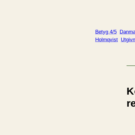
a
d
d
a
Betyg 4/5
Danma
r
Holmqvist
Utgiv
i
n
…
K
r