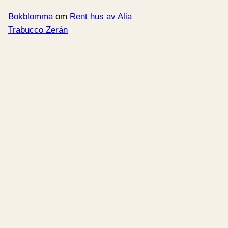
Bokblomma
om
Rent hus av Alia
Trabucco Zerán