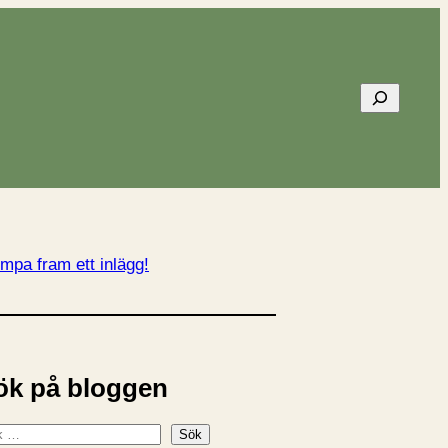
Sök
mpa fram ett inlägg!
ök på bloggen
Sök