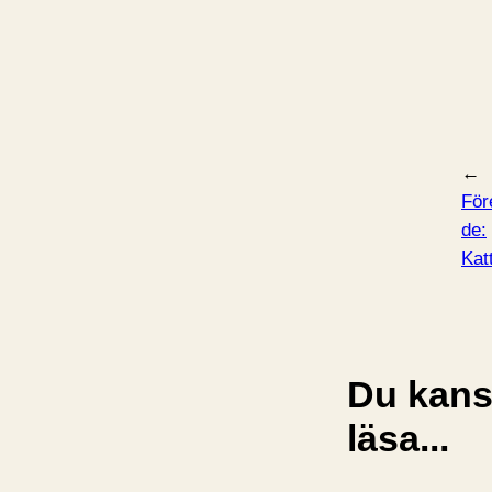
←
För
de:
Kat
Du kansk
läsa...