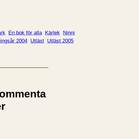
rk
En bok för alla
Kärlek
Ninni
ningsår 2004
Utläst
Utläst 2005
ommenta
er