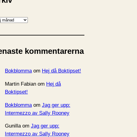
rkiv
enaste kommentarerna
Bokblomma
om
Hej då Boktipset!
Martin Fabian
om
Hej då
Boktipset!
Bokblomma
om
Jag ger upp:
Intermezzo av Sally Rooney
Gunilla
om
Jag ger upp:
Intermezzo av Sally Rooney