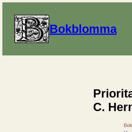
Bokblomma
Priorit
C. He
Bok