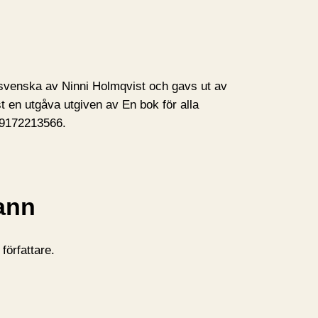
 svenska av Ninni Holmqvist och gavs ut av
t en utgåva utgiven av En bok för alla
 9172213566.
ann
författare.