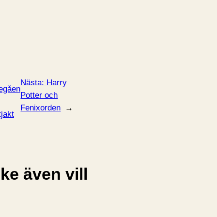
Nästa:
Harry
egåen
Potter och
Fenixorden
→
tjakt
e även vill