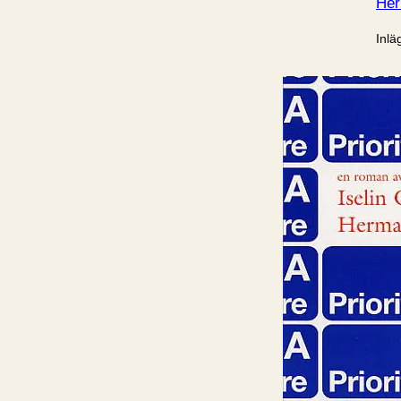
Her
Inlä