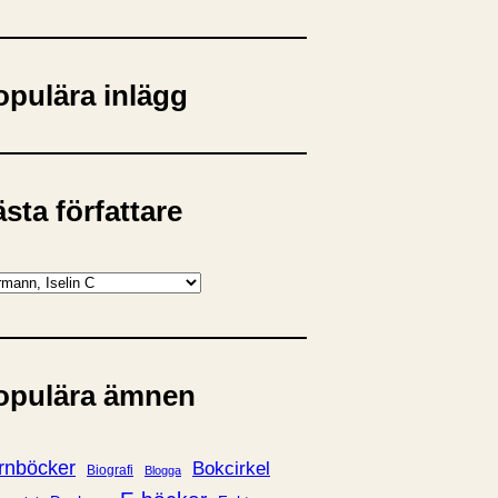
opulära inlägg
sta författare
opulära ämnen
rnböcker
Bokcirkel
Biografi
Blogga