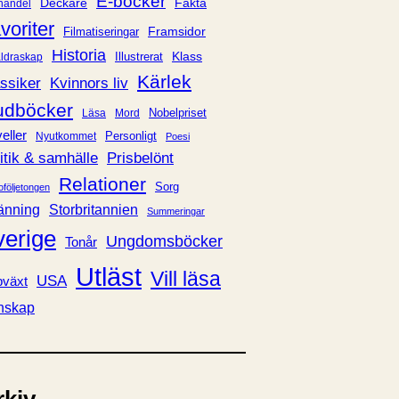
E-böcker
Deckare
Fakta
handel
voriter
Framsidor
Filmatiseringar
Historia
Klass
ldraskap
Illustrerat
Kärlek
ssiker
Kvinnors liv
udböcker
Nobelpriset
Läsa
Mord
eller
Personligt
Nyutkommet
Poesi
itik & samhälle
Prisbelönt
Relationer
Sorg
oföljetongen
änning
Storbritannien
Summeringar
verige
Ungdomsböcker
Tonår
Utläst
Vill läsa
USA
växt
nskap