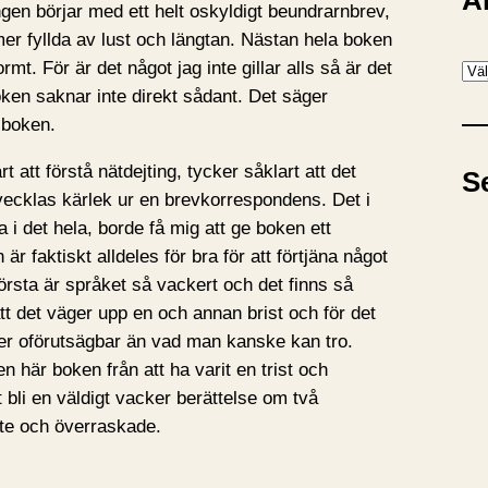
A
ngen börjar med ett helt oskyldigt beundrarnbrev,
mer fyllda av lust och längtan. Nästan hela boken
mt. För är det något jag inte gillar alls så är det
A
ken saknar inte direkt sådant. Det säger
r
 boken.
k
i
t att förstå nätdejting, tycker såklart att det
S
v
tvecklas kärlek ur en brevkorrespondens. Det i
i det hela, borde få mig att ge boken ett
r faktiskt alldeles för bra för att förtjäna något
första är språket så vackert och det finns så
t det väger upp en och annan brist och för det
er oförutsägbar än vad man kanske kan tro.
en här boken från att ha varit en trist och
att bli en väldigt vacker berättelse om två
te och överraskade.