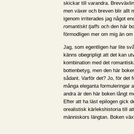
skickar till varandra. Brevväxli
men växer och breven blir allt 
igenom irriterades jag något enor
romantiskt tjaffs
och den här bo
förmodligen mer om mig än om
Jag, som egentligen har lite svår
känns obegripligt att det kan u
kombination med det romantiska 
bottenbetyg, men den här boken ä
sådant. Varför det? Jo, för det 
många eleganta formuleringar at
andra är den här boken långt m
Efter att ha läst epilogen gick d
orealistisk kärlekshistoria till 
människors längtan. Boken väx