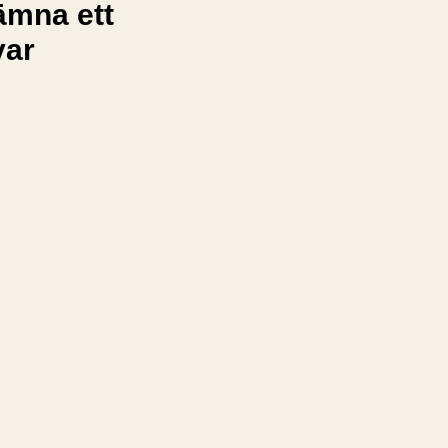
ämna ett
var