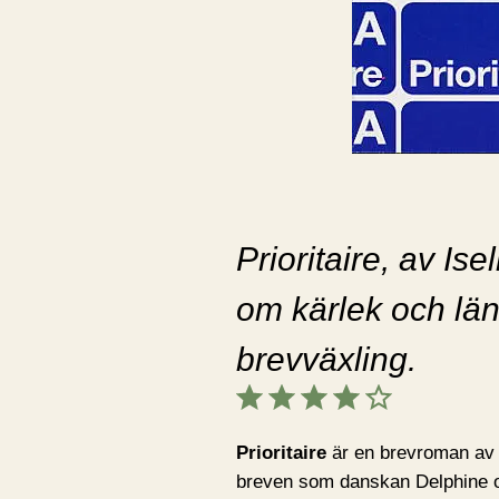
Prioritaire, av Is
om kärlek och lä
brevväxling.
Betyg: 4 av 5.
Prioritaire
är en brevroman a
breven som danskan Delphine 