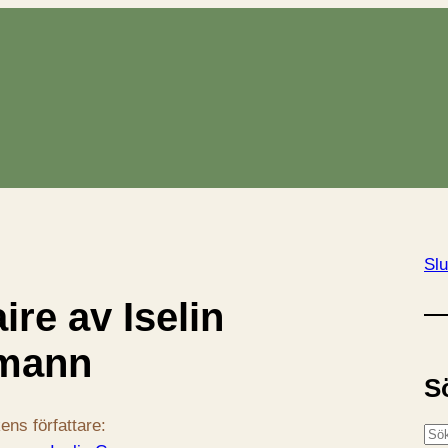
Slu
aire av Iselin
rmann
S
ens författare:
S