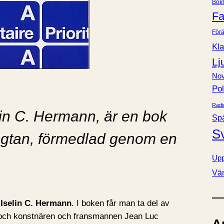
Bok
e
Fa
r
Förä
Kla
Lj
Nov
Pol
Radi
elin C. Hermann, är en bok
Sp
S
ngtan, förmedlad genom en
Upp
Vä
v
Iselin C. Hermann
. I boken får man ta del av
och konstnären och fransmannen Jean Luc