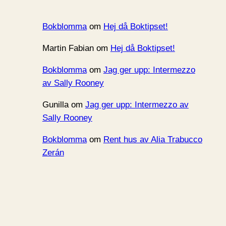
Bokblomma
om
Hej då Boktipset!
Martin Fabian
om
Hej då Boktipset!
Bokblomma
om
Jag ger upp: Intermezzo
av Sally Rooney
Gunilla
om
Jag ger upp: Intermezzo av
Sally Rooney
Bokblomma
om
Rent hus av Alia Trabucco
Zerán