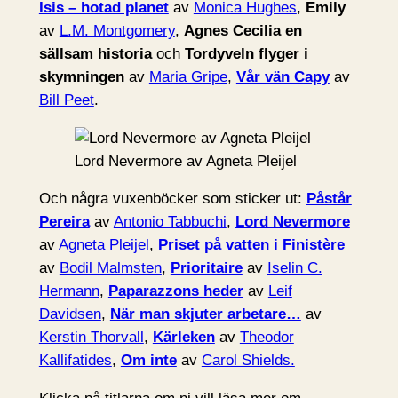
Isis – hotad planet
av
Monica Hughes
,
Emily
av
L.M. Montgomery
,
Agnes Cecilia en
sällsam historia
och
Tordyveln flyger i
skymningen
av
Maria Gripe
,
Vår vän Capy
av
Bill Peet
.
Lord Nevermore av Agneta Pleijel
Och några vuxenböcker som sticker ut:
Påstår
Pereira
av
Antonio Tabbuchi
,
Lord Nevermore
av
Agneta Pleijel
,
Priset på vatten i Finistère
av
Bodil Malmsten
,
Prioritaire
av
Iselin C.
Hermann
,
Paparazzons heder
av
Leif
Davidsen
,
När man skjuter arbetare…
av
Kerstin Thorvall
,
Kärleken
av
Theodor
Kallifatides
,
Om inte
av
Carol Shields.