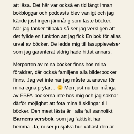
att läsa. Det här var också en tid långt innan
bokbloggar och podcasts blev vanligt och jag
kände just ingen jämnårig som läste böcker.
När jag tänker tillbaka så ser jag verkligen att
det fyllde en funktion att jag fick En bok för allas
urval av böcker. De ledde mig till läsupplevelser
som jag garanterat aldrig hade hittat annars.
Merparten av mina böcker finns hos mina
föräldrar, där också familjens alla bilderböcker
finns. Jag vet inte när jag måste ta ansvar för
mina egna prylar…
Men just nu bor många
av EBFA-böckerna inte hos mig och jag saknar
därför möjlighet att fota mina älsklingar till
böcker. Den mest lästa är i alla fall sannolikt
Barnens versbok
, som jag faktiskt har
hemma. Ja, ni ser ju själva hur välläst den är.