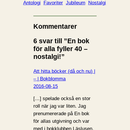
Antologi
Favoriter
Jubileum
Nostalgi
Kommentarer
6 svar till ”En bok
för alla fyller 40 –
nostalgi!”
Att hitta böcker (då och nu) |
– | Bokblomma
2016-08-15
[…] spelade också en stor
roll när jag var liten. Jag
prenumererade på En bok
för allas utgivning och var
med i bokklubben Läslusen,