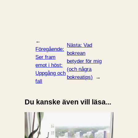
←
Nästa:
Vad
Föregående:
bokrean
Ser fram
betyder för mig
emot i höst:
(och några
Uppgång och
bokreatips)
→
fall
Du kanske även vill läsa...