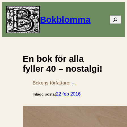
Bokblomma
Sök
En bok för alla
fyller 40 – nostalgi!
Bokens författare:
–
.
22 feb 2016
Inlägg postat