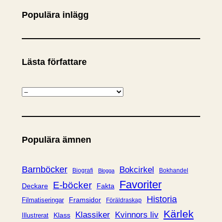
Populära inlägg
Lästa författare
K
a
t
e
Populära ämnen
g
o
r
Barnböcker
Bokcirkel
Biografi
Bokhandel
Blogga
i
Favoriter
E-böcker
Deckare
Fakta
e
Historia
Framsidor
Filmatiseringar
Föräldraskap
r
Kärlek
Klassiker
Kvinnors liv
Klass
Illustrerat