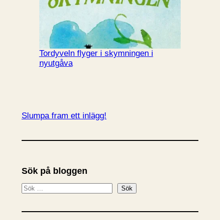
Tordyveln flyger i skymningen i
nyutgåva
Slumpa fram ett inlägg!
Sök på bloggen
S
Sök
ö
k