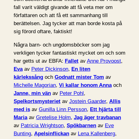
fall varit väldigt givande att få veta mer om
författaren och att få ett sammanhang till
berättelsen. Jag tycker att man borde kosta på
sig förord oftare, faktiskt!
Några barn- och ungdomsböcker som jag
verkligen tycker fantastiskt mycket om och som
har getts ut av EBFA:
Fallet
av
Anne Provoost
,
Eva
av
Peter Dickinson
,
En liten
kärlekssång
och
Godnatt mister Tom
av
Michelle Magorian
,
Vi kallar honom Anna
och
Janne, min vän
av
Peter Pohl
,
Spelkortsmysteriet
av
Jostein Gaarder
,
Allis
med is
av
Gunilla Linn Persson
,
Ett hjärta till
Maria
av
Gretelise Holm
,
Jag äger travbanan
av
Patricia Wrightson
,
Spökbarnen
av
Eve
Bunting
,
Apelsinflickan
av
Lena Kallenberg
,