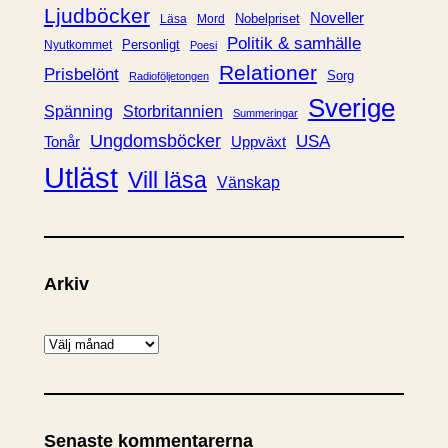
Ljudböcker
Noveller
Nobelpriset
Läsa
Mord
Politik & samhälle
Personligt
Nyutkommet
Poesi
Relationer
Prisbelönt
Sorg
Radioföljetongen
Sverige
Spänning
Storbritannien
Summeringar
Ungdomsböcker
USA
Uppväxt
Tonår
Utläst
Vill läsa
Vänskap
Arkiv
A
r
k
i
Senaste kommentarerna
v