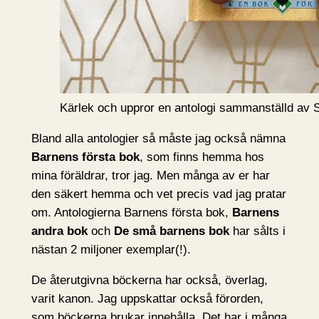
Kärlek och uppror en antologi sammanställd av 
Bland alla antologier så måste jag också nämna
Barnens första bok
, som finns hemma hos
mina föräldrar, tror jag. Men många av er har
den säkert hemma och vet precis vad jag pratar
om. Antologierna Barnens första bok,
Barnens
andra bok
och
De små barnens bok
har sålts i
nästan 2 miljoner exemplar(!).
De återutgivna böckerna har också, överlag,
varit kanon. Jag uppskattar också förorden,
som böckerna brukar innehålla. Det har i många