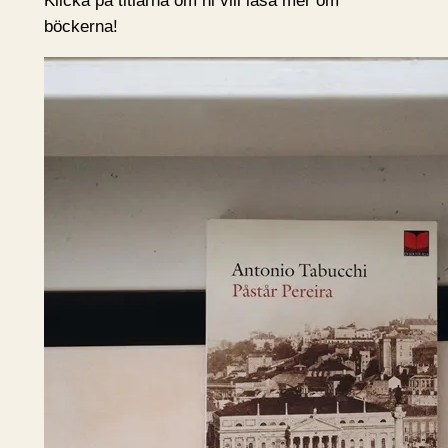
Klicka på titlarna om ni vill läsa mer om
böckerna!