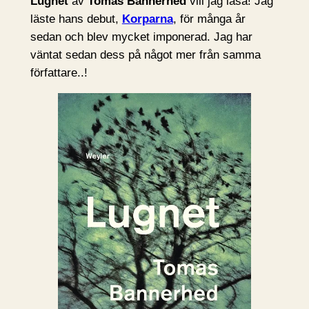
Lugnet
av
Tomas Bannerhed
vill jag läsa! Jag
läste hans debut,
Korparna
, för många år
sedan och blev mycket imponerad. Jag har
väntat sedan dess på något mer från samma
författare..!