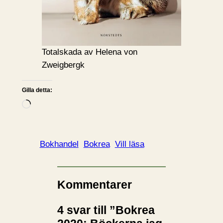
Totalskada av Helena von
Zweigbergk
Gilla detta:
L
a
d
d
Bokhandel
Bokrea
Vill läsa
a
r
i
Kommentarer
n
4 svar till ”Bokrea
…