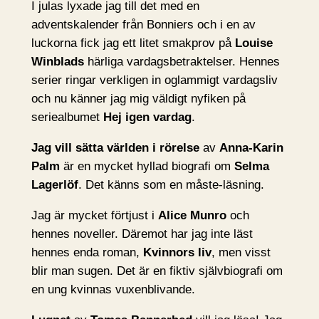
I julas lyxade jag till det med en
adventskalender från Bonniers och i en av
luckorna fick jag ett litet smakprov på
Louise
Winblads
härliga vardagsbetraktelser. Hennes
serier ringar verkligen in oglammigt vardagsliv
och nu känner jag mig väldigt nyfiken på
seriealbumet
Hej igen vardag
.
Jag vill sätta världen i rörelse
av
Anna-Karin
Palm
är en mycket hyllad biografi om
Selma
Lagerlöf
. Det känns som en måste-läsning.
Jag är mycket förtjust i
Alice Munro
och
hennes noveller. Däremot har jag inte läst
hennes enda roman,
Kvinnors liv
, men visst
blir man sugen. Det är en fiktiv självbiografi om
en ung kvinnas vuxenblivande.