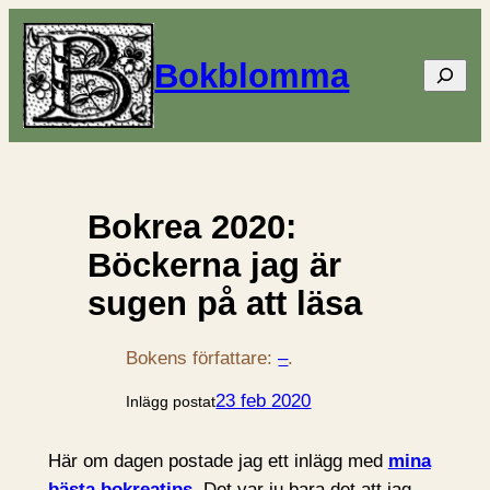
Bokblomma
Sök
Bokrea 2020:
Böckerna jag är
sugen på att läsa
Bokens författare:
–
.
23 feb 2020
Inlägg postat
Här om dagen postade jag ett inlägg med
mina
bästa bokreatips
. Det var ju bara det att jag