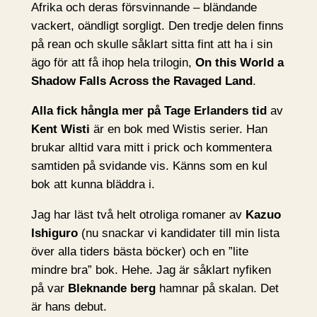
Afrika och deras försvinnande – bländande
vackert, oändligt sorgligt. Den tredje delen finns
på rean och skulle såklart sitta fint att ha i sin
ägo för att få ihop hela trilogin,
On this World a
Shadow Falls Across the Ravaged Land
.
Alla fick hångla mer
på Tage Erlanders tid
av
Kent Wisti
är en bok med Wistis serier. Han
brukar alltid vara mitt i prick och kommentera
samtiden på svidande vis. Känns som en kul
bok att kunna bläddra i.
Jag har läst två helt otroliga romaner av
Kazuo
Ishiguro
(nu snackar vi kandidater till min lista
över alla tiders bästa böcker) och en ”lite
mindre bra” bok. Hehe. Jag är såklart nyfiken
på var
Bleknande berg
hamnar på skalan. Det
är hans debut.