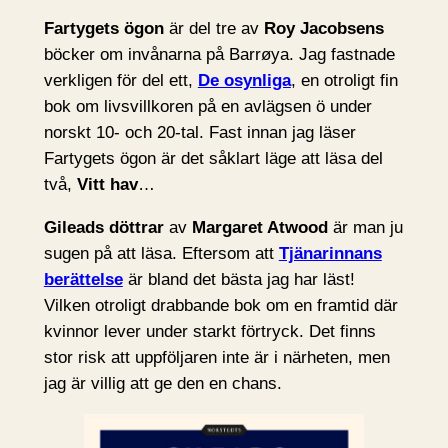
Fartygets ögon
är del tre av
Roy Jacobsens
böcker om invånarna på Barrøya. Jag fastnade
verkligen för del ett,
De osynliga
, en otroligt fin
bok om livsvillkoren på en avlägsen ö under
norskt 10- och 20-tal. Fast innan jag läser
Fartygets ögon är det såklart läge att läsa del
två,
Vitt hav
…
Gileads döttrar
av
Margaret Atwood
är man ju
sugen på att läsa. Eftersom att
Tjänarinnans
berättelse
är bland det bästa jag har läst!
Vilken otroligt drabbande bok om en framtid där
kvinnor lever under starkt förtryck. Det finns
stor risk att uppföljaren inte är i närheten, men
jag är villig att ge den en chans.