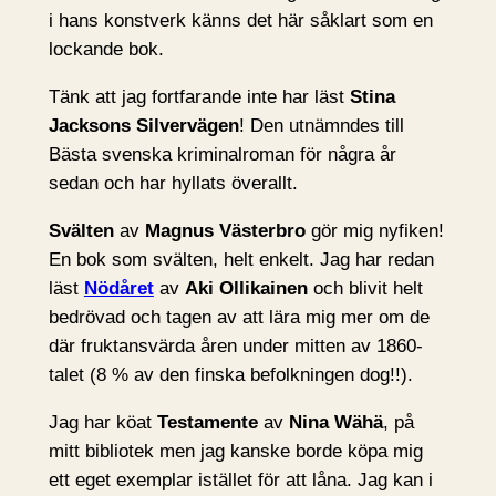
i hans konstverk känns det här såklart som en
lockande bok.
Tänk att jag fortfarande inte har läst
Stina
Jacksons
Silvervägen
! Den utnämndes till
Bästa svenska kriminalroman för några år
sedan och har hyllats överallt.
Svälten
av
Magnus Västerbro
gör mig nyfiken!
En bok som svälten, helt enkelt. Jag har redan
läst
Nödåret
av
Aki Ollikainen
och blivit helt
bedrövad och tagen av att lära mig mer om de
där fruktansvärda åren under mitten av 1860-
talet (8 % av den finska befolkningen dog!!).
Jag har köat
Testamente
av
Nina Wähä
, på
mitt bibliotek men jag kanske borde köpa mig
ett eget exemplar istället för att låna. Jag kan i