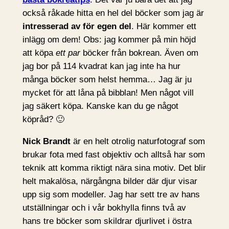
också råkade hitta en hel del böcker som jag är
intresserad av för egen del
. Här kommer ett
inlägg om dem! Obs: jag kommer på min höjd
att köpa
ett par
böcker från bokrean. Även om
jag bor på 114 kvadrat kan jag inte ha hur
många böcker som helst hemma… Jag är ju
mycket för att låna på bibblan! Men något vill
jag säkert köpa. Kanske kan du ge något
köpråd? 🙂
Nick Brandt
är en helt otrolig naturfotograf som
brukar fota med fast objektiv och alltså har som
teknik att komma riktigt nära sina motiv. Det blir
helt makalösa, närgångna bilder där djur visar
upp sig som modeller. Jag har sett tre av hans
utställningar och i vår bokhylla finns två av
hans tre böcker som skildrar djurlivet i östra