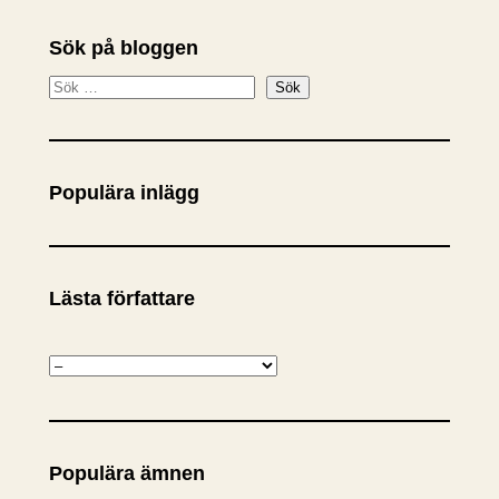
Sök på bloggen
S
Sök
ö
k
Populära inlägg
Lästa författare
K
a
t
e
Populära ämnen
g