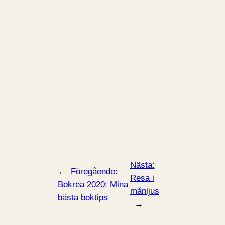
Nästa:
←
Föregående:
Resa i
Bokrea 2020: Mina
månljus
bästa boktips
→