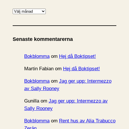
A
r
k
i
Senaste kommentarerna
v
Bokblomma
om
Hej då Boktipset!
Martin Fabian
om
Hej då Boktipset!
Bokblomma
om
Jag ger upp: Intermezzo
av Sally Rooney
Gunilla
om
Jag ger upp: Intermezzo av
Sally Rooney
Bokblomma
om
Rent hus av Alia Trabucco
Zerán