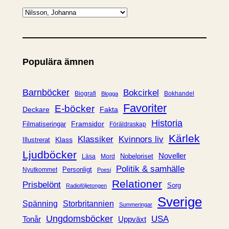
K
a
t
e
Populära ämnen
g
o
r
Barnböcker
Bokcirkel
Biografi
Bokhandel
Blogga
i
Favoriter
E-böcker
Deckare
Fakta
e
Historia
Framsidor
Filmatiseringar
Föräldraskap
r
Kärlek
Klassiker
Kvinnors liv
Klass
Illustrerat
Ljudböcker
Noveller
Nobelpriset
Läsa
Mord
Politik & samhälle
Personligt
Nyutkommet
Poesi
Relationer
Prisbelönt
Sorg
Radioföljetongen
Sverige
Spänning
Storbritannien
Summeringar
Ungdomsböcker
USA
Uppväxt
Tonår