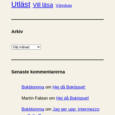
Utläst
Vill läsa
Vänskap
Arkiv
A
r
k
i
Senaste kommentarerna
v
Bokblomma
om
Hej då Boktipset!
Martin Fabian
om
Hej då Boktipset!
Bokblomma
om
Jag ger upp: Intermezzo