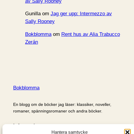
av Sally Rooney
Gunilla
om
Jag ger upp: Intermezzo av
Sally Rooney
Bokblomma
om
Rent hus av Alia Trabucco
Zerán
Bokblomma
En blogg om de böcker jag läser: klassiker, noveller,
romaner, spänningsromaner och andra böcker.
Information
Hantera samtycke