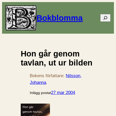
Bokblomma
Sök
Hon går genom
tavlan, ut ur bilden
Bokens författare:
Nilsson,
Johanna
.
27 mar 2004
Inlägg postat