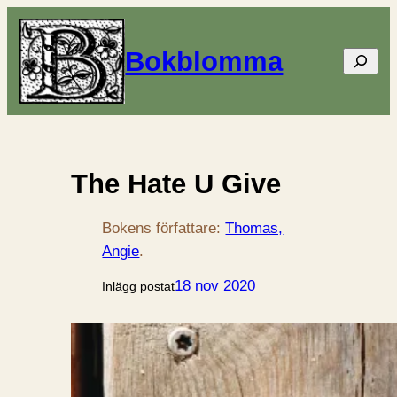
Bokblomma
Sök
The Hate U Give
Bokens författare:
Thomas,
Angie
.
18 nov 2020
Inlägg postat