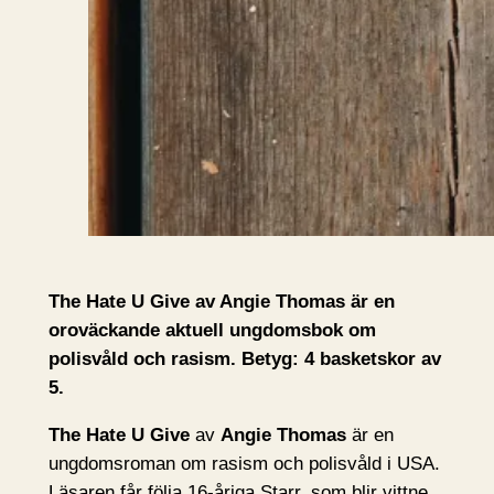
The Hate U Give av Angie Thomas är en
oroväckande aktuell ungdomsbok om
polisvåld och rasism. Betyg: 4 basketskor av
5.
The Hate U Give
av
Angie Thomas
är en
ungdomsroman om rasism och polisvåld i USA.
Läsaren får följa 16-åriga Starr, som blir vittne