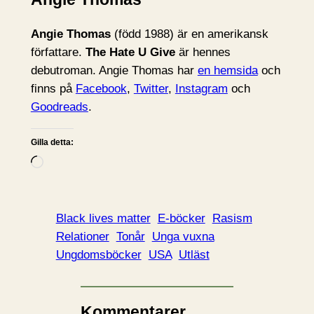
Angie Thomas
(född 1988) är en amerikansk
författare.
The Hate U Give
är hennes
debutroman. Angie Thomas har
en hemsida
och
finns på
Facebook
,
Twitter
,
Instagram
och
Goodreads
.
Gilla detta:
L
a
d
d
Black lives matter
E-böcker
Rasism
a
Relationer
Tonår
Unga vuxna
r
Ungdomsböcker
USA
Utläst
i
n
…
Kommentarer