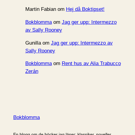
Martin Fabian
om
Hej då Boktipset!
Bokblomma
om
Jag ger upp: Intermezzo
av Sally Rooney
Gunilla
om
Jag ger upp: Intermezzo av
Sally Rooney
Bokblomma
om
Rent hus av Alia Trabucco
Zerán
Bokblomma
En blogg om de böcker jag läser: klassiker, noveller,