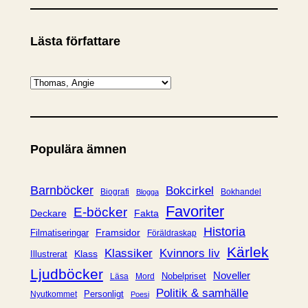
Lästa författare
K
a
t
e
Populära ämnen
g
o
r
Barnböcker
Bokcirkel
Biografi
Bokhandel
Blogga
i
Favoriter
E-böcker
Deckare
Fakta
e
Historia
Framsidor
Filmatiseringar
Föräldraskap
r
Kärlek
Klassiker
Kvinnors liv
Klass
Illustrerat
Ljudböcker
Noveller
Nobelpriset
Läsa
Mord
Politik & samhälle
Personligt
Nyutkommet
Poesi