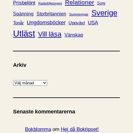
Relationer
Prisbelönt
Sorg
Radioföljetongen
Sverige
Spänning
Storbritannien
Summeringar
Ungdomsböcker
USA
Uppväxt
Tonår
Utläst
Vill läsa
Vänskap
Arkiv
A
r
k
i
Senaste kommentarerna
v
Bokblomma
om
Hej då Boktipset!