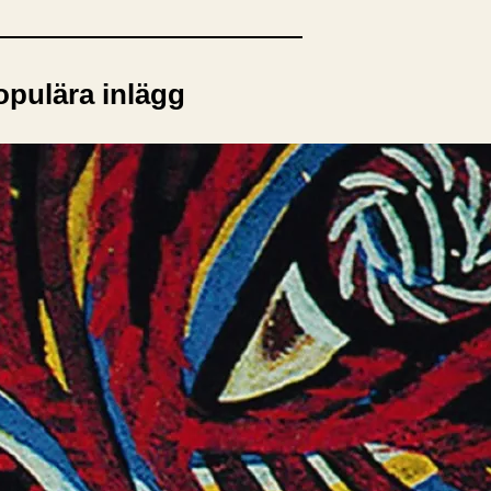
opulära inlägg
sta författare
opulära ämnen
rnböcker
Bokcirkel
Biografi
Blogga