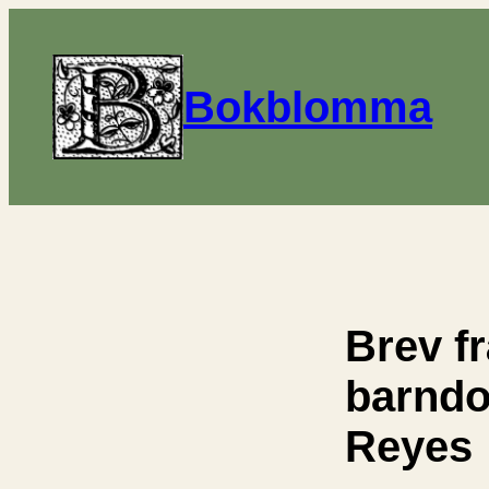
Bokblomma
Brev f
barnd
Reyes