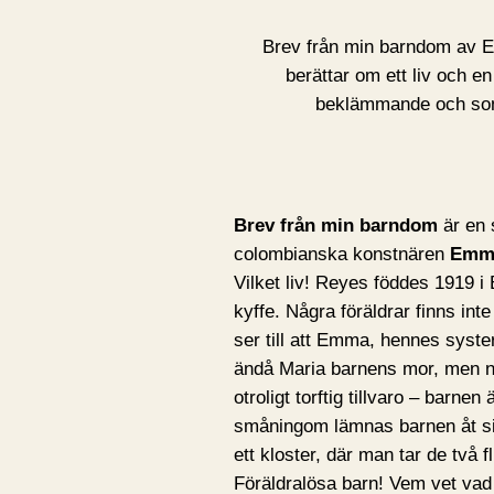
Brev från min barndom av E
berättar om ett liv och e
beklämmande och som 
Brev från min barndom
är en 
colombianska konstnären
Emm
Vilket liv! Reyes föddes 1919 i B
kyffe. Några föräldrar finns int
ser till att Emma, hennes syste
ändå Maria barnens mor, men n
otroligt torftig tillvaro – barne
småningom lämnas barnen åt s
ett kloster, där man tar de två f
Föräldralösa barn! Vem vet vad d