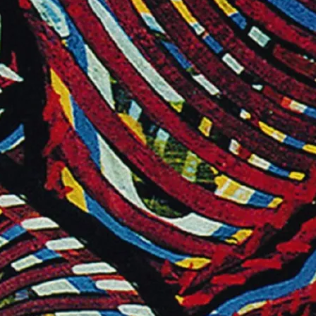
E-böcker
Deckare
Fakta
handel
voriter
Framsidor
Filmatiseringar
Historia
Klass
ldraskap
Illustrerat
Kärlek
ssiker
Kvinnors liv
udböcker
Nobelpriset
Läsa
Mord
eller
Personligt
Nyutkommet
Poesi
itik & samhälle
Prisbelönt
Relationer
Sorg
oföljetongen
änning
Storbritannien
Summeringar
verige
Ungdomsböcker
Tonår
Utläst
Vill läsa
USA
växt
nskap