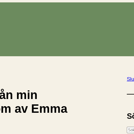
Slu
rån min
om av Emma
S
S