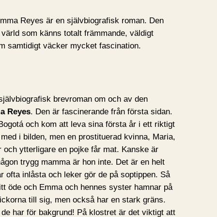
mma Reyes är en självbiografisk roman. Den
n värld som känns totalt främmande, väldigt
samtidigt väcker mycket fascination.
självbiografisk brevroman om och av den
a Reyes
. Den är fascinerande från första sidan.
ogotá och kom att leva sina första år i ett riktigt
e med i bilden, men en prostituerad kvinna, Maria,
r och ytterligare en pojke får mat. Kanske är
ågon trygg mamma är hon inte. Det är en helt
n är ofta inlåsta och leker gör de på soptippen. Så
itt öde och Emma och hennes syster hamnar på
lickorna till sig, men också har en stark gräns.
e har för bakgrund! På klostret är det viktigt att