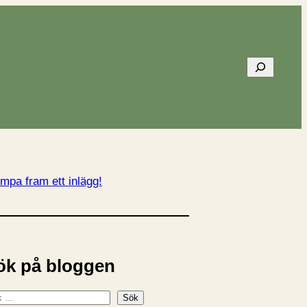
Sök
mpa fram ett inlägg!
ök på bloggen
Sök