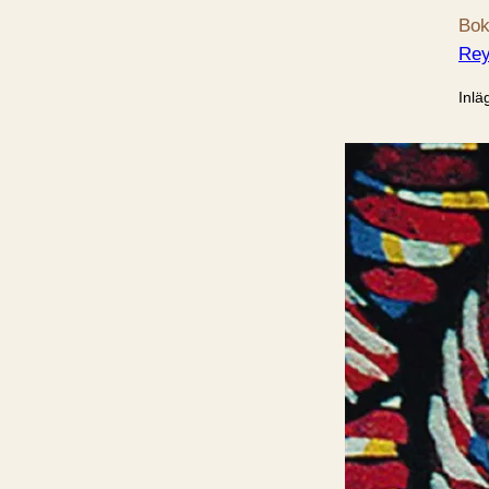
Bok
Re
Inlä