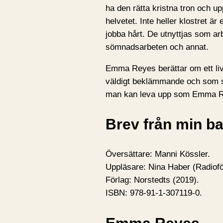
ha den rätta kristna tron och u
helvetet. Inte heller klostret är
jobba hårt. De utnyttjas som a
sömnadsarbeten och annat.
Emma Reyes berättar om ett liv
väldigt beklämmande och som sa
man kan leva upp som Emma Re
Brev från min b
Översättare: Manni Kössler.
Uppläsare: Nina Haber (Radiofö
Förlag: Norstedts (2019).
ISBN: 978-91-1-307119-0.