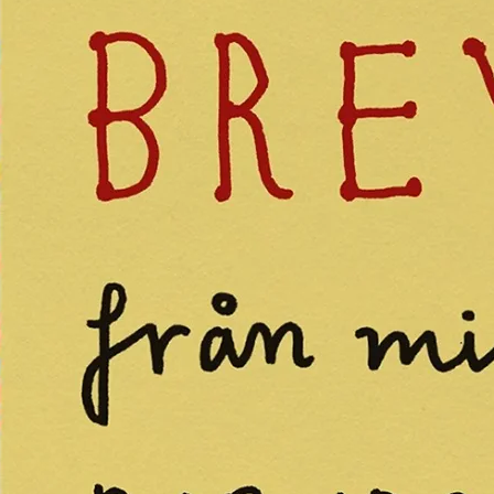
Bokblomma
om
Rent hus av Alia
Trabucco Zerán