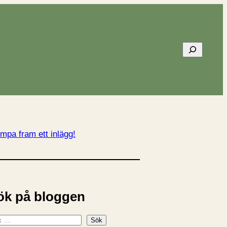
Sök
mpa fram ett inlägg!
ök på bloggen
Sök