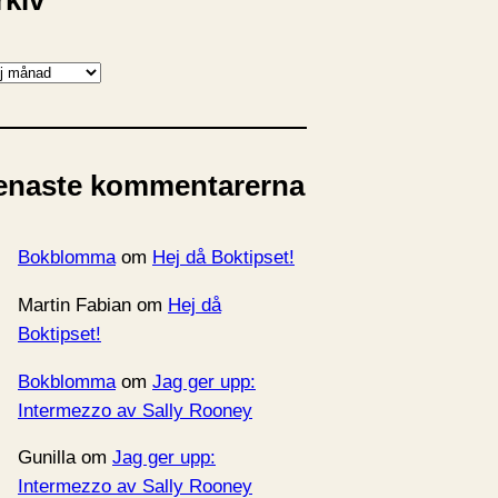
rkiv
enaste kommentarerna
Bokblomma
om
Hej då Boktipset!
Martin Fabian
om
Hej då
Boktipset!
Bokblomma
om
Jag ger upp:
Intermezzo av Sally Rooney
Gunilla
om
Jag ger upp:
Intermezzo av Sally Rooney