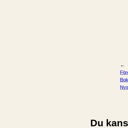
←
För
Bok
Nys
Du kansk