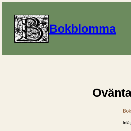
Bokblomma
Ovänta
Bok
Inlä