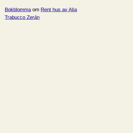
Bokblomma
om
Rent hus av Alia
Trabucco Zerán