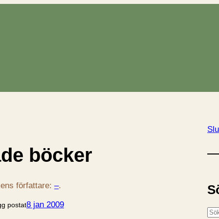
Slu
de böcker
ens författare:
–
.
S
8 jan 2009
gg postat
S