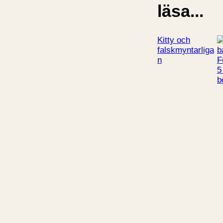
läsa...
Kitty och
falskmyntarliga
n
5
b