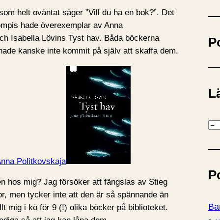
ö
som helt oväntat säger ”Vill du ha en bok?”. Det
k
ompis hade överexemplar av Anna
ch Isabella Lövins Tyst hav. Båda böckerna
P
 hade kanske inte kommit på själv att skaffa dem.
Lä
K
a
t
e
P
g
n hos mig? Jag försöker att fängslas av Stieg
o
, men tycker inte att den är så spännande än
r
Ba
lt mig i kö för 9 (!) olika böcker på biblioteket.
i