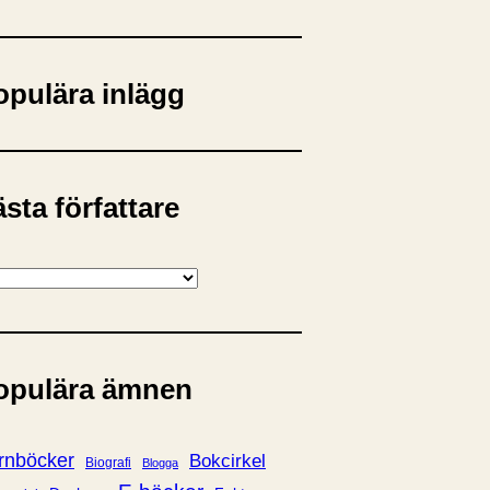
opulära inlägg
sta författare
opulära ämnen
rnböcker
Bokcirkel
Biografi
Blogga