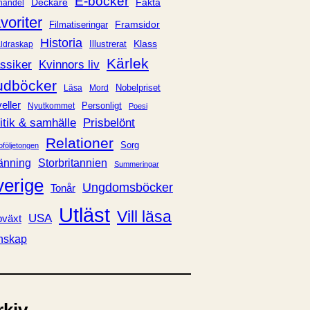
E-böcker
Deckare
Fakta
handel
voriter
Framsidor
Filmatiseringar
Historia
Klass
ldraskap
Illustrerat
Kärlek
ssiker
Kvinnors liv
udböcker
Nobelpriset
Läsa
Mord
eller
Personligt
Nyutkommet
Poesi
itik & samhälle
Prisbelönt
Relationer
Sorg
oföljetongen
änning
Storbritannien
Summeringar
verige
Ungdomsböcker
Tonår
Utläst
Vill läsa
USA
växt
nskap