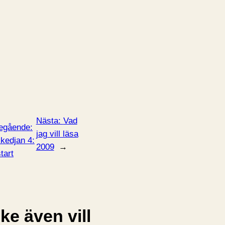
Nästa:
Vad
egående:
jag vill läsa
kedjan 4:
2009
→
tart
e även vill