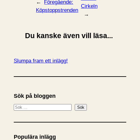
←
Föregående:
Cirkeln
Köpstoppstrenden
→
Du kanske även vill läsa...
Slumpa fram ett inlägg!
Sök på bloggen
S
Sök
ö
k
Populära inlägg