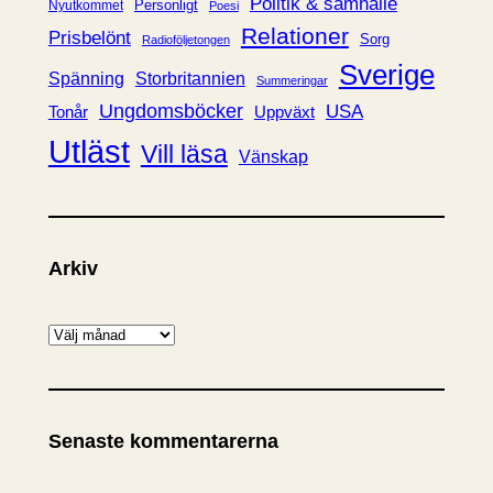
Politik & samhälle
Personligt
Nyutkommet
Poesi
Relationer
Prisbelönt
Sorg
Radioföljetongen
Sverige
Spänning
Storbritannien
Summeringar
Ungdomsböcker
USA
Uppväxt
Tonår
Utläst
Vill läsa
Vänskap
Arkiv
A
r
k
i
Senaste kommentarerna
v