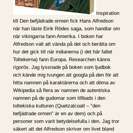
Inspiration
till Den befjädrade ormen fick Hans Alfredson
när han läste Eirik Rödes saga, som handlar om
när vikingarna fann Amerika. I boken har
Alfredson valt att vända på det och berätta om
hur det gick till när indianerna (i det här fallet
Toltekerna) fann Europa. Researchen känns
rigorös. Jag lyssnade på boken som ljudbok
och kände mig tvungen att googla på den för att
hitta namnen på karaktärerna och att döma av
Wikipedia så flera av namnen de autentiska
namnen på de gudomar som tillbads i den
toltekiska kulturen (Quetzalcoatl – ”den
befjädrade ormen” är en av dem) och på
personer som varit betydelsefulla i den. Jag tror
säkert att det Alfredson skriver om livet bland