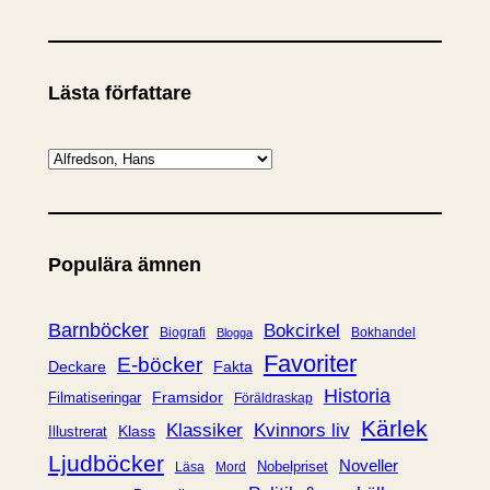
Lästa författare
K
a
t
e
Populära ämnen
g
o
r
Barnböcker
Bokcirkel
Biografi
Bokhandel
Blogga
i
Favoriter
E-böcker
Deckare
Fakta
e
Historia
Framsidor
Filmatiseringar
Föräldraskap
r
Kärlek
Klassiker
Kvinnors liv
Klass
Illustrerat
Ljudböcker
Noveller
Nobelpriset
Läsa
Mord