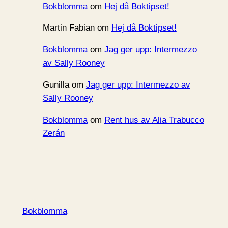
Bokblomma
om
Hej då Boktipset!
Martin Fabian
om
Hej då Boktipset!
Bokblomma
om
Jag ger upp: Intermezzo
av Sally Rooney
Gunilla
om
Jag ger upp: Intermezzo av
Sally Rooney
Bokblomma
om
Rent hus av Alia Trabucco
Zerán
Bokblomma