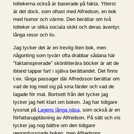
toltekerna också är baserade på fakta. Ytterst
är det dock, som oftast med Alfredson, en bok
med humor och värme. Den berättar om två
tolteker ur olika sociala skikt och deras äventyr,
långa resor och liv.
Jag tycker det är en trevlig liten bok, men
någonting som tyvärr ofta drabbar sådana här
”faktainspirerade” skönlitterära böcker är att de
ibland tappar fart i själva berättandet. Det finns
t.ex. långa passager där Alfredsson berättar om
vad de tog med sig på sina färder och vad de
lagade för mat. Bortsett från det tycker jag
tycker jag helt klart om boken. Jag har tidigare
lyssnat på
Lagens långa näsa
, som också är en
författaruppläsning av Alfredson. På sätt och vis
tycker jag nog bättre om den tidigare
genomlyssnade boken, men Alfredsons