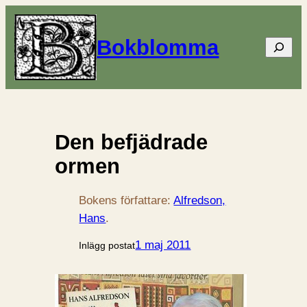
Bokblomma
Sök
Den befjädrade
ormen
Bokens författare:
Alfredson,
Hans
.
1 maj 2011
Inlägg postat