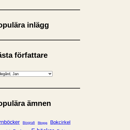
opulära inlägg
sta författare
opulära ämnen
rnböcker
Bokcirkel
Biografi
Blogga