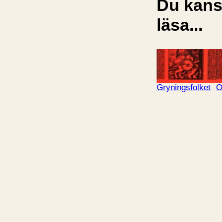
Du kansk
läsa...
Gryningsfolket
O