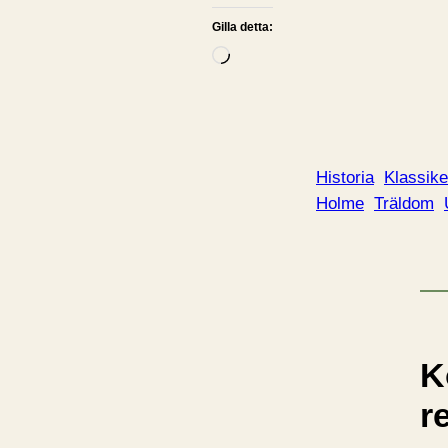
Gilla detta:
L
a
d
d
a
Historia
Klassike
r
Holme
Träldom
i
n
…
K
r