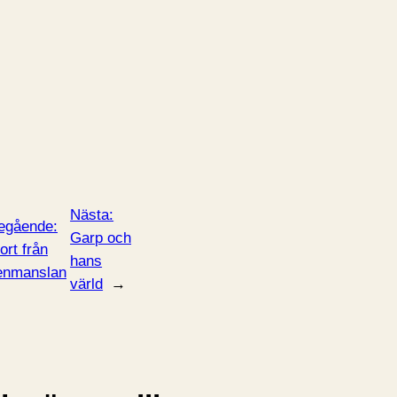
Nästa:
egående:
Garp och
ort från
hans
enmanslan
värld
→