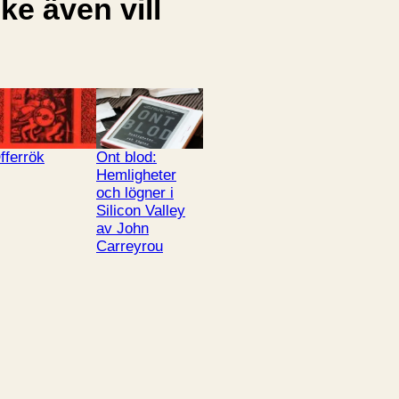
e även vill
fferrök
Ont blod:
Hemligheter
och lögner i
Silicon Valley
av John
Carreyrou