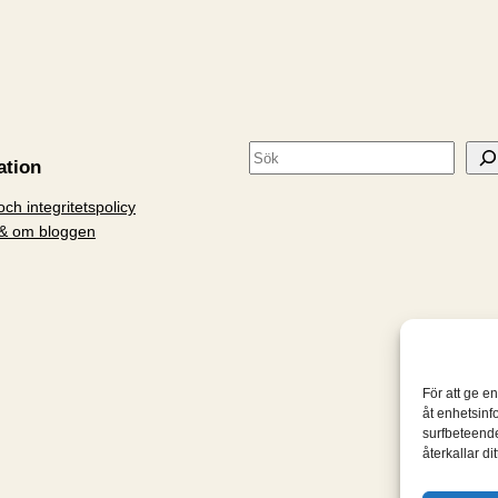
S
ation
ö
ch integritetspolicy
k
& om bloggen
För att ge e
åt enhetsinf
surfbeteende
återkallar d