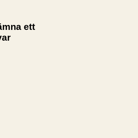
ämna ett
var