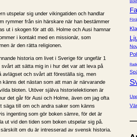
Bok
e
Fa
r
rn utspelar sig under vikingatiden och handlar
Förä
om rymmer från sin härskare när han bestämmer
Kla
as ut i skogen för att dö. Holme och Ausi hamnar
Lj
 kommer i kontakt med en missionär, som
men är den rätta religionen.
Nov
Pol
nande historia om livet i Sverige för ungefär 1
Radi
 svårt att sätta mig in i hur det var att leva på
Sp
 avlägset och svårt att föreställa sig, men
S
 känns det nästan som att man är närvarande
vilda bloten. Utöver själva historielektionen är
Upp
ur det går för Ausi och Holme, även om jag ofta
Vä
 att säga till om och andra saker som känns
is ingenting som gör boken sämre, för det är
nda ut vid den tiden som boken utspelar sig på.
 särskilt om du är intresserad av svensk historia.