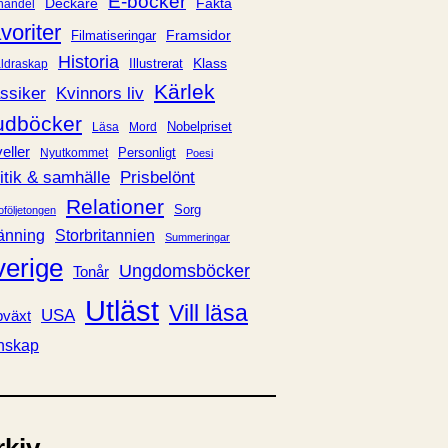
E-böcker
Deckare
Fakta
handel
voriter
Framsidor
Filmatiseringar
Historia
Klass
ldraskap
Illustrerat
Kärlek
ssiker
Kvinnors liv
udböcker
Nobelpriset
Läsa
Mord
eller
Personligt
Nyutkommet
Poesi
itik & samhälle
Prisbelönt
Relationer
Sorg
oföljetongen
änning
Storbritannien
Summeringar
verige
Ungdomsböcker
Tonår
Utläst
Vill läsa
USA
växt
nskap