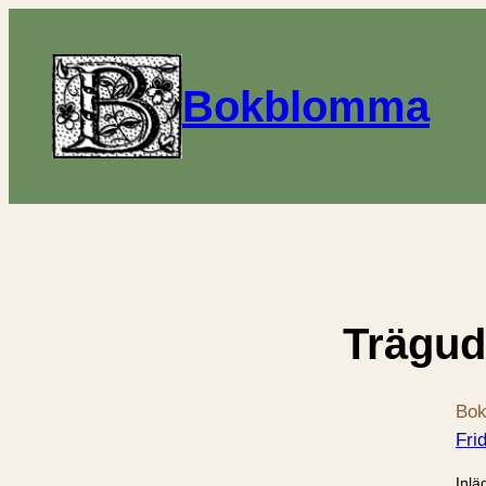
Bokblomma
Trägud
Bok
Fri
Inlä