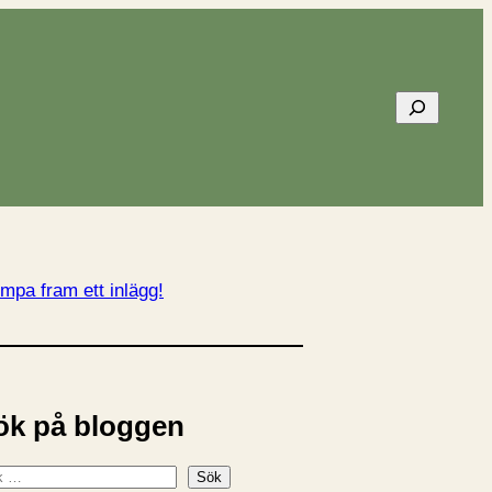
Sök
mpa fram ett inlägg!
ök på bloggen
Sök