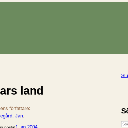
Slu
ars land
ens författare:
S
degård, Jan
.
S
1 jan 2004
gg postat