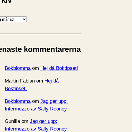
rkiv
enaste kommentarerna
Bokblomma
om
Hej då Boktipset!
Martin Fabian
om
Hej då
Boktipset!
Bokblomma
om
Jag ger upp:
Intermezzo av Sally Rooney
Gunilla
om
Jag ger upp:
Intermezzo av Sally Rooney