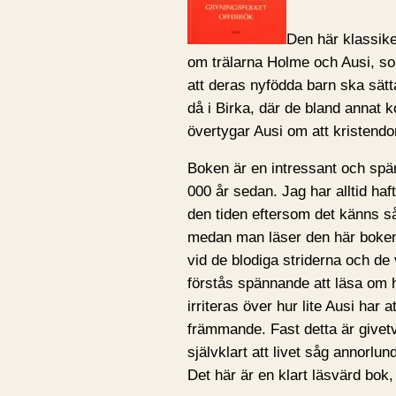
Den här klassike
om trälarna Holme och Ausi, s
att deras nyfödda barn ska sätt
då i Birka, där de bland annat
övertygar Ausi om att kristendo
Boken är en intressant och spän
000 år sedan. Jag har alltid haft
den tiden eftersom det känns så
medan man läser den här boken
vid de blodiga striderna och de 
förstås spännande att läsa om h
irriteras över hur lite Ausi har
främmande. Fast detta är givetv
självklart att livet såg annorlu
Det här är en klart läsvärd bok,