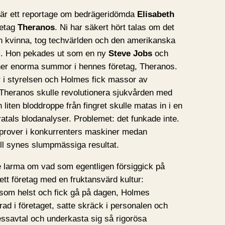
 är ett reportage om bedrägeridömda
Elisabeth
retag
Theranos
. Ni har säkert hört talas om det
n kvinna, tog techvärlden och den amerikanska
m. Hon pekades ut som en ny
Steve Jobs
och
 ner enorma summor i hennes företag, Theranos.
r i styrelsen och Holmes fick massor av
Theranos skulle revolutionera sjukvården med
n liten bloddroppe från fingret skulle matas in i en
ratals blodanalyser. Problemet: det funkade inte.
prover i konkurrenters maskiner medan
ill synes slumpmässiga resultat.
 larma om vad som egentligen försiggick på
tt företag med en fruktansvärd kultur:
som helst och fick gå på dagen, Holmes
rad i företaget, satte skräck i personalen och
essavtal och underkasta sig så rigorösa