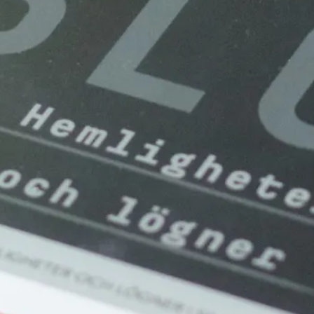
Bokblomma
om
Rent hus av Alia
Trabucco Zerán