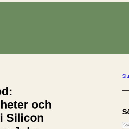
Slu
od:
heter och
S
i Silicon
S