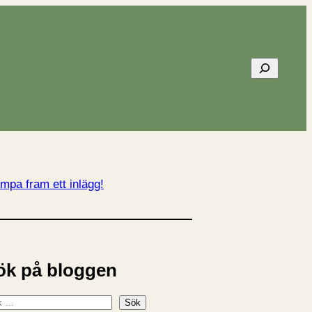
Sök
mpa fram ett inlägg!
ök på bloggen
Sök