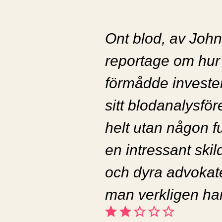
Ont blod, av John
reportage om hur
förmådde investera
sitt blodanalysför
helt utan någon f
en intressant skil
och dyra advokat
man verkligen har
Betyg: 2 av 5.