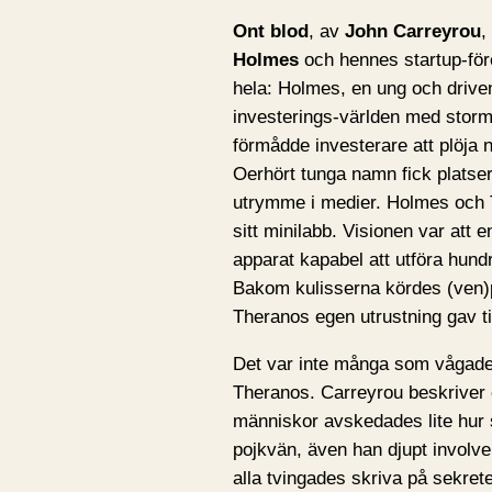
Ont blod
, av
John Carreyrou
,
Holmes
och hennes startup-fö
hela: Holmes, en ung och drive
investerings-världen med stor
förmådde investerare att plöja
Oerhört tunga namn fick platse
utrymme i medier. Holmes och 
sitt minilabb. Visionen var att e
apparat kapabel att utföra hund
Bakom kulisserna kördes (ven)
Theranos egen utrustning gav t
Det var inte många som vågade
Theranos. Carreyrou beskriver e
människor avskedades lite hur 
pojkvän, även han djupt involve
alla tvingades skriva på sekret