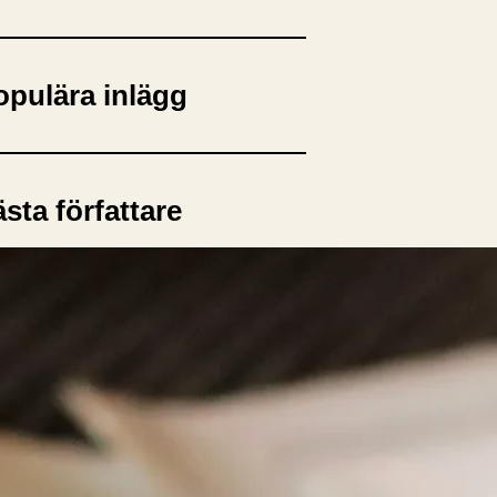
opulära inlägg
sta författare
opulära ämnen
rnböcker
Bokcirkel
Biografi
Blogga