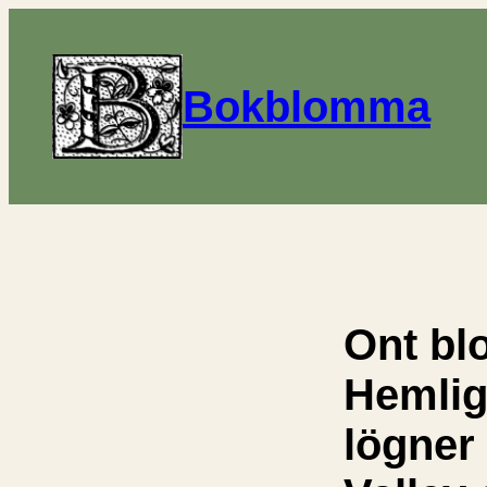
Bokblomma
Ont bl
Hemlig
lögner 