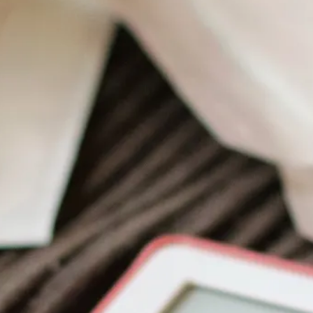
E-böcker
Deckare
Fakta
handel
voriter
Framsidor
Filmatiseringar
Historia
Klass
ldraskap
Illustrerat
Kärlek
ssiker
Kvinnors liv
udböcker
Nobelpriset
Läsa
Mord
eller
Personligt
Nyutkommet
Poesi
itik & samhälle
Prisbelönt
Relationer
Sorg
oföljetongen
änning
Storbritannien
Summeringar
verige
Ungdomsböcker
Tonår
Utläst
Vill läsa
USA
växt
nskap