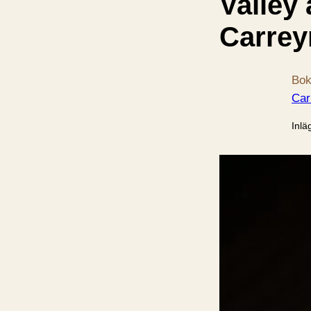
Valley
Carrey
Bok
Car
Inlä