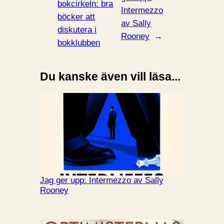
bokcirkeln: bra
Intermezzo
böcker att
av Sally
diskutera i
Rooney
→
bokklubben
Du kanske även vill läsa...
Jag ger upp: Intermezzo av Sally
Rooney