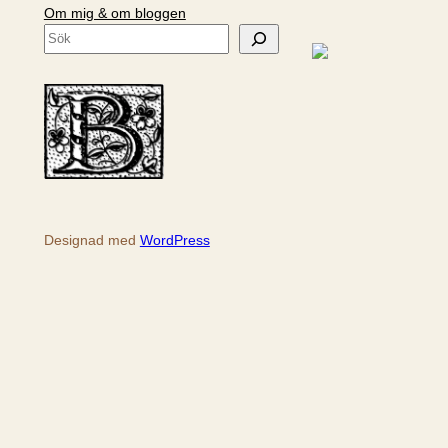
Om mig & om bloggen
S
ö
k
Designad med
WordPress