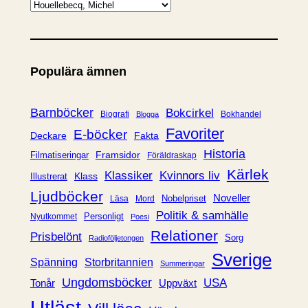
K
a
t
e
Populära ämnen
g
o
r
Barnböcker
Bokcirkel
Biografi
Bokhandel
Blogga
i
Favoriter
E-böcker
Deckare
Fakta
e
Historia
Framsidor
Filmatiseringar
Föräldraskap
r
Kärlek
Klassiker
Kvinnors liv
Klass
Illustrerat
Ljudböcker
Noveller
Nobelpriset
Läsa
Mord
Politik & samhälle
Personligt
Nyutkommet
Poesi
Relationer
Prisbelönt
Sorg
Radioföljetongen
Sverige
Spänning
Storbritannien
Summeringar
Ungdomsböcker
USA
Uppväxt
Tonår
Utläst