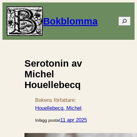
Bokblomma
Sök
Serotonin av
Michel
Houellebecq
Bokens författare:
Houellebecq, Michel
.
11 apr 2025
Inlägg postat