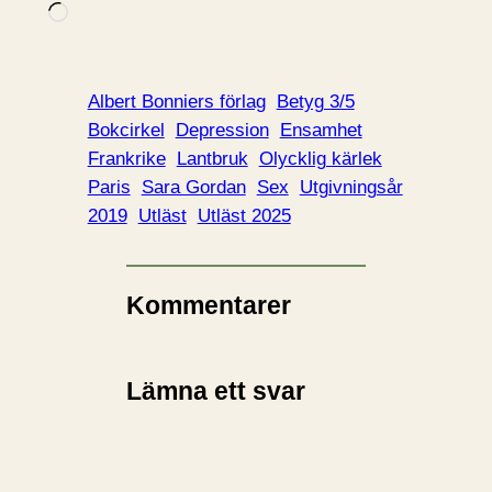
L
a
d
d
Albert Bonniers förlag
Betyg 3/5
a
Bokcirkel
Depression
Ensamhet
r
Frankrike
Lantbruk
Olycklig kärlek
i
Paris
Sara Gordan
Sex
Utgivningsår
n
2019
Utläst
Utläst 2025
…
Kommentarer
Lämna ett svar