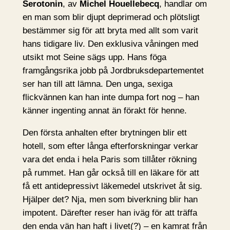
Serotonin
, av
Michel Houellebecq
, handlar om
en man som blir djupt deprimerad och plötsligt
bestämmer sig för att bryta med allt som varit
hans tidigare liv. Den exklusiva våningen med
utsikt mot Seine sägs upp. Hans föga
framgångsrika jobb på Jordbruksdepartementet
ser han till att lämna. Den unga, sexiga
flickvännen kan han inte dumpa fort nog – han
känner ingenting annat än förakt för henne.
Den första anhalten efter brytningen blir ett
hotell, som efter långa efterforskningar verkar
vara det enda i hela Paris som tillåter rökning
på rummet. Han går också till en läkare för att
få ett antidepressivt läkemedel utskrivet åt sig.
Hjälper det? Nja, men som biverkning blir han
impotent. Därefter reser han iväg för att träffa
den enda vän han haft i livet(?) – en kamrat från