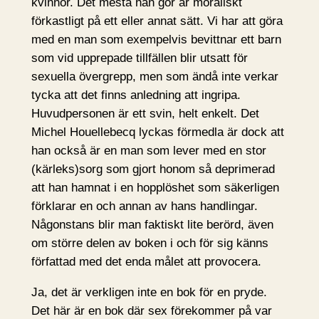
kvinnor. Det mesta han gör är moraliskt
förkastligt på ett eller annat sätt. Vi har att göra
med en man som exempelvis bevittnar ett barn
som vid upprepade tillfällen blir utsatt för
sexuella övergrepp, men som ändå inte verkar
tycka att det finns anledning att ingripa.
Huvudpersonen är ett svin, helt enkelt. Det
Michel Houellebecq lyckas förmedla är dock att
han också är en man som lever med en stor
(kärleks)sorg som gjort honom så deprimerad
att han hamnat i en hopplöshet som säkerligen
förklarar en och annan av hans handlingar.
Någonstans blir man faktiskt lite berörd, även
om större delen av boken i och för sig känns
författad med det enda målet att provocera.
Ja, det är verkligen inte en bok för en pryde.
Det här är en bok där sex förekommer på var