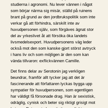
studierna i agronomi. Nu lever vännen i något
som börjar närma sig misär, ställd på ruinens
brant på grund av den jordbrukspolitik som inte
verkar gå att förhindra, särskilt inte av
huvudpersonen själv, som förgäves ägnat stor
del av yrkeslivet åt att försöka öka landets
livsmedelsexport. Huvudpersonens väg leder
också mot den som kanske gjort störst avtryck
i hans liv och som möjligen är den som kan
vända tillvaron: exflickvännen Camille.
Det finns delar av Serotonin jag verkligen
beundrar, framför allt tycker jag att det är
fascinerande att författaren lyckas bygga upp
sympatier för huvudpersonen, som egentligen
har väldigt få försonade drag. Han är sexistisk,
odräglig, cynisk och beter sig riktigt grisigt mot