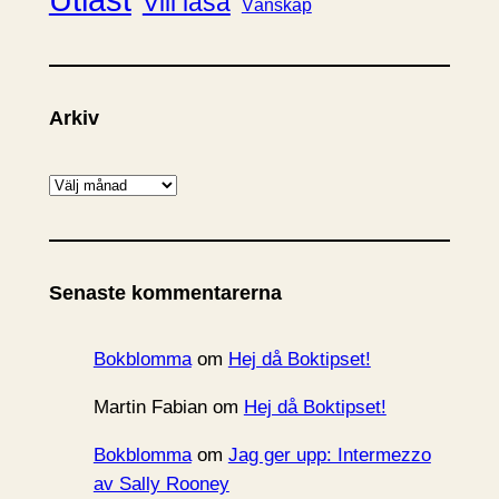
Vill läsa
Vänskap
Arkiv
A
r
k
i
Senaste kommentarerna
v
Bokblomma
om
Hej då Boktipset!
Martin Fabian
om
Hej då Boktipset!
Bokblomma
om
Jag ger upp: Intermezzo
av Sally Rooney