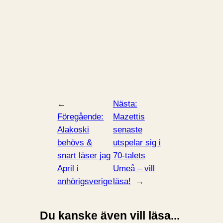
←
Nästa:
Föregående:
Mazettis
Alakoski
senaste
behövs &
utspelar sig i
snart läser jag
70-talets
April i
Umeå – vill
anhörigsverige
läsa!
→
Du kanske även vill läsa...