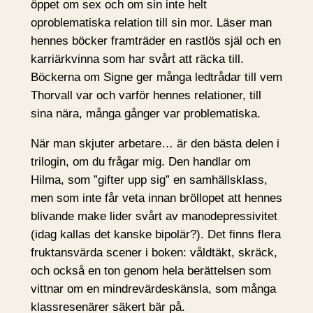
öppet om sex och om sin inte helt
oproblematiska relation till sin mor. Läser man
hennes böcker framträder en rastlös själ och en
karriärkvinna som har svårt att räcka till.
Böckerna om Signe ger många ledtrådar till vem
Thorvall var och varför hennes relationer, till
sina nära, många gånger var problematiska.
När man skjuter arbetare… är den bästa delen i
trilogin, om du frågar mig. Den handlar om
Hilma, som ”gifter upp sig” en samhällsklass,
men som inte får veta innan bröllopet att hennes
blivande make lider svårt av manodepressivitet
(idag kallas det kanske bipolär?). Det finns flera
fruktansvärda scener i boken: våldtäkt, skräck,
och också en ton genom hela berättelsen som
vittnar om en mindrevärdeskänsla, som många
klassresenärer säkert bär på.