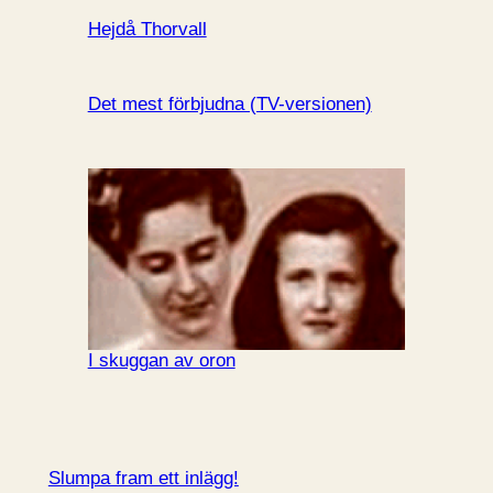
Hejdå Thorvall
Det mest förbjudna (TV-versionen)
I skuggan av oron
Slumpa fram ett inlägg!