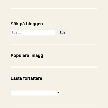
Sök på bloggen
S
Sök
ö
k
Populära inlägg
Lästa författare
K
a
t