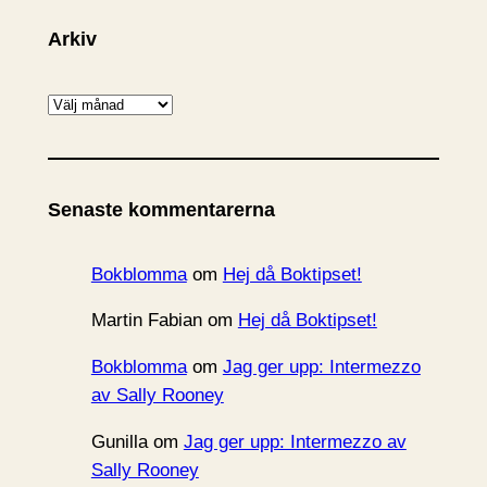
Arkiv
A
r
k
i
Senaste kommentarerna
v
Bokblomma
om
Hej då Boktipset!
Martin Fabian
om
Hej då Boktipset!
Bokblomma
om
Jag ger upp: Intermezzo
av Sally Rooney
Gunilla
om
Jag ger upp: Intermezzo av
Sally Rooney