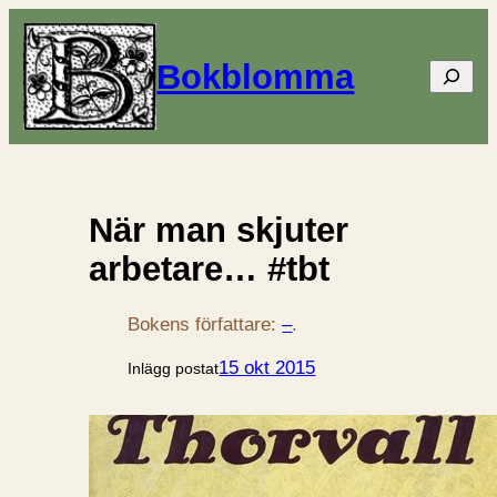
Bokblomma
Sök
När man skjuter
arbetare… #tbt
Bokens författare:
–
.
15 okt 2015
Inlägg postat