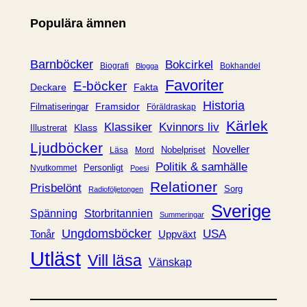
e
Populära ämnen
g
o
r
Barnböcker
Bokcirkel
Biografi
Bokhandel
Blogga
i
Favoriter
E-böcker
Deckare
Fakta
e
Historia
Framsidor
Filmatiseringar
Föräldraskap
r
Kärlek
Klassiker
Kvinnors liv
Klass
Illustrerat
Ljudböcker
Noveller
Nobelpriset
Läsa
Mord
Politik & samhälle
Personligt
Nyutkommet
Poesi
Relationer
Prisbelönt
Sorg
Radioföljetongen
Sverige
Spänning
Storbritannien
Summeringar
Ungdomsböcker
USA
Uppväxt
Tonår
Utläst
Vill läsa
Vänskap