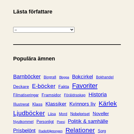
Lästa författare
K
a
t
e
Populära ämnen
g
o
r
Barnböcker
Bokcirkel
Biografi
Bokhandel
Blogga
i
Favoriter
E-böcker
Deckare
Fakta
e
Historia
Framsidor
Filmatiseringar
Föräldraskap
r
Kärlek
Klassiker
Kvinnors liv
Klass
Illustrerat
Ljudböcker
Noveller
Nobelpriset
Läsa
Mord
Politik & samhälle
Personligt
Nyutkommet
Poesi
Relationer
Prisbelönt
Sorg
Radioföljetongen