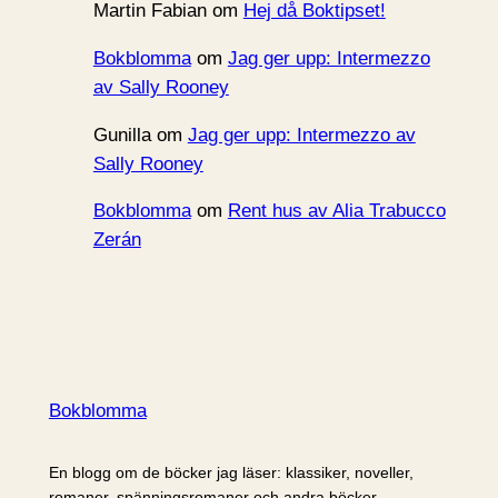
Martin Fabian
om
Hej då Boktipset!
Bokblomma
om
Jag ger upp: Intermezzo
av Sally Rooney
Gunilla
om
Jag ger upp: Intermezzo av
Sally Rooney
Bokblomma
om
Rent hus av Alia Trabucco
Zerán
Bokblomma
En blogg om de böcker jag läser: klassiker, noveller,
romaner, spänningsromaner och andra böcker.