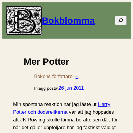
Bokblomma
Sök
Mer Potter
Bokens författare:
–
.
26 jun 2011
Inlägg postat
Min spontana reaktion när jag läste ut
Harry
Potter och dödsrelikerna
var att jag hoppades
att JK Rowling skulle lämna berättelsen där, för
när det gäller uppföljare har jag faktiskt väldigt