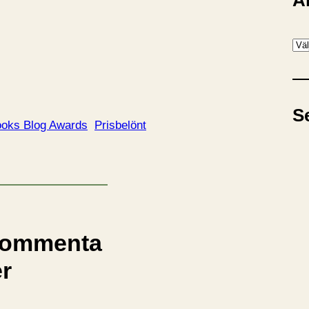
A
A
r
k
i
S
v
oks Blog Awards
Prisbelönt
ommenta
er