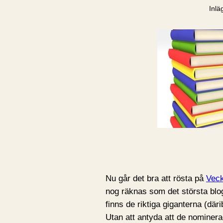
Inlä
Nu går det bra att rösta på
Veck
nog räknas som det största blo
finns de riktiga giganterna (där
Utan att antyda att de nominerad