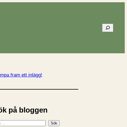
Sök
mpa fram ett inlägg!
ök på bloggen
Sök