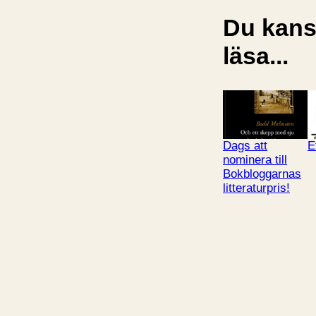
Du kansk
läsa...
Dags att
E
nominera till
Bokbloggarnas
litteraturpris!