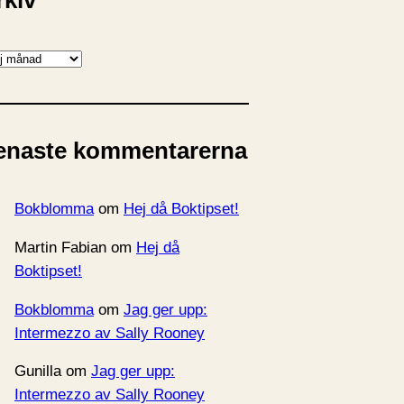
rkiv
enaste kommentarerna
Bokblomma
om
Hej då Boktipset!
Martin Fabian
om
Hej då
Boktipset!
Bokblomma
om
Jag ger upp:
Intermezzo av Sally Rooney
Gunilla
om
Jag ger upp:
Intermezzo av Sally Rooney