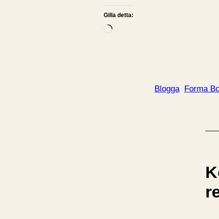
Gilla detta:
L
a
d
d
a
Blogga
Forma Bo
r
i
n
…
K
r