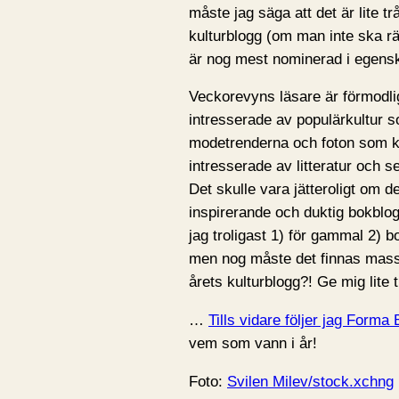
måste jag säga att det är lite tr
kulturblogg (om man inte ska 
är nog mest nominerad i egens
Veckorevyns läsare är förmodl
intresserade av populärkultur 
modetrenderna och foton som ka
intresserade av litteratur och s
Det skulle vara jätteroligt om de
inspirerande och duktig bokblo
jag troligast 1) för gammal 2) bo
men nog måste det finnas masso
årets kulturblogg?! Ge mig lite t
…
Tills vidare följer jag Form
vem som vann i år!
Foto:
Svilen Milev/stock.xchng