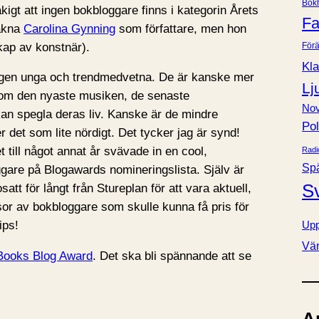
Bok
e
åkigt att ingen bokbloggare finns i kategorin Årets
Fa
r
räkna
Carolina Gynning
som författare, men hon
kap av konstnär).
Förä
Kla
igen unga och trendmedvetna. De är kanske mer
Lj
som den nyaste musiken, de senaste
Nov
n spegla deras liv. Kanske är de mindre
Pol
er det som lite nördigt. Det tycker jag är synd!
t till något annat år svävade in en cool,
Radi
Sp
ggare på Blogawards nomineringslista. Själv är
S
satt för långt från Stureplan för att vara aktuell,
r av bokbloggare som skulle kunna få pris för
Upp
ips!
Vä
a Books Blog Award
. Det ska bli spännande att se