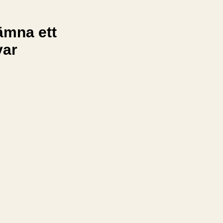
ämna ett
var