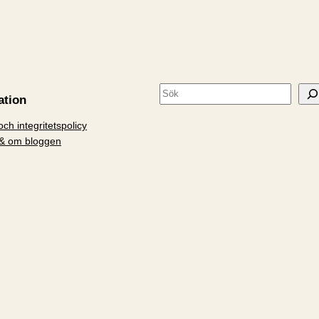
S
ation
ö
ch integritetspolicy
k
& om bloggen