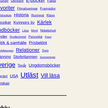
E-böcker
Deckare
Fakta
handel
voriter
Framsidor
Filmatiseringar
Historia
Klass
ldraskap
Illustrerat
Kärlek
ssiker
Kvinnors liv
udböcker
Nobelpriset
Läsa
Mord
eller
Personligt
Nyutkommet
Poesi
itik & samhälle
Prisbelönt
Relationer
Sorg
oföljetongen
änning
Storbritannien
Summeringar
verige
Ungdomsböcker
Tonår
Utläst
Vill läsa
USA
växt
nskap