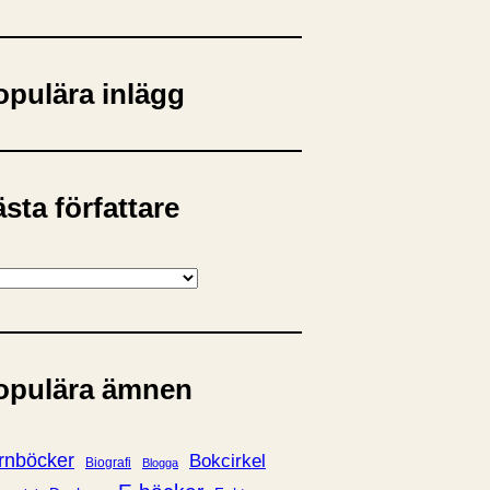
opulära inlägg
sta författare
opulära ämnen
rnböcker
Bokcirkel
Biografi
Blogga