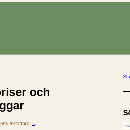
Slu
riser och
ggar
S
ens författare:
–
.
S