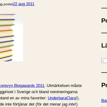
ö
22 aug 2011
gg postat
k
P
Lä
K
a
t
e
P
g
orevyn Blogawards 2011
. Utmärkelsen måste
o
ggpriset i Sverige och bland nomineringarna
r
ibland en av mina favoriter:
UnderbaraClara
!).
Ba
i
e inte förtjänar det (för det menar jag
inte
!)