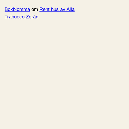
Bokblomma
om
Rent hus av Alia
Trabucco Zerán