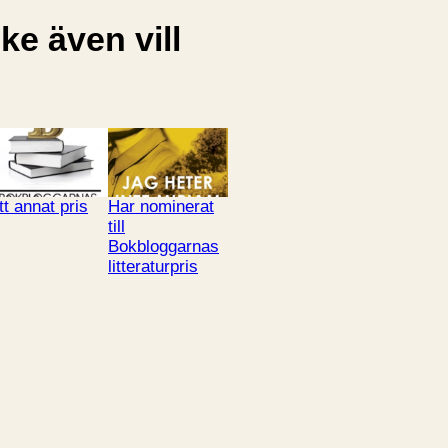
e även vill
tt annat pris
Har nominerat
till
Bokbloggarnas
litteraturpris