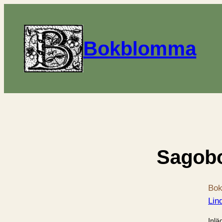
Bokblomma
Sagob
Bok
Lin
Inlä