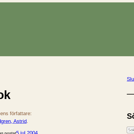
Slu
ok
ens författare:
S
dgren, Astrid
.
S
5 jul 2004
gg postat