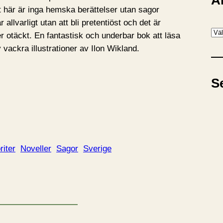
A
t här är inga hemska berättelser utan sagor
allvarligt utan att bli pretentiöst och det är
A
er otäckt. En fantastisk och underbar bok att läsa
r
 vackra illustrationer av Ilon Wikland.
k
i
S
v
riter
Noveller
Sagor
Sverige