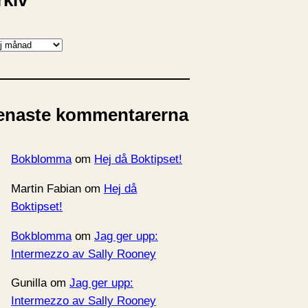
rkiv
enaste kommentarerna
Bokblomma
om
Hej då Boktipset!
Martin Fabian
om
Hej då
Boktipset!
Bokblomma
om
Jag ger upp:
Intermezzo av Sally Rooney
Gunilla
om
Jag ger upp:
Intermezzo av Sally Rooney