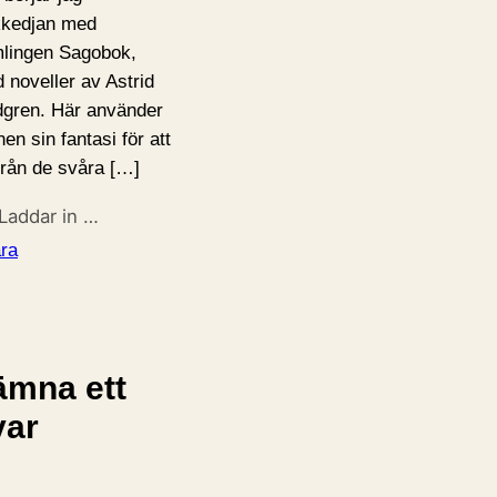
kedjan med
lingen Sagobok,
 noveller av Astrid
dgren. Här använder
en sin fantasi för att
 från de svåra […]
Laddar in …
ra
ämna ett
var