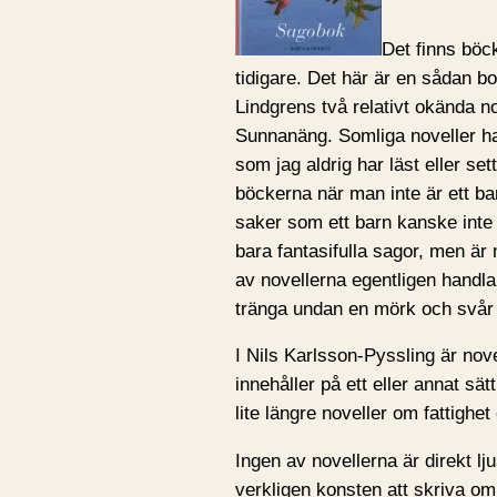
Det finns böc
tidigare. Det här är en sådan 
Lindgrens två relativt okända n
Sunnanäng. Somliga noveller har
som jag aldrig har läst eller sett
böckerna när man inte är ett b
saker som ett barn kanske inte 
bara fantasifulla sagor, men är 
av novellerna egentligen handl
tränga undan en mörk och svår 
I Nils Karlsson-Pyssling är nove
innehåller på ett eller annat sä
lite längre noveller om fattighe
Ingen av novellerna är direkt l
verkligen konsten att skriva om