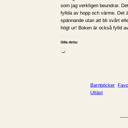
som jag verkligen beundrar. De
fyllda av hopp och värme. Det är 
spännande utan att bli svårt ell
högt ur! Boken är också fylld av
Gilla detta:
L
a
d
d
a
Barnböcker
Favo
r
Utläst
i
n
…