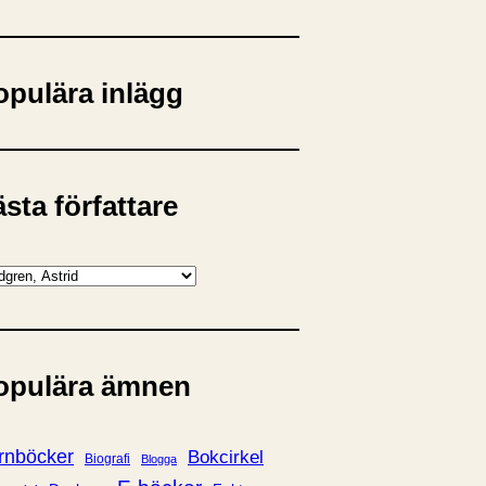
opulära inlägg
sta författare
opulära ämnen
rnböcker
Bokcirkel
Biografi
Blogga