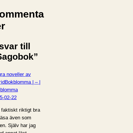
ommenta
er
svar till
Sagobok”
ra noveller av
ridBokblomma | – |
kblomma
5-02-22
faktiskt riktigt bra
 läsa även som
en. Själv har jag