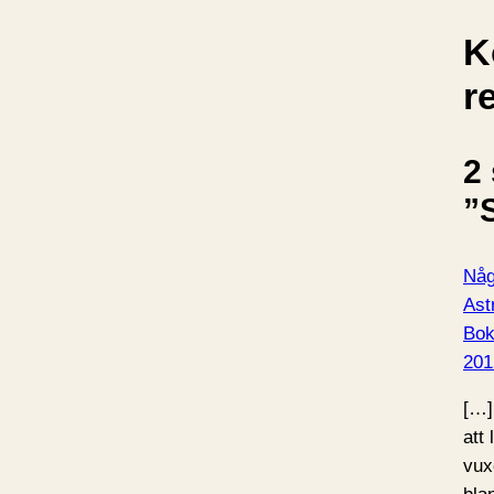
K
r
2 
”
Någ
Ast
Bo
201
[…] 
att
vux