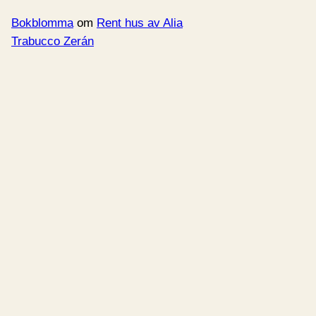
Bokblomma
om
Rent hus av Alia
Trabucco Zerán