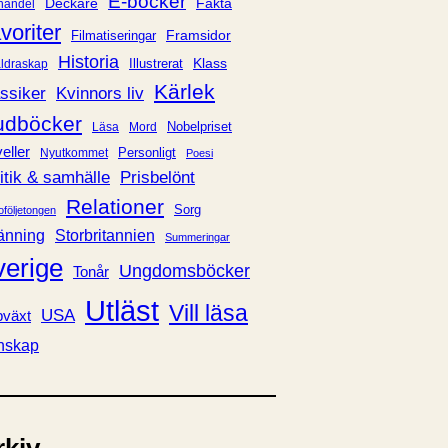
E-böcker
Deckare
Fakta
handel
voriter
Framsidor
Filmatiseringar
Historia
Klass
ldraskap
Illustrerat
Kärlek
ssiker
Kvinnors liv
udböcker
Nobelpriset
Läsa
Mord
eller
Personligt
Nyutkommet
Poesi
itik & samhälle
Prisbelönt
Relationer
Sorg
oföljetongen
änning
Storbritannien
Summeringar
verige
Ungdomsböcker
Tonår
Utläst
Vill läsa
USA
växt
nskap