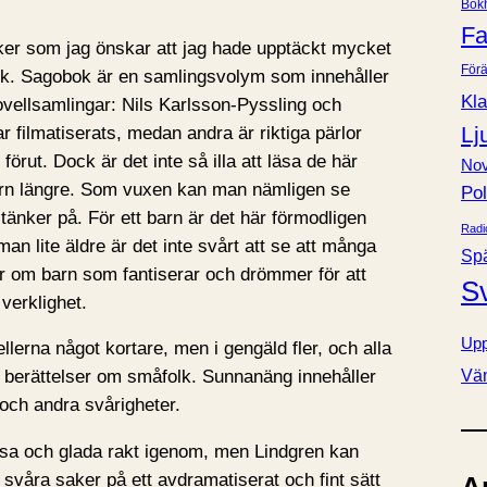
Bok
e
Fa
r
ker som jag önskar att jag hade upptäckt mycket
Förä
bok. Sagobok är en samlingsvolym som innehåller
Kla
ovellsamlingar: Nils Karlsson-Pyssling och
Lj
 filmatiserats, medan andra är riktiga pärlor
 förut. Dock är det inte så illa att läsa de här
Nov
arn längre. Som vuxen kan man nämligen se
Pol
tänker på. För ett barn är det här förmodligen
Radi
man lite äldre är det inte svårt att se att många
Sp
ar om barn som fantiserar och drömmer för att
S
verklighet.
Upp
llerna något kortare, men i gengäld fler, och alla
Vä
tt berättelser om småfolk. Sunnanäng innehåller
t och andra svårigheter.
jusa och glada rakt igenom, men Lindgren kan
 svåra saker på ett avdramatiserat och fint sätt