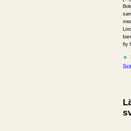
Bok
sam
med
Lin
barn
fly
Sva
L
s