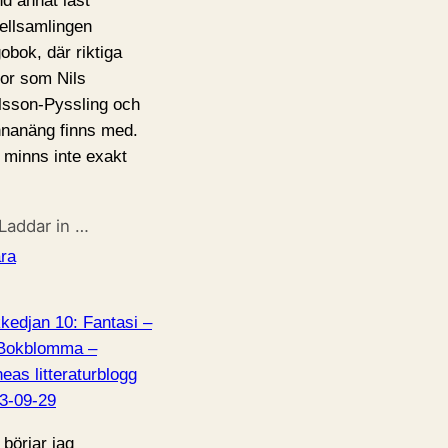
nd annat läst
ellsamlingen
obok, där riktiga
lor som Nils
lsson-Pyssling och
nanäng finns med.
 minns inte exakt
Laddar in …
ra
kedjan 10: Fantasi –
 Bokblomma –
neas litteraturblogg
3-09-29
 börjar jag