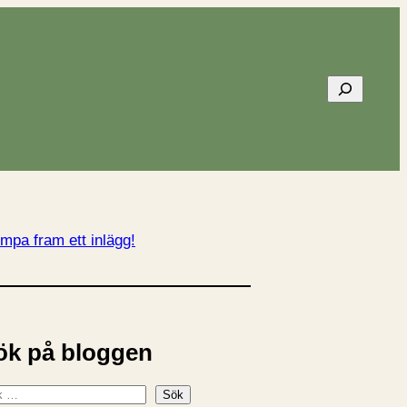
Sök
mpa fram ett inlägg!
ök på bloggen
Sök