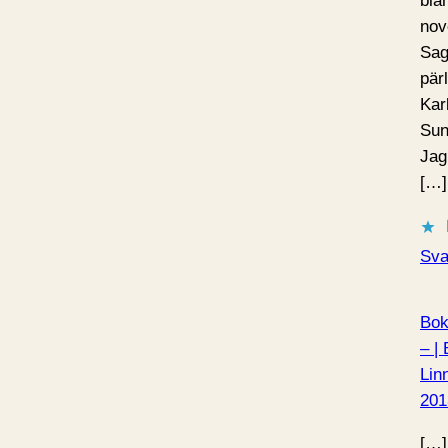
bla
nov
Sag
pär
Kar
Sun
Jag
[…]
Sva
Bok
– |
Lin
201
[…]