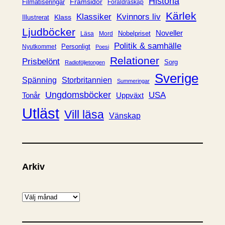
Historia
Framsidor
Filmatiseringar
Föräldraskap
r
Kärlek
Klassiker
Kvinnors liv
Klass
Illustrerat
Ljudböcker
Noveller
Nobelpriset
Läsa
Mord
Politik & samhälle
Personligt
Nyutkommet
Poesi
Relationer
Prisbelönt
Sorg
Radioföljetongen
Sverige
Spänning
Storbritannien
Summeringar
Ungdomsböcker
USA
Uppväxt
Tonår
Utläst
Vill läsa
Vänskap
Arkiv
A
r
k