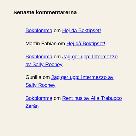
i
Senaste kommentarerna
v
Bokblomma
om
Hej då Boktipset!
Martin Fabian
om
Hej då Boktipset!
Bokblomma
om
Jag ger upp: Intermezzo
av Sally Rooney
Gunilla
om
Jag ger upp: Intermezzo av
Sally Rooney
Bokblomma
om
Rent hus av Alia Trabucco
Zerán