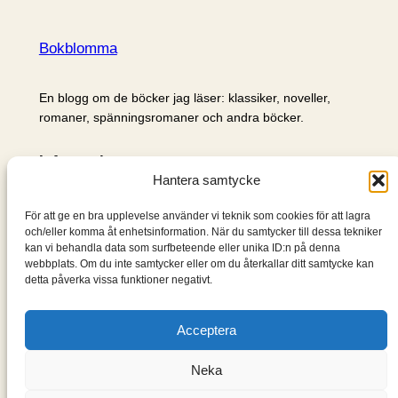
Bokblomma
En blogg om de böcker jag läser: klassiker, noveller,
romaner, spänningsromaner och andra böcker.
Information
Hantera samtycke
Cookie- och integritetspolicy
Om mig & om bloggen
För att ge en bra upplevelse använder vi teknik som cookies för att lagra
S
och/eller komma åt enhetsinformation. När du samtycker till dessa tekniker
kan vi behandla data som surfbeteende eller unika ID:n på denna
ö
webbplats. Om du inte samtycker eller om du återkallar ditt samtycke kan
k
detta påverka vissa funktioner negativt.
Acceptera
Neka