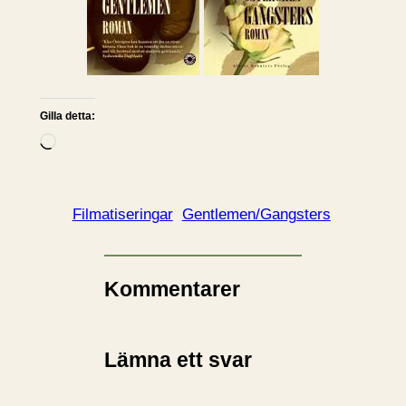
Gilla detta:
L
a
d
d
Filmatiseringar
Gentlemen/Gangsters
a
r
i
Kommentarer
n
…
Lämna ett svar