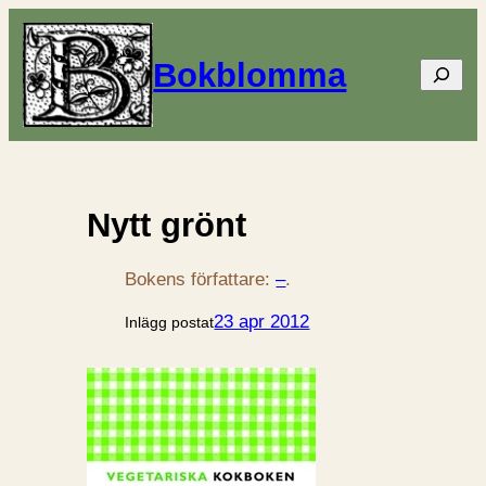
Bokblomma
Sök
Nytt grönt
Bokens författare:
–
.
23 apr 2012
Inlägg postat