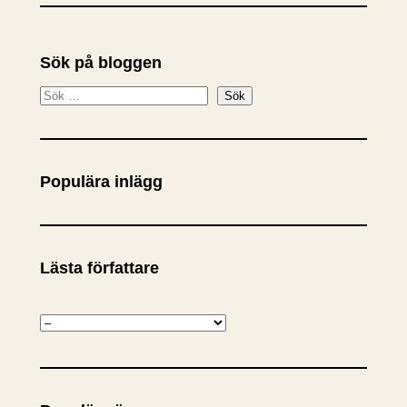
Sök på bloggen
S
Sök
ö
k
Populära inlägg
Lästa författare
K
a
t
e