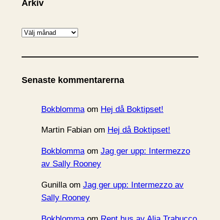
Arkiv
A
r
k
i
Senaste kommentarerna
v
Bokblomma
om
Hej då Boktipset!
Martin Fabian
om
Hej då Boktipset!
Bokblomma
om
Jag ger upp: Intermezzo
av Sally Rooney
Gunilla
om
Jag ger upp: Intermezzo av
Sally Rooney
Bokblomma
om
Rent hus av Alia Trabucco