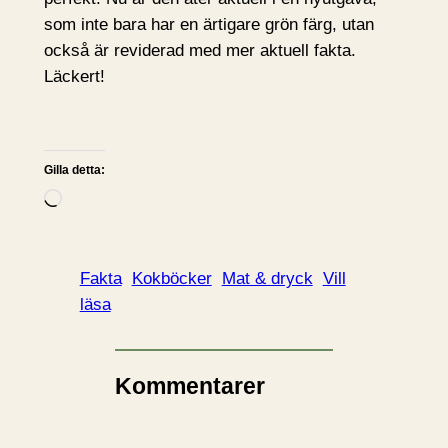
som inte bara har en ärtigare grön färg, utan
också är reviderad med mer aktuell fakta.
Läckert!
Gilla detta:
L
a
d
d
Fakta
Kokböcker
Mat & dryck
Vill
a
läsa
r
i
n
Kommentarer
…