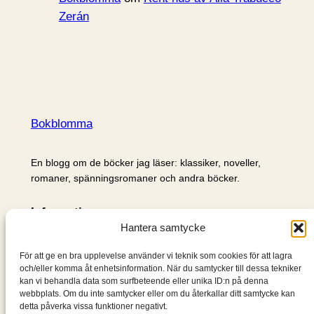
Zerán
Bokblomma
En blogg om de böcker jag läser: klassiker, noveller,
romaner, spänningsromaner och andra böcker.
Information
Hantera samtycke
Cookie- och integritetspolicy
Om mig & om bloggen
För att ge en bra upplevelse använder vi teknik som cookies för att lagra
S
och/eller komma åt enhetsinformation. När du samtycker till dessa tekniker
kan vi behandla data som surfbeteende eller unika ID:n på denna
ö
webbplats. Om du inte samtycker eller om du återkallar ditt samtycke kan
k
detta påverka vissa funktioner negativt.