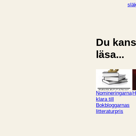
slä
Du kansk
läsa...
Nomineringarna
H
klara till
Bokbloggarnas
litteraturpris