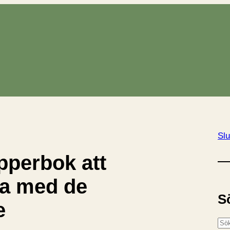
Slu
pperbok att
la med de
S
e
S