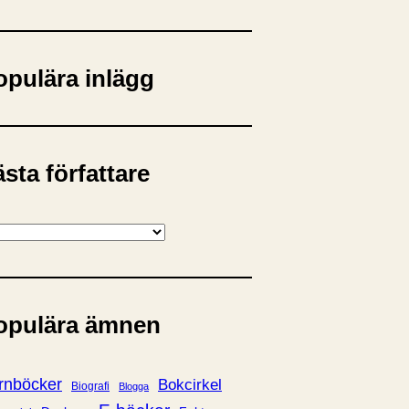
opulära inlägg
sta författare
opulära ämnen
rnböcker
Bokcirkel
Biografi
Blogga