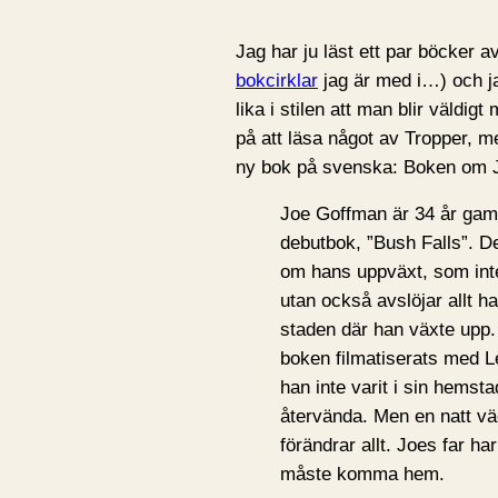
Jag har ju läst ett par böcker a
bokcirklar
jag är med i…) och ja
lika i stilen att man blir väldig
på att läsa något av Tropper, me
ny bok på svenska: Boken om 
Joe Goffman är 34 år gamm
debutbok, ”Bush Falls”. D
om hans uppväxt, som inte
utan också avslöjar allt ha
staden där han växte upp. D
boken filmatiserats med L
han inte varit i sin hemsta
återvända. Men en natt vä
förändrar allt. Joes far ha
måste komma hem.