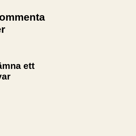
ommenta
er
ämna ett
var