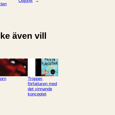
Odjuret
→
kten
e även vill
orn
Tropper,
författaren med
det vinnande
konceptet