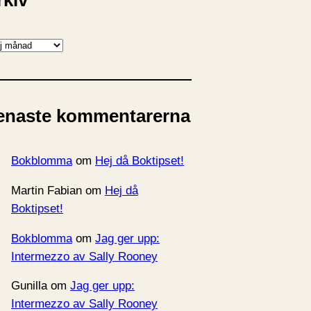
rkiv
enaste kommentarerna
Bokblomma
om
Hej då Boktipset!
Martin Fabian
om
Hej då
Boktipset!
Bokblomma
om
Jag ger upp:
Intermezzo av Sally Rooney
Gunilla
om
Jag ger upp:
Intermezzo av Sally Rooney