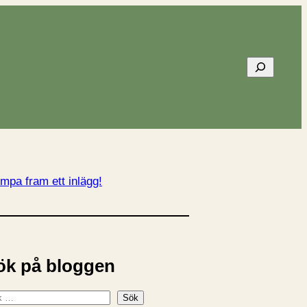
Sök
mpa fram ett inlägg!
ök på bloggen
Sök