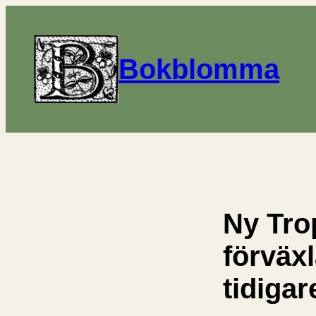
Bokblomma
Ny Tro
förväx
tidigar