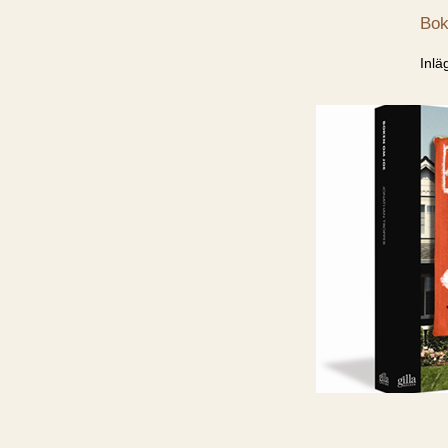
Bok
Inlä