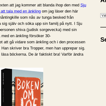
A
exten att jag kommer att blanda ihop den med
Sju
att tala med en änkling
om jag läser den här
A
-nåntingkille som nås av tunga besked från
r
 sig själv och söka upp sin familj på nytt. I Sju
k
dpersonen shiva (judisk sorgevecka) med sin
i
la med en änkling försöker 30-
S
v
et att gå vidare som änkling och i den processen
 Han skriver bra Tropper, men han upprepar sig.
 läsa böckerna. De är faktiskt bra! Varför ändra