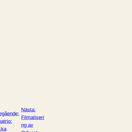
Nästa:
egående:
Filmatiseri
atrio:
ng av
cka