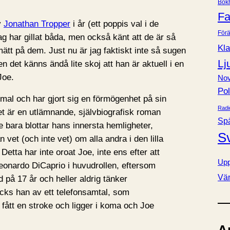
Bok
e
Fa
r
v
Jonathan Tropper
i år (ett poppis val i de
Förä
g har gillat båda, men också känt att de är så
Kla
t mätt på dem. Just nu är jag faktiskt inte så sugen
Lj
n det känns ändå lite skoj att han är aktuell i en
Joe.
Nov
Pol
al och har gjort sig en förmögenhet på sin
Radi
et är en utlämnande, självbiografisk roman
Sp
 bara blottar hans innersta hemligheter,
S
n vet (och inte vet) om alla andra i den lilla
etta har inte oroat Joe, inte ens efter att
Upp
eonardo DiCaprio i huvudrollen, eftersom
Vä
d på 17 år och heller aldrig tänker
cks han av ett telefonsamtal, som
r fått en stroke och ligger i koma och Joe