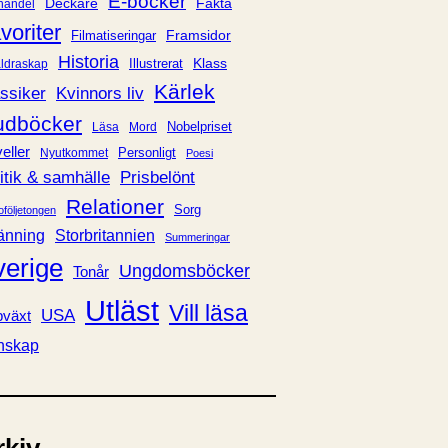
E-böcker
Deckare
Fakta
handel
voriter
Framsidor
Filmatiseringar
Historia
Klass
ldraskap
Illustrerat
Kärlek
ssiker
Kvinnors liv
udböcker
Nobelpriset
Läsa
Mord
eller
Personligt
Nyutkommet
Poesi
itik & samhälle
Prisbelönt
Relationer
Sorg
oföljetongen
änning
Storbritannien
Summeringar
verige
Ungdomsböcker
Tonår
Utläst
Vill läsa
USA
växt
nskap