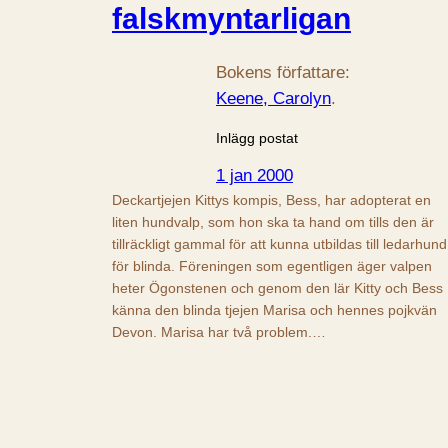
falskmyntarligan
Bokens författare:
Keene, Carolyn
.
Inlägg postat
1 jan 2000
Deckartjejen Kittys kompis, Bess, har adopterat en
liten hundvalp, som hon ska ta hand om tills den är
tillräckligt gammal för att kunna utbildas till ledarhund
för blinda. Föreningen som egentligen äger valpen
heter Ögonstenen och genom den lär Kitty och Bess
känna den blinda tjejen Marisa och hennes pojkvän
Devon. Marisa har två problem.…