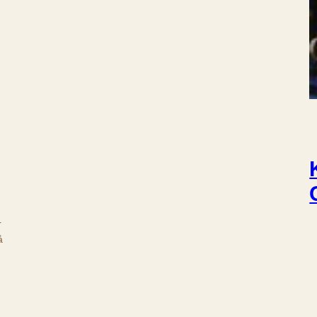
g
r
å
g