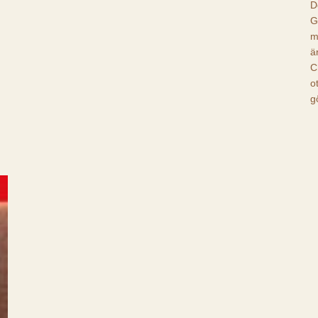
D
G
m
ä
C
o
g