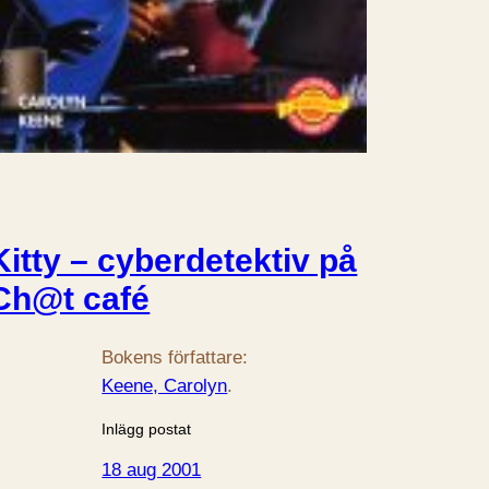
Kitty – cyberdetektiv på
Ch@t café
Bokens författare:
Keene, Carolyn
.
Inlägg postat
18 aug 2001