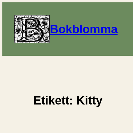
Hoppa
till
innehåll
Bokblomma
Etikett:
Kitty