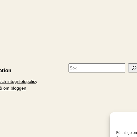
S
ation
ö
ch integritetspolicy
k
& om bloggen
För att ge e