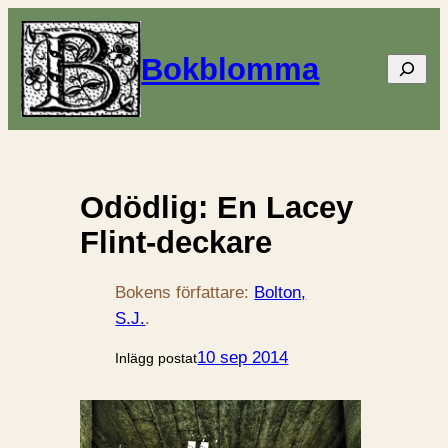
Bokblomma
Sök
Odödlig: En Lacey
Flint-deckare
Bokens författare:
Bolton,
S.J.
.
10 sep 2014
Inlägg postat