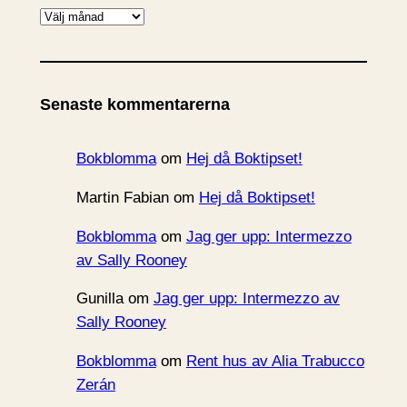
A
r
k
i
Senaste kommentarerna
v
Bokblomma
om
Hej då Boktipset!
Martin Fabian
om
Hej då Boktipset!
Bokblomma
om
Jag ger upp: Intermezzo
av Sally Rooney
Gunilla
om
Jag ger upp: Intermezzo av
Sally Rooney
Bokblomma
om
Rent hus av Alia Trabucco
Zerán