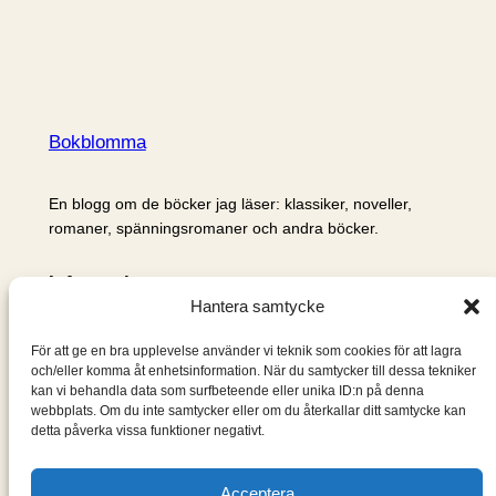
Bokblomma
En blogg om de böcker jag läser: klassiker, noveller,
romaner, spänningsromaner och andra böcker.
Information
Hantera samtycke
Cookie- och integritetspolicy
Om mig & om bloggen
För att ge en bra upplevelse använder vi teknik som cookies för att lagra
S
och/eller komma åt enhetsinformation. När du samtycker till dessa tekniker
kan vi behandla data som surfbeteende eller unika ID:n på denna
ö
webbplats. Om du inte samtycker eller om du återkallar ditt samtycke kan
k
detta påverka vissa funktioner negativt.
Acceptera