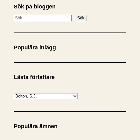
Sök på bloggen
S
Sök
ö
k
Populära inlägg
Lästa författare
K
a
t
e
Populära ämnen
g
o