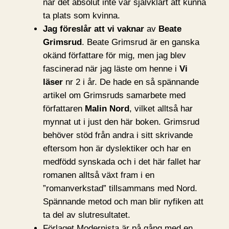
när det absolut inte var självklart att kunna
ta plats som kvinna.
Jag föreslår att vi vaknar
av
Beate
Grimsrud
. Beate Grimsrud är en ganska
okänd författare för mig, men jag blev
fascinerad när jag läste om henne i
Vi
läser
nr 2 i år. De hade en så spännande
artikel om Grimsruds samarbete med
författaren
Malin Nord
, vilket alltså har
mynnat ut i just den här boken. Grimsrud
behöver stöd från andra i sitt skrivande
eftersom hon är dyslektiker och har en
medfödd synskada och i det här fallet har
romanen alltså växt fram i en
”romanverkstad” tillsammans med Nord.
Spännande metod och man blir nyfiken att
ta del av slutresultatet.
Förlaget Modernista är på gång med en