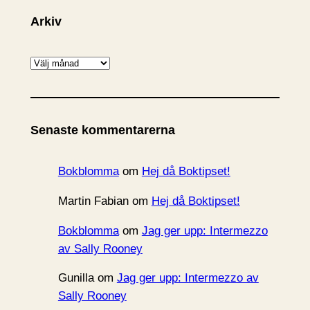
Arkiv
A
r
k
i
Senaste kommentarerna
v
Bokblomma
om
Hej då Boktipset!
Martin Fabian
om
Hej då Boktipset!
Bokblomma
om
Jag ger upp: Intermezzo
av Sally Rooney
Gunilla
om
Jag ger upp: Intermezzo av
Sally Rooney