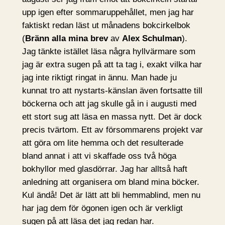
upp igen efter sommaruppehållet, men jag har
faktiskt redan läst ut månadens bokcirkelbok
(
Bränn alla mina brev
av
Alex Schulman
).
Jag tänkte istället läsa några hyllvärmare som
jag är extra sugen på att ta tag i, exakt vilka har
jag inte riktigt ringat in ännu. Man hade ju
kunnat tro att nystarts-känslan även fortsatte till
böckerna och att jag skulle gå in i augusti med
ett stort sug att läsa en massa nytt. Det är dock
precis tvärtom. Ett av försommarens projekt var
att göra om lite hemma och det resulterade
bland annat i att vi skaffade oss två höga
bokhyllor med glasdörrar. Jag har alltså haft
anledning att organisera om bland mina böcker.
Kul ändå! Det är lätt att bli hemmablind, men nu
har jag dem för ögonen igen och är verkligt
sugen på att läsa det jag redan har.