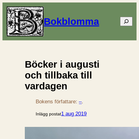
Bokblomma
Sök
Böcker i augusti
och tillbaka till
vardagen
Bokens författare:
–
.
1 aug 2019
Inlägg postat