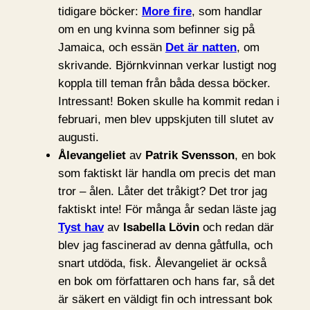
tidigare böcker:
More fire
, som handlar
om en ung kvinna som befinner sig på
Jamaica, och essän
Det är natten
, om
skrivande. Björnkvinnan verkar lustigt nog
koppla till teman från båda dessa böcker.
Intressant! Boken skulle ha kommit redan i
februari, men blev uppskjuten till slutet av
augusti.
Ålevangeliet
av
Patrik Svensson
, en bok
som faktiskt lär handla om precis det man
tror – ålen. Låter det tråkigt? Det tror jag
faktiskt inte! För många år sedan läste jag
Tyst hav
av
Isabella Lövin
och redan där
blev jag fascinerad av denna gåtfulla, och
snart utdöda, fisk. Ålevangeliet är också
en bok om författaren och hans far, så det
är säkert en väldigt fin och intressant bok