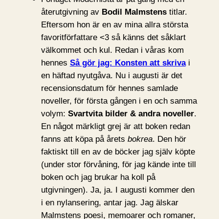
återutgivning av
Bodil Malmstens
titlar.
Eftersom hon är en av mina allra största
favoritförfattare <3 så känns det såklart
välkommet och kul. Redan i våras kom
hennes
Så gör jag: Konsten att skriva
i
en häftad nyutgåva. Nu i augusti är det
recensionsdatum för hennes samlade
noveller, för första gången i en och samma
volym:
Svartvita bilder & andra noveller
.
En något märkligt grej är att boken redan
fanns att köpa på årets
bokrea
. Den hör
faktiskt till en av de böcker jag själv köpte
(under stor förvåning, för jag kände inte till
boken och jag brukar ha koll på
utgivningen). Ja, ja. I augusti kommer den
i en nylansering, antar jag. Jag älskar
Malmstens poesi, memoarer och romaner,