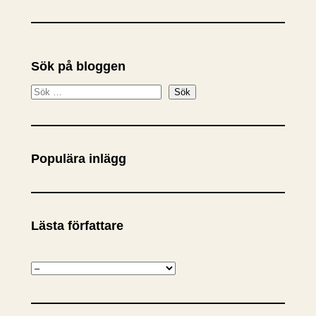
Sök på bloggen
S
Sök
ö
k
Populära inlägg
Lästa författare
K
a
t