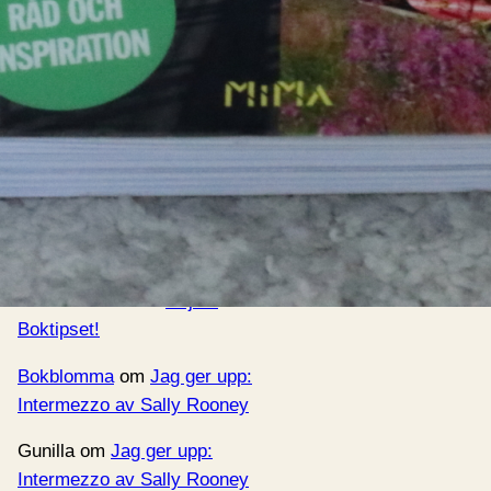
rkiv
enaste kommentarerna
Bokblomma
om
Hej då Boktipset!
Martin Fabian
om
Hej då
Boktipset!
Bokblomma
om
Jag ger upp:
Intermezzo av Sally Rooney
Gunilla
om
Jag ger upp:
Intermezzo av Sally Rooney