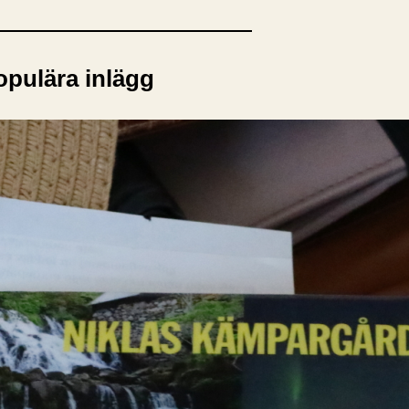
opulära inlägg
sta författare
opulära ämnen
rnböcker
Bokcirkel
Biografi
Blogga