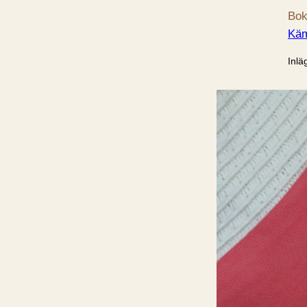
Bok
Käm
Inlä