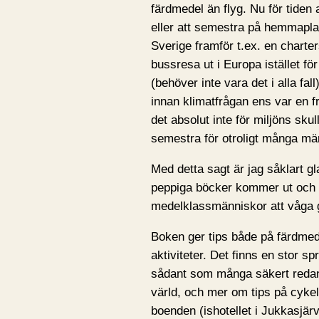
färdmedel än flyg. Nu för tiden
eller att semestra på hemmaplan
Sverige framför t.ex. en charte
bussresa ut i Europa istället för 
(behöver inte vara det i alla fal
innan klimatfrågan ens var en f
det absolut inte för miljöns skull
semestra för otroligt många mä
Med detta sagt är jag såklart g
peppiga böcker kommer ut och k
medelklassmänniskor att våga g
Boken ger tips både på färdmed
aktiviteter. Det finns en stor s
sådant som många säkert redan 
värld, och mer om tips på cykel
boenden (ishotellet i Jukkasjärv