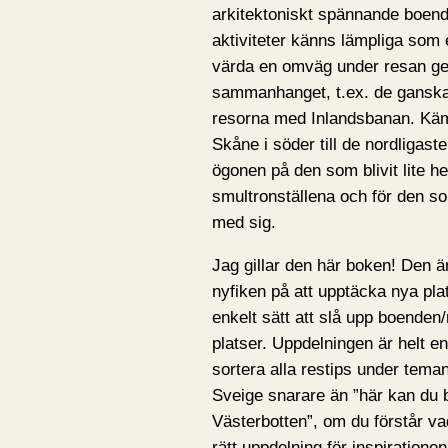
arkitektoniskt spännande boend
aktiviteter känns lämpliga som e
värda en omväg under resan gen
sammanhanget, t.ex. de ganska
resorna med Inlandsbanan. Käm
Skåne i söder till de nordligas
ögonen på den som blivit lite h
smultronställena och för den som
med sig.
Jag gillar den här boken! Den ä
nyfiken på att upptäcka nya plat
enkelt sätt att slå upp boenden/
platser. Uppdelningen är helt en
sortera alla restips under tema
Sveige snarare än ”här kan du 
Västerbotten”, om du förstår va
rätt uppdelning för inspiratio