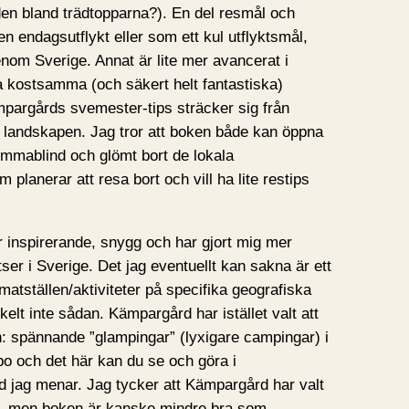
en bland trädtopparna?). En del resmål och
n endagsutflykt eller som ett kul utflyktsmål,
om Sverige. Annat är lite mer avancerat i
 kostsamma (och säkert helt fantastiska)
pargårds svemester-tips sträcker sig från
te landskapen. Jag tror att boken både kan öppna
emmablind och glömt bort de lokala
 planerar att resa bort och vill ha lite restips
r inspirerande, snygg och har gjort mig mer
ser i Sverige. Det jag eventuellt kan sakna är ett
matställen/aktiviteter på specifika geografiska
kelt inte sådan. Kämpargård har istället valt att
n: spännande ”glampingar” (lyxigare campingar) i
bo och det här kan du se och göra i
d jag menar. Jag tycker att Kämpargård har valt
nen, men boken är kanske mindre bra som