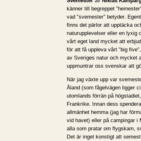
Svemester
av
Niklas Kämpar
känner till begreppet ”hemester
vad ”svemester” betyder. Egentl
finns det pärlor att upptäcka o
naturupplevelser eller en lyxi
vårt eget land mycket att erbjuda
för att få uppleva vårt ”big five
av Sveriges natur och mycket a
uppmuntrar oss svenskar att g
När jag växte upp var svemester 
Åland (som fågelvägen ligger ci
utomlands förrän på högstadiet
Frankrike. Innan dess spendera
allmänhet hemma (jag har förmå
vid havet) eller på campingar i 
alla som pratar om flygskam, s
Det är inget konstigt att semest