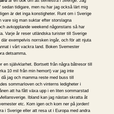
gård
är en bok om att semestra i Sverige. Jag
” sedan tidigare, men nu har jag också lärt mig
igen är det inga konstigheter. Runt om i Sverige
ch vare sig man suktar efter storslagna
g och avkopplande weekend någonstans så har
. Varje år reser utländska turister till Sverige
”, där exempelvis norrsken ingår, och för att njuta
nnat i vårt vackra land. Boken Svemester
öra detsamma.
en självklarhet. Bortsett från några båtresor till
rka 10 mil från min hemort) var jag inte
, då jag och mamma reste med buss till
des sommarloven och vinterns ledigheter i
nen att ha fått växa upp i en liten sommarstad
Mellansverige. Ibland kan jag nästan skratta åt
vemester etc. Kom igen och kom ner på jorden!
ra i Sverige eller att resa ut i Europa med andra