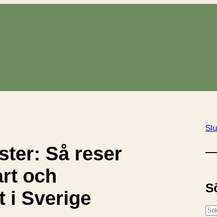
Slu
ter: Så reser
rt och
S
t i Sverige
S