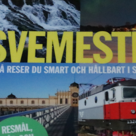
E-böcker
Deckare
Fakta
handel
voriter
Framsidor
Filmatiseringar
Historia
Klass
ldraskap
Illustrerat
Kärlek
ssiker
Kvinnors liv
udböcker
Nobelpriset
Läsa
Mord
eller
Personligt
Nyutkommet
Poesi
itik & samhälle
Prisbelönt
Relationer
Sorg
oföljetongen
änning
Storbritannien
Summeringar
verige
Ungdomsböcker
Tonår
Utläst
Vill läsa
USA
växt
nskap