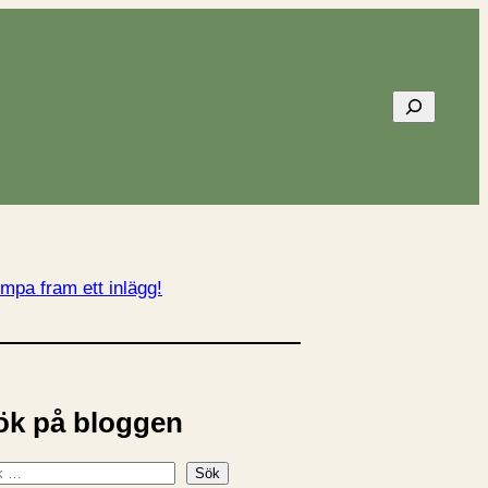
Sök
mpa fram ett inlägg!
ök på bloggen
Sök