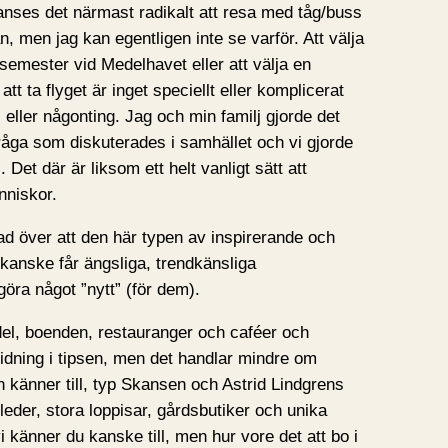
 anses det närmast radikalt att resa med tåg/buss
, men jag kan egentligen inte se varför. Att välja
rsemester vid Medelhavet eller att välja en
att ta flyget är inget speciellt eller komplicerat
l) eller någonting. Jag och min familj gjorde det
råga som diskuterades i samhället och vi gjorde
. Det där är liksom ett helt vanligt sätt att
nniskor.
lad över att den här typen av inspirerande och
anske får ängsliga, trendkänsliga
öra något ”nytt” (för dem).
el, boenden, restauranger och caféer och
pridning i tipsen, men det handlar mindre om
känner till, typ Skansen och Astrid Lindgrens
leder, stora loppisar, gårdsbutiker och unika
i känner du kanske till, men hur vore det att bo i