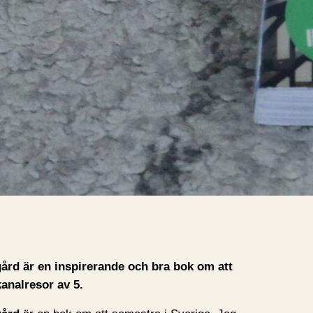
A
A
r
k
i
S
v
rd är en inspirerande och bra bok om att
kanalresor av 5.