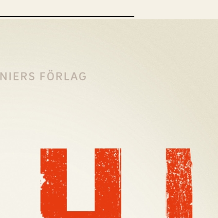
opulära inlägg
sta författare
opulära ämnen
rnböcker
Bokcirkel
Biografi
Blogga