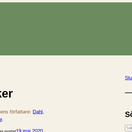
Slu
er
ens författare:
Dahl,
S
e
.
S
19 maj 2020
gg postat