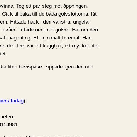
svinna. Tog ett par steg mot öppningen.
Gick tillbaka till de båda golvstöttorna, lät
dem. Hittade hack i den vänstra, ungefär
 nivåer. Tittade ner, mot golvet. Bakom den
, satt någonting. Ett minimalt föremål. Han
s det. Det var ett kugghjul, ett mycket litet
det.
lika liten bevispåse, zippade igen den och
iers förlag
).
iheten.
0154981.