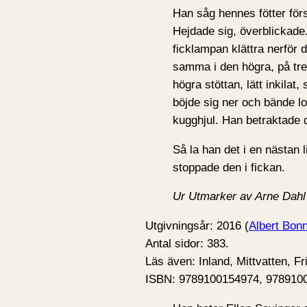
Han såg hennes fötter för
Hejdade sig, överblickade. 
ficklampan klättra nerför 
samma i den högra, på tre
högra stöttan, lätt inkilat
böjde sig ner och bände los
kugghjul. Han betraktade 
Så la han det i en nästan 
stoppade den i fickan.
Ur Utmarker av Arne Dahl
Utgivningsår: 2016 (
Albert Bonn
Antal sidor: 383.
Läs även: Inland, Mittvatten, Fr
ISBN: 9789100154974, 978910