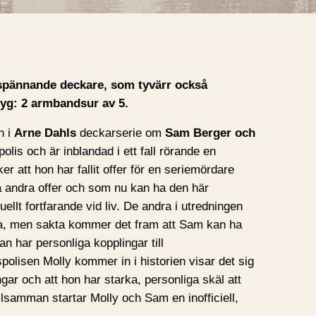
spännande deckare, som tyvärr också
etyg: 2 armbandsur av 5.
n i
Arne Dahls
deckarserie om
Sam Berger och
lis och är inblandad i ett fall rörande en
r att hon har fallit offer för en seriemördare
a andra offer och som nu kan ha den här
uellt fortfarande vid liv. De andra i utredningen
ida, men sakta kommer det fram att Sam kan ha
han har personliga kopplingar till
olisen Molly kommer in i historien visar det sig
gar och att hon har starka, personliga skäl att
llsamman startar Molly och Sam en inofficiell,