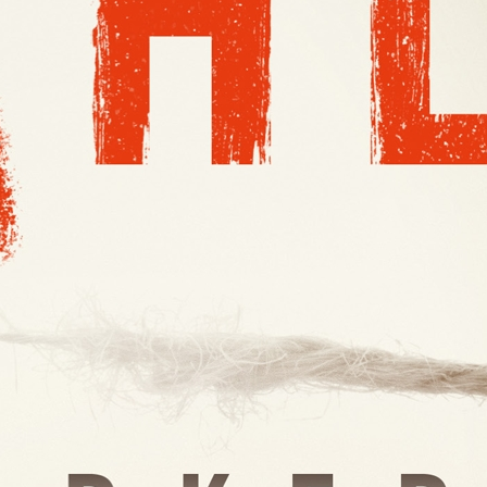
E-böcker
Deckare
Fakta
handel
voriter
Framsidor
Filmatiseringar
Historia
Klass
ldraskap
Illustrerat
Kärlek
ssiker
Kvinnors liv
udböcker
Nobelpriset
Läsa
Mord
eller
Personligt
Nyutkommet
Poesi
itik & samhälle
Prisbelönt
Relationer
Sorg
oföljetongen
änning
Storbritannien
Summeringar
verige
Ungdomsböcker
Tonår
Utläst
Vill läsa
USA
växt
nskap