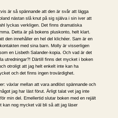
vis är så spännande att den är svår att lägga
bland nästan slå knut på sig själva i sin iver att
hl lyckas verkligen. Det finns dramatiska
mma. Detta är på bokens pluskonto, helt klart.
tt den innehåller en hel del klichéer. Sam är en
ontakten med sina barn. Molly är visserligen
som en Lisbeth Salander-kopia. Och vad är det
la utredningar?! Därtill finns det mycket i boken
h otroligt att jag helt enkelt inte kan ha
ycket och det finns ingen trovärdighet.
er: växlar mellan att vara andlöst spännande och
ot jag har läst förut. Ärligt talat vet jag inte
ör min del. Emellertid slutar boken med en rejält
t kan nog mycket väl bli så att jag läser