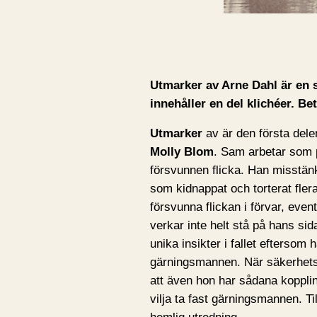
Utmarker av Arne Dahl är en 
innehåller en del klichéer. B
Utmarker
av är den första dele
Molly Blom
. Sam arbetar som po
försvunnen flicka. Han misstänke
som kidnappat och torterat fler
försvunna flickan i förvar, event
verkar inte helt stå på hans s
unika insikter i fallet eftersom 
gärningsmannen. När säkerhetsp
att även hon har sådana kopplin
vilja ta fast gärningsmannen. Ti