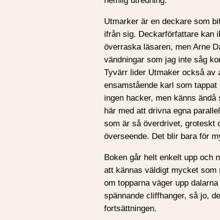
hemlig utredning.
Utmarker är en deckare som bit
ifrån sig. Deckarförfattare kan i
överraska läsaren, men Arne Da
vändningar som jag inte såg ko
Tyvärr lider Utmaker också av a
ensamstående karl som tappat k
ingen hacker, men känns ändå 
här med att drivna egna parallel
som är så överdrivet, groteskt oc
överseende. Det blir bara för m
Boken går helt enkelt upp och n
att kännas väldigt mycket som någ
om topparna väger upp dalarna f
spännande cliffhanger, så jo, de
fortsättningen.