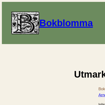
Bokblomma
Utmark
Bok
Arn
Inlä