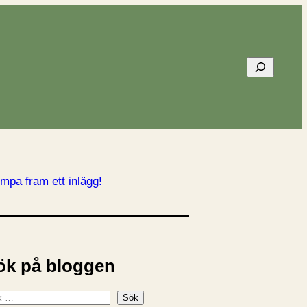
Sök
mpa fram ett inlägg!
ök på bloggen
Sök