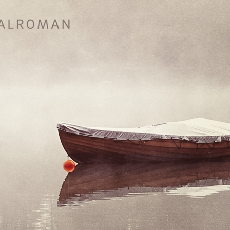
Bokblomma
om
Rent hus av Alia
Trabucco Zerán