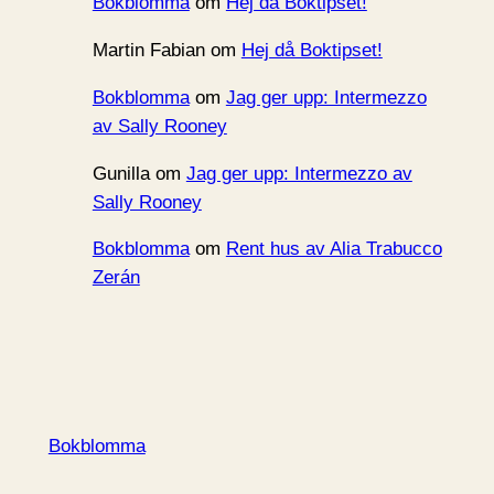
Bokblomma
om
Hej då Boktipset!
Martin Fabian
om
Hej då Boktipset!
Bokblomma
om
Jag ger upp: Intermezzo
av Sally Rooney
Gunilla
om
Jag ger upp: Intermezzo av
Sally Rooney
Bokblomma
om
Rent hus av Alia Trabucco
Zerán
Bokblomma