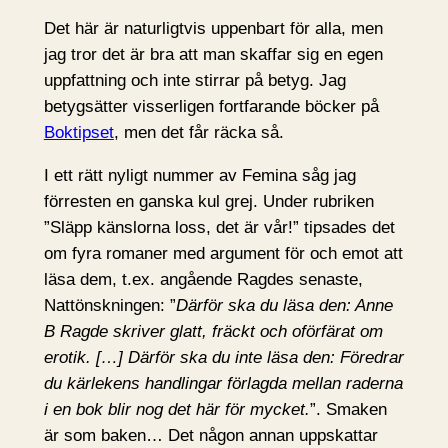
Det här är naturligtvis uppenbart för alla, men
jag tror det är bra att man skaffar sig en egen
uppfattning och inte stirrar på betyg. Jag
betygsätter visserligen fortfarande böcker på
Boktipset
, men det får räcka så.
I ett rätt nyligt nummer av Femina såg jag
förresten en ganska kul grej. Under rubriken
”Släpp känslorna loss, det är vår!” tipsades det
om fyra romaner med argument för och emot att
läsa dem, t.ex. angående Ragdes senaste,
Nattönskningen: ”
Därför ska du läsa den: Anne
B Ragde skriver glatt, fräckt och oförfärat om
erotik. […] Därför ska du inte läsa den: Föredrar
du kärlekens handlingar förlagda mellan raderna
i en bok blir nog det här för mycket.
”. Smaken
är som baken… Det någon annan uppskattar