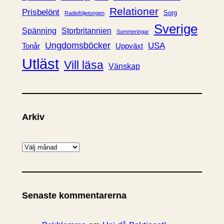
Relationer
Prisbelönt
Sorg
Radioföljetongen
Sverige
Spänning
Storbritannien
Summeringar
Ungdomsböcker
USA
Uppväxt
Tonår
Utläst
Vill läsa
Vänskap
Arkiv
A
r
k
i
Senaste kommentarerna
v