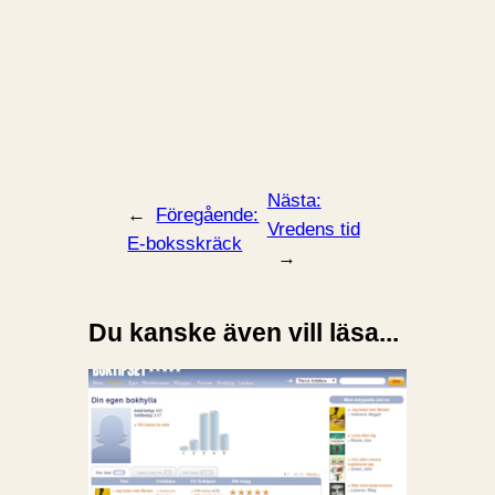
Nästa:
←
Föregående:
Vredens tid
E-boksskräck
→
Du kanske även vill läsa...