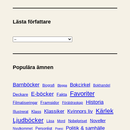
Lästa författare
K
a
t
e
Populära ämnen
g
o
r
Barnböcker
Bokcirkel
Biografi
Bokhandel
Blogga
i
Favoriter
E-böcker
Deckare
Fakta
e
Historia
Framsidor
Filmatiseringar
Föräldraskap
r
Kärlek
Klassiker
Kvinnors liv
Klass
Illustrerat
Ljudböcker
Noveller
Nobelpriset
Läsa
Mord
Politik & samhälle
Personligt
Nyutkommet
Poesi