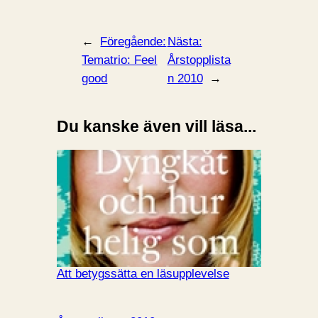
←
Föregående:
Nästa:
Tematrio: Feel
Årstopplista
good
n 2010
→
Du kanske även vill läsa...
Att betygssätta en läsupplevelse