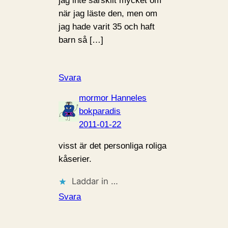
jag inte särskilt mycket om
när jag läste den, men om
jag hade varit 35 och haft
barn så […]
Svara
mormor Hanneles
bokparadis
2011-01-22
visst är det personliga roliga
kåserier.
Laddar in …
Svara