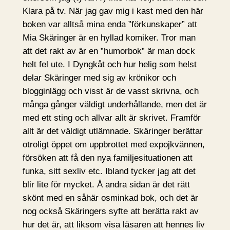
Klara på tv. När jag gav mig i kast med den här
boken var alltså mina enda ”förkunskaper” att
Mia Skäringer är en hyllad komiker. Tror man
att det rakt av är en ”humorbok” är man dock
helt fel ute. I Dyngkåt och hur helig som helst
delar Skäringer med sig av krönikor och
blogginlägg och visst är de vasst skrivna, och
många gånger väldigt underhållande, men det är
med ett sting och allvar allt är skrivet. Framför
allt är det väldigt utlämnade. Skäringer berättar
otroligt öppet om uppbrottet med expojkvännen,
försöken att få den nya familjesituationen att
funka, sitt sexliv etc. Ibland tycker jag att det
blir lite för mycket. Å andra sidan är det rätt
skönt med en såhär osminkad bok, och det är
nog också Skäringers syfte att berätta rakt av
hur det är, att liksom visa läsaren att hennes liv