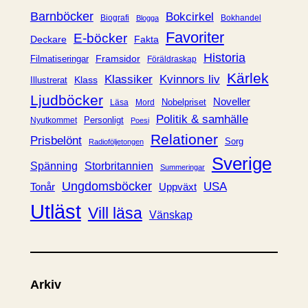
r
Barnböcker
Bokcirkel
Biografi
Bokhandel
Blogga
i
Favoriter
E-böcker
Deckare
Fakta
e
Historia
Framsidor
Filmatiseringar
Föräldraskap
r
Kärlek
Klassiker
Kvinnors liv
Klass
Illustrerat
Ljudböcker
Noveller
Nobelpriset
Läsa
Mord
Politik & samhälle
Personligt
Nyutkommet
Poesi
Relationer
Prisbelönt
Sorg
Radioföljetongen
Sverige
Spänning
Storbritannien
Summeringar
Ungdomsböcker
USA
Uppväxt
Tonår
Utläst
Vill läsa
Vänskap
Arkiv