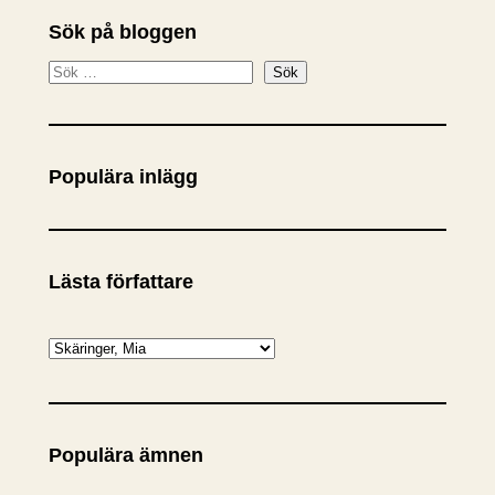
Sök på bloggen
S
Sök
ö
k
Populära inlägg
Lästa författare
K
a
t
e
Populära ämnen
g
o