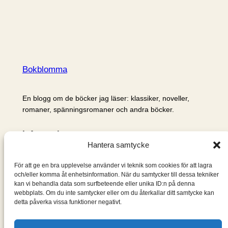
Bokblomma
En blogg om de böcker jag läser: klassiker, noveller,
romaner, spänningsromaner och andra böcker.
Information
Hantera samtycke
Cookie- och integritetspolicy
Om mig & om bloggen
För att ge en bra upplevelse använder vi teknik som cookies för att lagra
S
och/eller komma åt enhetsinformation. När du samtycker till dessa tekniker
kan vi behandla data som surfbeteende eller unika ID:n på denna
ö
webbplats. Om du inte samtycker eller om du återkallar ditt samtycke kan
k
detta påverka vissa funktioner negativt.