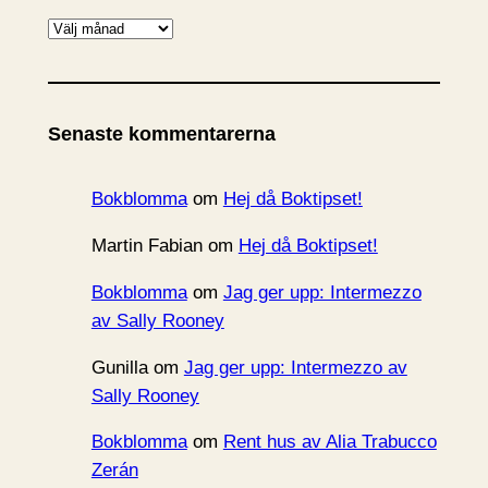
A
r
k
i
Senaste kommentarerna
v
Bokblomma
om
Hej då Boktipset!
Martin Fabian
om
Hej då Boktipset!
Bokblomma
om
Jag ger upp: Intermezzo
av Sally Rooney
Gunilla
om
Jag ger upp: Intermezzo av
Sally Rooney
Bokblomma
om
Rent hus av Alia Trabucco
Zerán