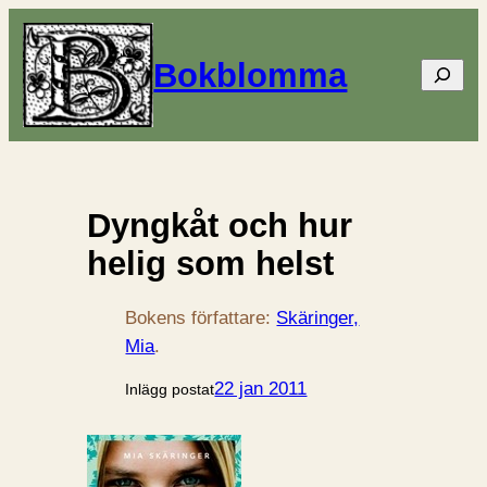
Bokblomma
Sök
Dyngkåt och hur
helig som helst
Bokens författare:
Skäringer,
Mia
.
22 jan 2011
Inlägg postat