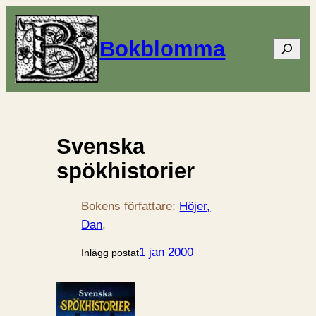
Bokblomma
Sök
Svenska
spökhistorier
Bokens författare:
Höjer,
Dan
.
1 jan 2000
Inlägg postat