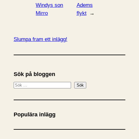
Windys son
Adems
Mirro
flykt
→
Slumpa fram ett inlägg!
Sök på bloggen
S
Sök
ö
k
Populära inlägg