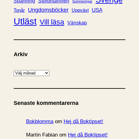
Spänning
Storbritannien
Summeringar
Ungdomsböcker
USA
Uppväxt
Tonår
Utläst
Vill läsa
Vänskap
Arkiv
A
r
k
i
Senaste kommentarerna
v
Bokblomma
om
Hej då Boktipset!
Martin Fabian
om
Hej då Boktipset!