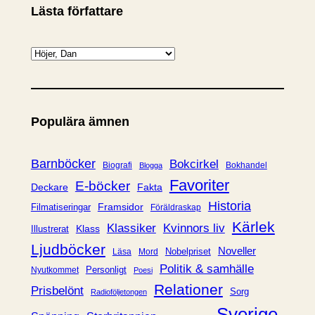
Lästa författare
K
a
t
e
Populära ämnen
g
o
r
Barnböcker
Bokcirkel
Biografi
Bokhandel
Blogga
i
Favoriter
E-böcker
Deckare
Fakta
e
Historia
Framsidor
Filmatiseringar
Föräldraskap
r
Kärlek
Klassiker
Kvinnors liv
Klass
Illustrerat
Ljudböcker
Noveller
Nobelpriset
Läsa
Mord
Politik & samhälle
Personligt
Nyutkommet
Poesi
Relationer
Prisbelönt
Sorg
Radioföljetongen
Sverige