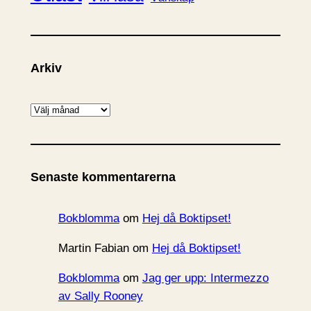
Arkiv
A
r
k
i
Senaste kommentarerna
v
Bokblomma
om
Hej då Boktipset!
Martin Fabian
om
Hej då Boktipset!
Bokblomma
om
Jag ger upp: Intermezzo
av Sally Rooney