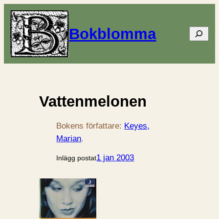
Bokblomma
Sök
Vattenmelonen
Bokens författare:
Keyes,
Marian
.
1 jan 2003
Inlägg postat