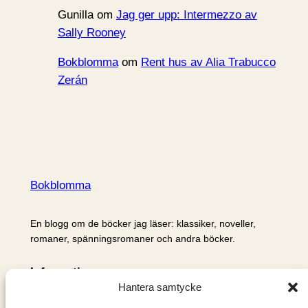
Gunilla
om
Jag ger upp: Intermezzo av
Sally Rooney
Bokblomma
om
Rent hus av Alia Trabucco
Zerán
Bokblomma
En blogg om de böcker jag läser: klassiker, noveller,
romaner, spänningsromaner och andra böcker.
Information
Hantera samtycke
Cookie- och integritetspolicy