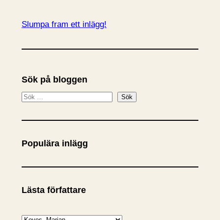
Slumpa fram ett inlägg!
Sök på bloggen
S
Sök
ö
k
Populära inlägg
Lästa författare
K