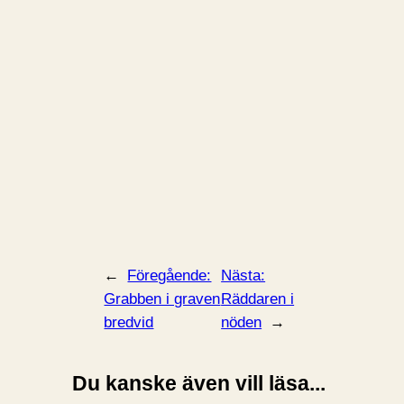
←
Föregående:
Nästa:
Grabben i graven
Räddaren i
bredvid
nöden
→
Du kanske även vill läsa...