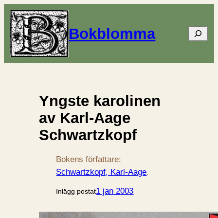
Bokblomma
Sök
Yngste karolinen
av Karl-Aage
Schwartzkopf
Bokens författare:
Schwartzkopf, Karl-Aage
.
1 jan 2003
Inlägg postat