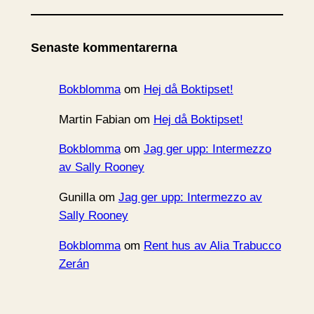
k
i
Senaste kommentarerna
v
Bokblomma
om
Hej då Boktipset!
Martin Fabian
om
Hej då Boktipset!
Bokblomma
om
Jag ger upp: Intermezzo
av Sally Rooney
Gunilla
om
Jag ger upp: Intermezzo av
Sally Rooney
Bokblomma
om
Rent hus av Alia Trabucco
Zerán