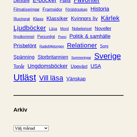
E-böcker
Deckare
Fakta
e
Historia
Framsidor
Filmatiseringar
Föräldraskap
r
Kärlek
Klassiker
Kvinnors liv
Klass
Illustrerat
Ljudböcker
Noveller
Nobelpriset
Läsa
Mord
Politik & samhälle
Personligt
Nyutkommet
Poesi
Relationer
Prisbelönt
Sorg
Radioföljetongen
Sverige
Spänning
Storbritannien
Summeringar
Ungdomsböcker
USA
Uppväxt
Tonår
Utläst
Vill läsa
Vänskap
Arkiv
A
r