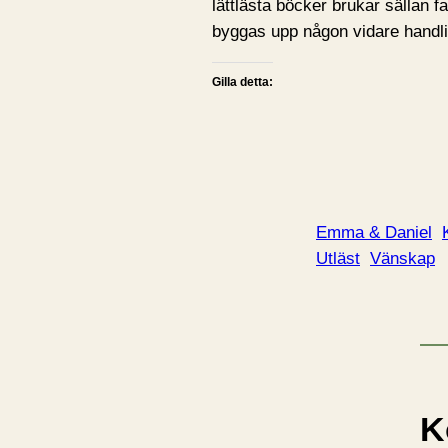
lättlästa böcker brukar sällan f
byggas upp någon vidare handlin
Gilla detta:
Emma & Daniel
Utläst
Vänskap
K