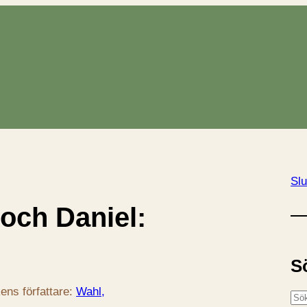
Slu
ch Daniel:
S
ens författare:
Wahl,
S