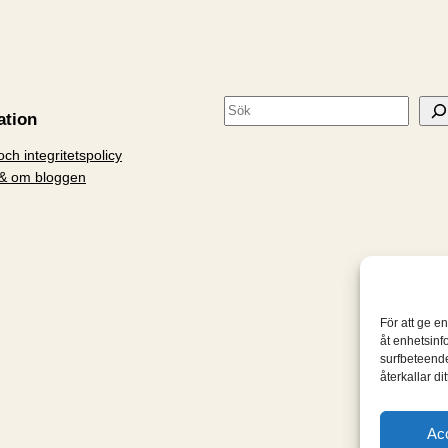
S
ation
ö
ch integritetspolicy
k
& om bloggen
För att ge e
åt enhetsinf
surfbeteende
återkallar d
Ac