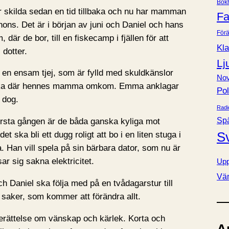
Bok
e
är skilda sedan en tid tillbaka och nu har mamman
Fa
r
nons. Det är i början av juni och Daniel och hans
Förä
r de bor, till en fiskecamp i fjällen för att
Kla
dotter.
Lj
en ensam tjej, som är fylld med skuldkänslor
Nov
ycka där hennes mamma omkom. Emma anklagar
Pol
 dog.
Radi
Sp
rsta gången är de båda ganska kyliga mot
S
et ska bli ett dugg roligt att bo i en liten stuga i
a. Han vill spela på sin bärbara dator, som nu är
r sig sakna elektricitet.
Upp
Vä
h Daniel ska följa med på en tvådagarstur till
 saker, som kommer att förändra allt.
 berättelse om vänskap och kärlek. Korta och