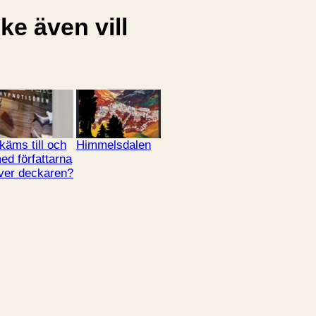
e även vill
käms till och
Himmelsdalen
ed författarna
ver deckaren?