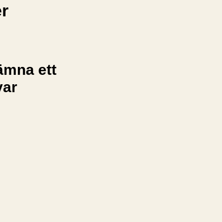
er
ämna ett
var