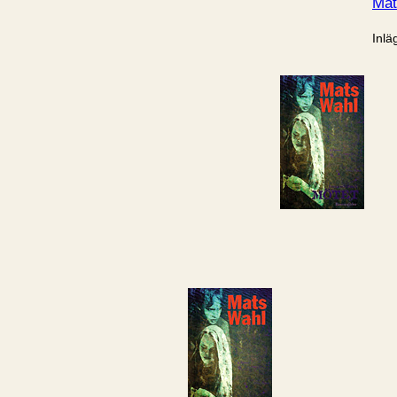
Mat
Inlä