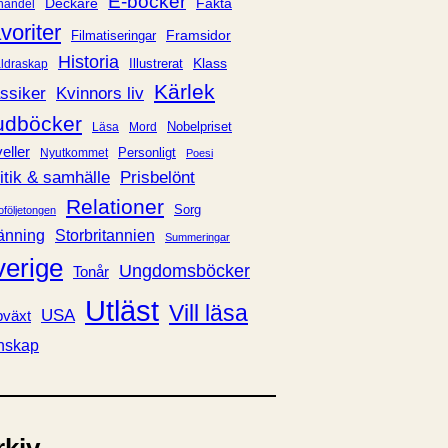
E-böcker
Deckare
Fakta
handel
voriter
Framsidor
Filmatiseringar
Historia
Klass
ldraskap
Illustrerat
Kärlek
ssiker
Kvinnors liv
udböcker
Nobelpriset
Läsa
Mord
eller
Personligt
Nyutkommet
Poesi
itik & samhälle
Prisbelönt
Relationer
Sorg
oföljetongen
änning
Storbritannien
Summeringar
verige
Ungdomsböcker
Tonår
Utläst
Vill läsa
USA
växt
nskap