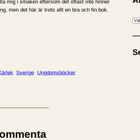
A
alla mig i smaken eftersom det oftast inte hinner
g, men det här är trots allt en bra och fin bok.
A
r
k
i
S
v
Kärlek
Sverige
Ungdomsböcker
ommenta