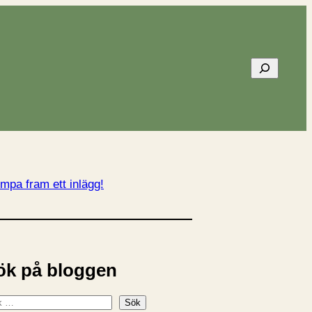
Sök
mpa fram ett inlägg!
ök på bloggen
Sök