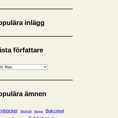
opulära inlägg
sta författare
opulära ämnen
rnböcker
Bokcirkel
Biografi
Blogga