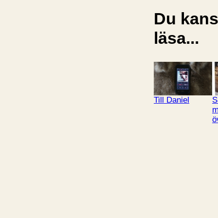
Du kansk
läsa...
Till Daniel
S
m
ö