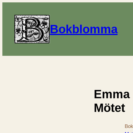
Bokblomma
Emma o
Mötet
Bok