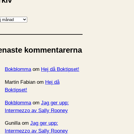
rkiv
enaste kommentarerna
Bokblomma
om
Hej då Boktipset!
Martin Fabian
om
Hej då
Boktipset!
Bokblomma
om
Jag ger upp:
Intermezzo av Sally Rooney
Gunilla
om
Jag ger upp:
Intermezzo av Sally Rooney