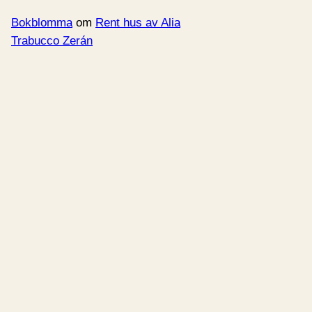
Bokblomma
om
Rent hus av Alia
Trabucco Zerán