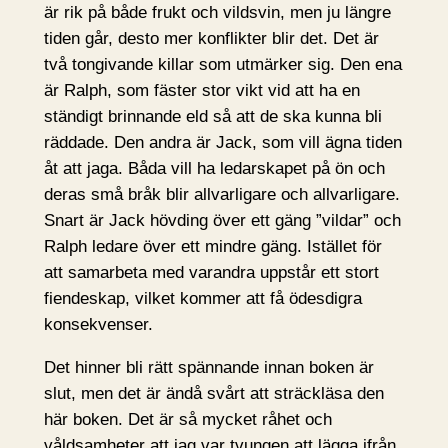
är rik på både frukt och vildsvin, men ju längre
tiden går, desto mer konflikter blir det. Det är
två tongivande killar som utmärker sig. Den ena
är Ralph, som fäster stor vikt vid att ha en
ständigt brinnande eld så att de ska kunna bli
räddade. Den andra är Jack, som vill ägna tiden
åt att jaga. Båda vill ha ledarskapet på ön och
deras små bråk blir allvarligare och allvarligare.
Snart är Jack hövding över ett gäng ”vildar” och
Ralph ledare över ett mindre gäng. Istället för
att samarbeta med varandra uppstår ett stort
fiendeskap, vilket kommer att få ödesdigra
konsekvenser.
Det hinner bli rätt spännande innan boken är
slut, men det är ändå svårt att sträckläsa den
här boken. Det är så mycket råhet och
våldsamheter att jag var tvungen att lägga ifrån