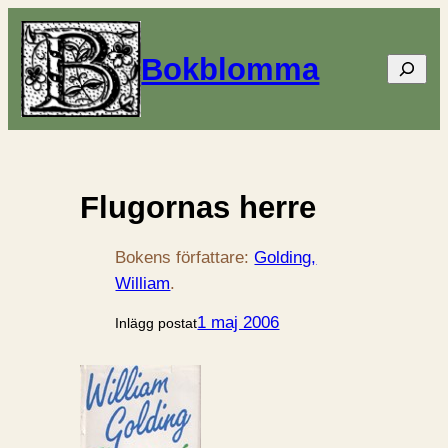
Bokblomma
Sök
Flugornas herre
Bokens författare:
Golding,
William
.
1 maj 2006
Inlägg postat