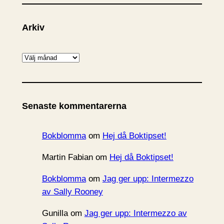
Arkiv
A
r
k
i
Senaste kommentarerna
v
Bokblomma
om
Hej då Boktipset!
Martin Fabian
om
Hej då Boktipset!
Bokblomma
om
Jag ger upp: Intermezzo
av Sally Rooney
Gunilla
om
Jag ger upp: Intermezzo av