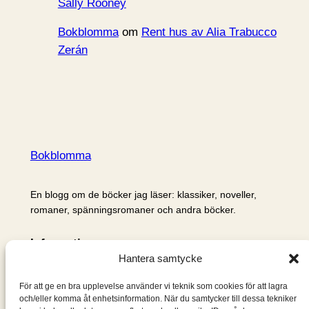
Sally Rooney
Bokblomma
om
Rent hus av Alia Trabucco
Zerán
Bokblomma
En blogg om de böcker jag läser: klassiker, noveller,
romaner, spänningsromaner och andra böcker.
Information
Hantera samtycke
Cookie- och integritetspolicy
Om mig & om bloggen
För att ge en bra upplevelse använder vi teknik som cookies för att lagra
S
och/eller komma åt enhetsinformation. När du samtycker till dessa tekniker