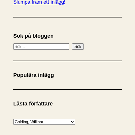
Slumpa fram ett inlägg!
Sök på bloggen
S
Sök
ö
k
Populära inlägg
Lästa författare
K
a