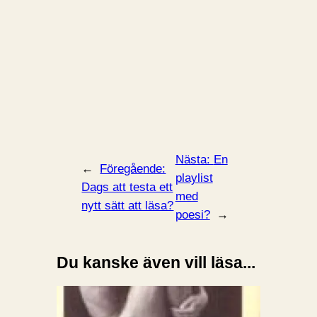
Nästa:
En
←
Föregående:
playlist
Dags att testa ett
med
nytt sätt att läsa?
poesi?
→
Du kanske även vill läsa...