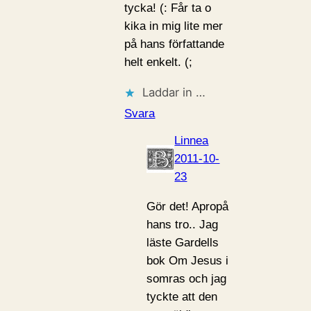
tycka! (: Får ta o
kika in mig lite mer
på hans författande
helt enkelt. (;
Laddar in …
Svara
Linnea
2011-10-
23
Gör det! Apropå
hans tro.. Jag
läste Gardells
bok Om Jesus i
somras och jag
tyckte att den