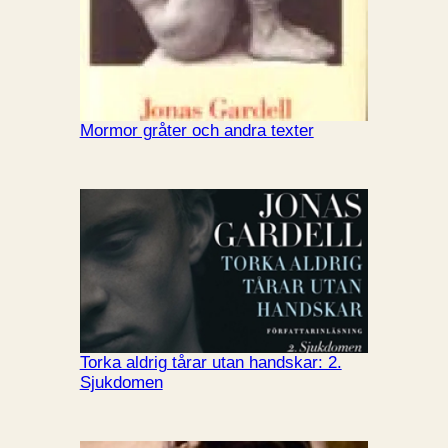
Mormor gråter och andra texter
Torka aldrig tårar utan handskar: 2.
Sjukdomen