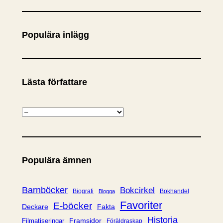
ö
k
Populära inlägg
Lästa författare
K
a
t
e
Populära ämnen
g
o
r
Barnböcker
Bokcirkel
Biografi
Bokhandel
Blogga
i
Favoriter
E-böcker
Deckare
Fakta
e
Historia
Framsidor
Filmatiseringar
Föräldraskap