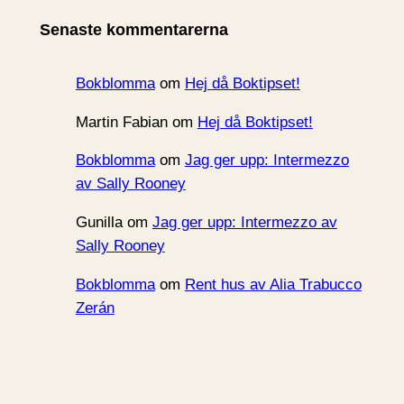
i
Senaste kommentarerna
v
Bokblomma
om
Hej då Boktipset!
Martin Fabian
om
Hej då Boktipset!
Bokblomma
om
Jag ger upp: Intermezzo
av Sally Rooney
Gunilla
om
Jag ger upp: Intermezzo av
Sally Rooney
Bokblomma
om
Rent hus av Alia Trabucco
Zerán