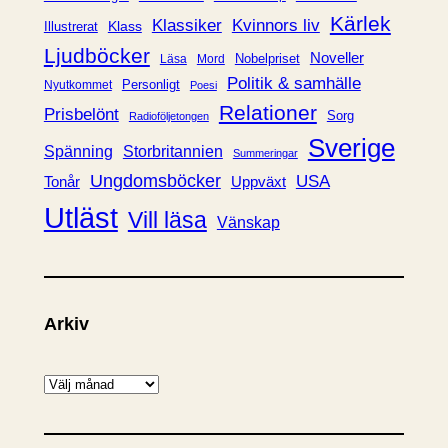
r
Kärlek
Klassiker
Kvinnors liv
Klass
Illustrerat
Ljudböcker
Noveller
Nobelpriset
Läsa
Mord
Politik & samhälle
Personligt
Nyutkommet
Poesi
Relationer
Prisbelönt
Sorg
Radioföljetongen
Sverige
Spänning
Storbritannien
Summeringar
Ungdomsböcker
USA
Uppväxt
Tonår
Utläst
Vill läsa
Vänskap
Arkiv
A
r
k