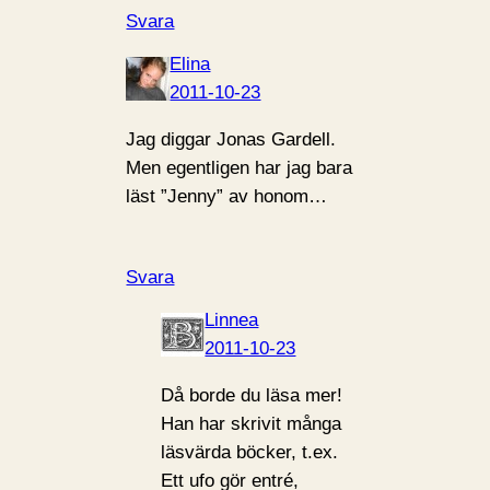
Svara
Elina
2011-10-23
Jag diggar Jonas Gardell.
Men egentligen har jag bara
läst ”Jenny” av honom…
Svara
Linnea
2011-10-23
Då borde du läsa mer!
Han har skrivit många
läsvärda böcker, t.ex.
Ett ufo gör entré,