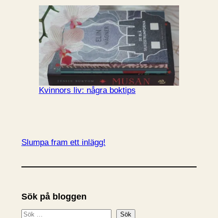
Kvinnors liv: några boktips
Slumpa fram ett inlägg!
Sök på bloggen
S
Sök