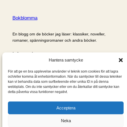
Bokblomma
En blogg om de böcker jag läser: klassiker, noveller,
romaner, spänningsromaner och andra böcker.
Information
Hantera samtycke
Cookie- och integritetspolicy
Om mig & om bloggen
För att ge en bra upplevelse använder vi teknik som cookies för att lagra
S
och/eller komma åt enhetsinformation. När du samtycker till dessa tekniker
kan vi behandla data som surfbeteende eller unika ID:n på denna
ö
webbplats. Om du inte samtycker eller om du återkallar ditt samtycke kan
k
detta påverka vissa funktioner negativt.
Acceptera
Neka