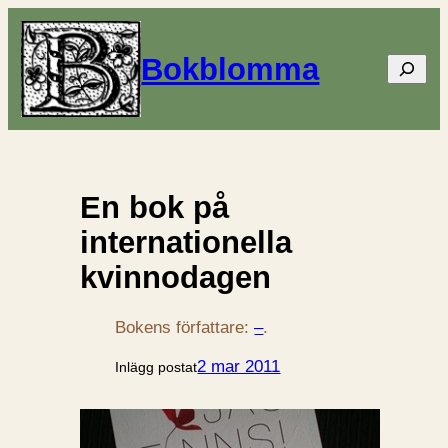
Bokblomma
Sök
En bok på
internationella
kvinnodagen
Bokens författare:
–
.
2 mar 2011
Inlägg postat