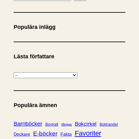
ö
k
Populära inlägg
Lästa författare
K
a
t
e
Populära ämnen
g
o
r
Barnböcker
Bokcirkel
Biografi
Bokhandel
Blogga
i
Favoriter
E-böcker
Deckare
Fakta