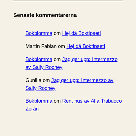
k
i
Senaste kommentarerna
v
Bokblomma
om
Hej då Boktipset!
Martin Fabian
om
Hej då Boktipset!
Bokblomma
om
Jag ger upp: Intermezzo
av Sally Rooney
Gunilla
om
Jag ger upp: Intermezzo av
Sally Rooney
Bokblomma
om
Rent hus av Alia Trabucco
Zerán