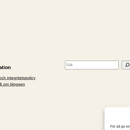
S
ation
ö
ch integritetspolicy
k
& om bloggen
För att ge e