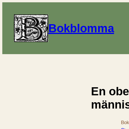
Bokblomma
En obe
männi
Bok