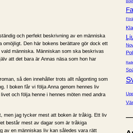
Bok
e
Fa
r
Förä
Kla
llständig och perfekt beskrivning av en människa
Lj
 omöjligt. Den här bokens berättare gör dock ett
Nov
is vald människa. Människan som ska beskrivas
Pol
själv att det bara är Annas näsa som hon har
Radi
.
Sp
S
 roman, så den innehåller trots allt någonting som
. I boken får vi följa Anna genom hennes liv
Upp
livet och följa henne i hennes möten med andra
Vä
 men jag tycker mest att boken är tråkig. Ett liv
det består mest av dagar som är tråkiga
ng av en människas liv kan således vara rätt