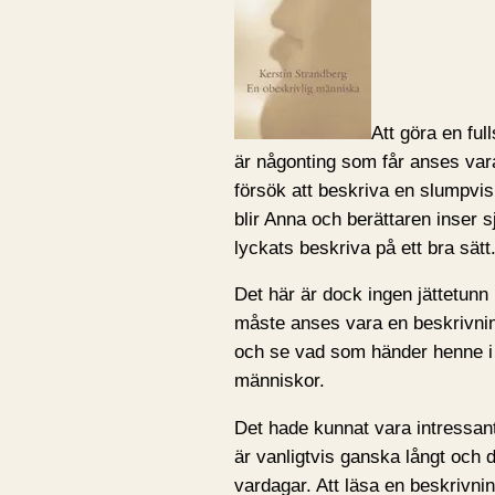
Att göra en fu
är någonting som får anses vara
försök att beskriva en slumpv
blir Anna och berättaren inser 
lyckats beskriva på ett bra sätt
Det här är dock ingen jättetunn
måste anses vara en beskrivning
och se vad som händer henne i 
människor.
Det hade kunnat vara intressant,
är vanligtvis ganska långt och 
vardagar. Att läsa en beskrivni