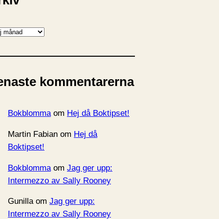
rkiv
enaste kommentarerna
Bokblomma
om
Hej då Boktipset!
Martin Fabian
om
Hej då
Boktipset!
Bokblomma
om
Jag ger upp:
Intermezzo av Sally Rooney
Gunilla
om
Jag ger upp:
Intermezzo av Sally Rooney