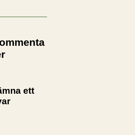
ommenta
er
ämna ett
var