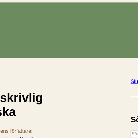
Slu
skrivlig
ska
S
ens författare:
S