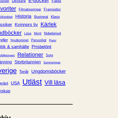
E-böcker
Deckare
Fakta
handel
voriter
Framsidor
Filmatiseringar
Historia
Klass
ldraskap
Illustrerat
Kärlek
ssiker
Kvinnors liv
udböcker
Nobelpriset
Läsa
Mord
eller
Personligt
Nyutkommet
Poesi
itik & samhälle
Prisbelönt
Relationer
Sorg
oföljetongen
änning
Storbritannien
Summeringar
verige
Ungdomsböcker
Tonår
Utläst
Vill läsa
USA
växt
nskap