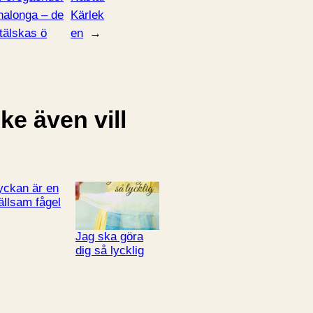
nalonga – de
Kärlek
tälskas ö
en
→
e även vill
yckan är en
ällsam fågel
Jag ska göra
dig så lycklig