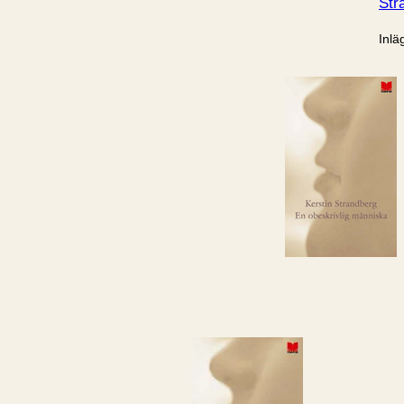
Str
Inlä