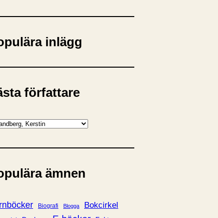
opulära inlägg
sta författare
opulära ämnen
rnböcker
Bokcirkel
Biografi
Blogga