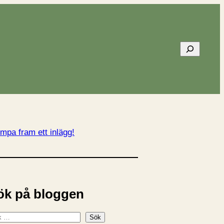
Sök
mpa fram ett inlägg!
ök på bloggen
Sök