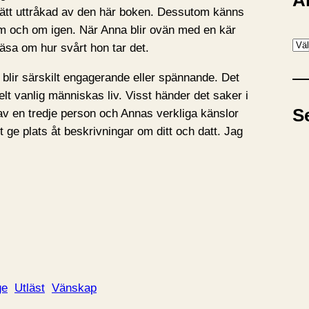
A
 rätt uttråkad av den här boken. Dessutom känns
om och om igen. När Anna blir ovän med en kär
A
l läsa om hur svårt hon tar det.
r
n blir särskilt engagerande eller spännande. Det
k
elt vanlig människas liv. Visst händer det saker i
i
S
av en tredje person och Annas verkliga känslor
v
tt ge plats åt beskrivningar om ditt och datt. Jag
ge
Utläst
Vänskap