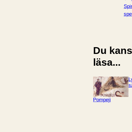
Spi
spe
Du kansk
läsa...
L
s
Pompeji