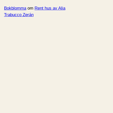
Bokblomma
om
Rent hus av Alia
Trabucco Zerán