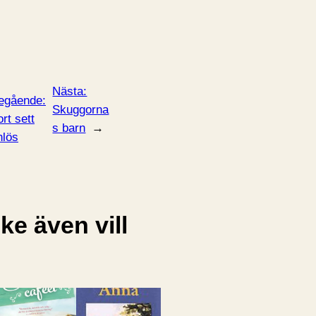
Nästa:
egående:
Skuggorna
ort sett
s barn
→
lös
e även vill