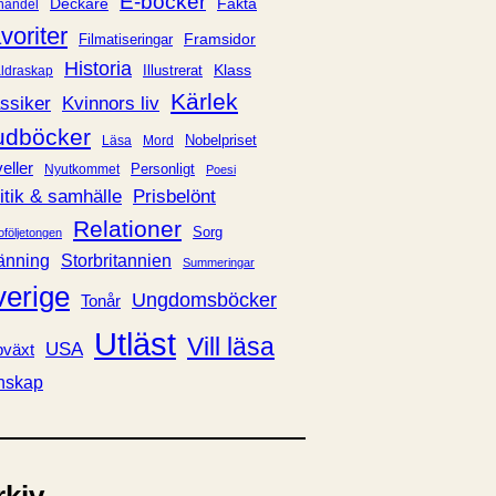
E-böcker
Deckare
Fakta
handel
voriter
Framsidor
Filmatiseringar
Historia
Klass
ldraskap
Illustrerat
Kärlek
ssiker
Kvinnors liv
udböcker
Nobelpriset
Läsa
Mord
eller
Personligt
Nyutkommet
Poesi
itik & samhälle
Prisbelönt
Relationer
Sorg
oföljetongen
änning
Storbritannien
Summeringar
verige
Ungdomsböcker
Tonår
Utläst
Vill läsa
USA
växt
nskap