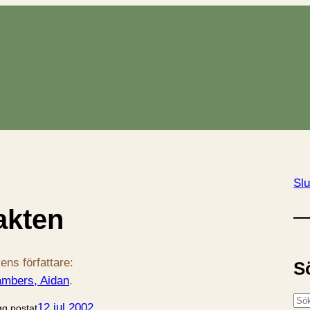
Slu
akten
ens författare:
S
mbers, Aidan
.
S
12 jul 2002
gg postat