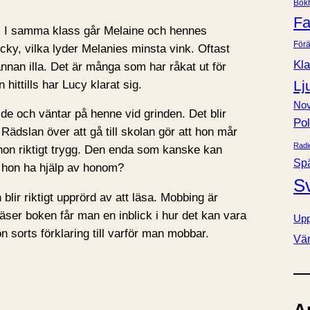
Bok
e
Fa
r
. I samma klass går Melaine och hennes
Förä
cky, vilka lyder Melanies minsta vink. Oftast
Kla
nnan illa. Det är många som har råkat ut för
Lj
ttills har Lucy klarat sig.
Nov
de och väntar på henne vid grinden. Det blir
Pol
y. Rädslan över att gå till skolan gör att hon mår
Radi
hon riktigt trygg. Den enda som kanske kan
Sp
l hon ha hjälp av honom?
S
lir riktigt upprörd av att läsa. Mobbing är
ser boken får man en inblick i hur det kan vara
Upp
 sorts förklaring till varför man mobbar.
Vä