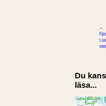
←
För
I st
men
Du kansk
läsa...