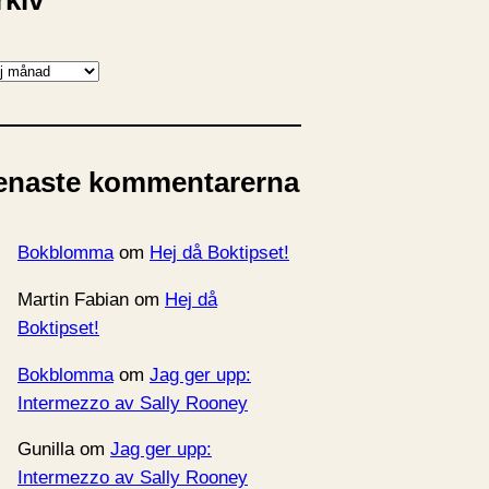
rkiv
enaste kommentarerna
Bokblomma
om
Hej då Boktipset!
Martin Fabian
om
Hej då
Boktipset!
Bokblomma
om
Jag ger upp:
Intermezzo av Sally Rooney
Gunilla
om
Jag ger upp:
Intermezzo av Sally Rooney