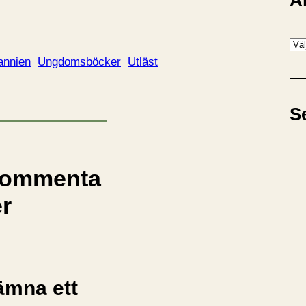
A
A
r
tannien
Ungdomsböcker
Utläst
k
i
S
v
ommenta
er
ämna ett