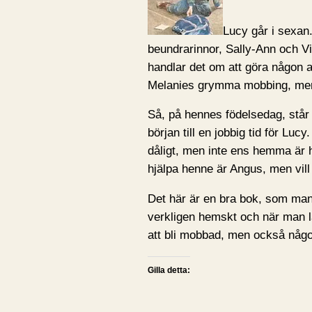
Lucy går i sexan
beundrarinnor, Sally-Ann och Vi
handlar det om att göra någon a
Melanies grymma mobbing, men hi
Så, på hennes födelsedag, står 
början till en jobbig tid för Luc
dåligt, men inte ens hemma är 
hjälpa henne är Angus, men vil
Det här är en bra bok, som man b
verkligen hemskt och när man lä
att bli mobbad, men också någon
Gilla detta: