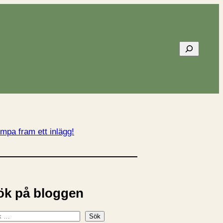
Sök
mpa fram ett inlägg!
ök på bloggen
Sök