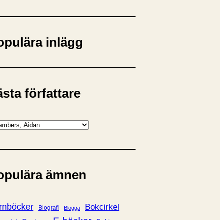
opulära inlägg
sta författare
opulära ämnen
rnböcker
Bokcirkel
Biografi
Blogga