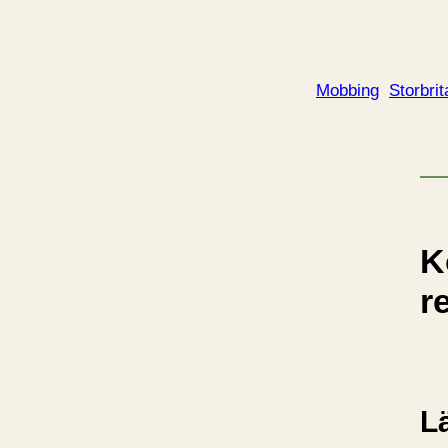
Mobbing
Storbri
K
r
L