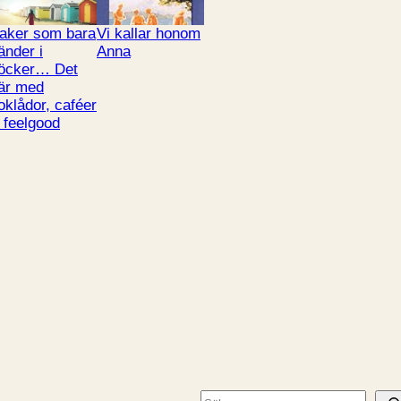
aker som bara
Vi kallar honom
änder i
Anna
öcker… Det
är med
oklådor, caféer
 feelgood
S