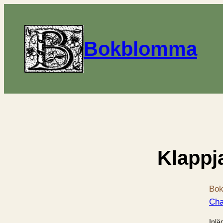
Bokblomma
Klappj
Bok
Cha
Inlä