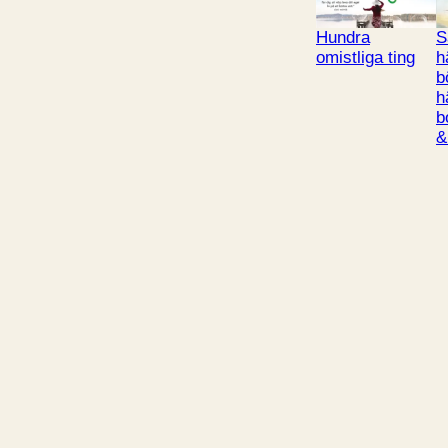
Hundra
S
omistliga ting
h
b
h
b
&