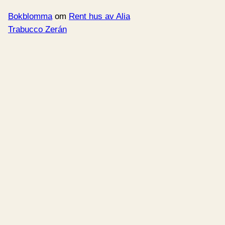
Bokblomma
om
Rent hus av Alia
Trabucco Zerán