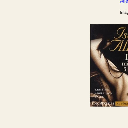
All
Inlä