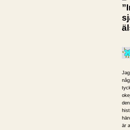
”
sj
ä
Jag
någ
tyc
oke
den
his
hän
är a