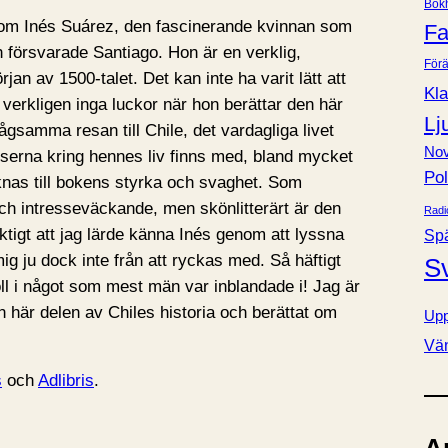
Bok
e
 om Inés Suárez, den fascinerande kvinnan som
Fa
r
 försvarade Santiago. Hon är en verklig,
Förä
jan av 1500-talet. Det kan inte ha varit lätt att
Kla
 verkligen inga luckor när hon berättar den här
Lj
lågsamma resan till Chile, det vardagliga livet
Nov
lserna kring hennes liv finns med, bland mycket
Pol
nas till bokens styrka och svaghet. Som
ch intresseväckande, men skönlitterärt är den
Radi
riktigt att jag lärde känna Inés genom att lyssna
Sp
ig ju dock inte från att ryckas med. Så häftigt
S
oll i något som mest män var inblandade i! Jag är
en här delen av Chiles historia och berättat om
Upp
Vä
s
och
Adlibris
.