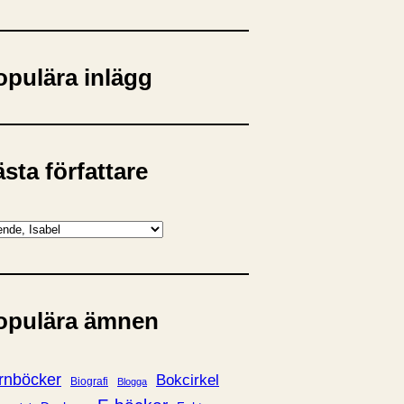
opulära inlägg
sta författare
opulära ämnen
rnböcker
Bokcirkel
Biografi
Blogga