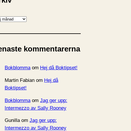
rkiv
enaste kommentarerna
Bokblomma
om
Hej då Boktipset!
Martin Fabian
om
Hej då
Boktipset!
Bokblomma
om
Jag ger upp:
Intermezzo av Sally Rooney
Gunilla
om
Jag ger upp:
Intermezzo av Sally Rooney