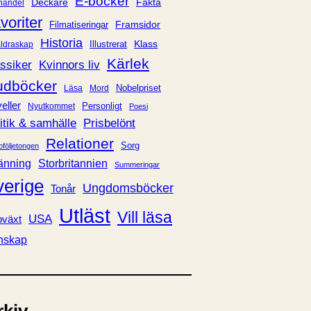
E-böcker
Deckare
Fakta
handel
voriter
Framsidor
Filmatiseringar
Historia
Klass
ldraskap
Illustrerat
Kärlek
ssiker
Kvinnors liv
udböcker
Nobelpriset
Läsa
Mord
eller
Personligt
Nyutkommet
Poesi
itik & samhälle
Prisbelönt
Relationer
Sorg
oföljetongen
änning
Storbritannien
Summeringar
verige
Ungdomsböcker
Tonår
Utläst
Vill läsa
USA
växt
nskap