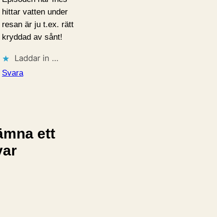
hittar vatten under
resan är ju t.ex. rätt
kryddad av sånt!
Laddar in …
Svara
ämna ett
var