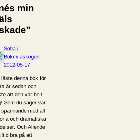
Inés min
äls
lskade”
Sofia i
Bokmilaskogen
2012-05-17
 läste denna bok för
ra år sedan och
kte att den var helt
j! Som du säger var
 spännande med all
toria och dramatiska
delser. Och Allende
lltid bra på att