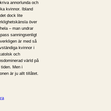
kriva annorlunda och
rka kvinnor. Ibland
 det dock lite
rklighetskänsla över
 hela – man undrar
 pass sanningsenligt
 verkligen är med så
lvständiga kvinnor i
katolsk och
sdominerad värld på
 tiden. Men i
ionen är ju allt tillåtet.
ra