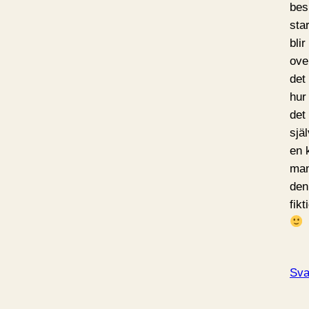
bes
sta
blir
ove
det
hur
det
sjä
en 
man
den
fikt
Sva