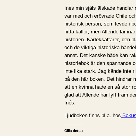
Inés min själs älskade handlar
var med och erövrade Chile och
historisk person, som levde i bör
hitta källor, men Allende lämnar
historien. Kärleksaffärer, den p
och de viktiga historiska hände
annat. Det kanske både kan räk
historiebok är den spännande o
inte lika stark. Jag kände inte 
på den här boken. Det hindrar m
att en kvinna hade en så stor r
glad att Allende har lyft fram d
Inés.
Ljudboken finns bl.a. hos
Boku
Gilla detta: