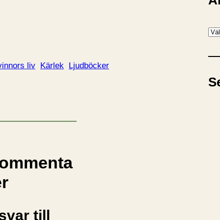
A
A
r
k
innors liv
Kärlek
Ljudböcker
i
S
v
ommenta
er
svar till