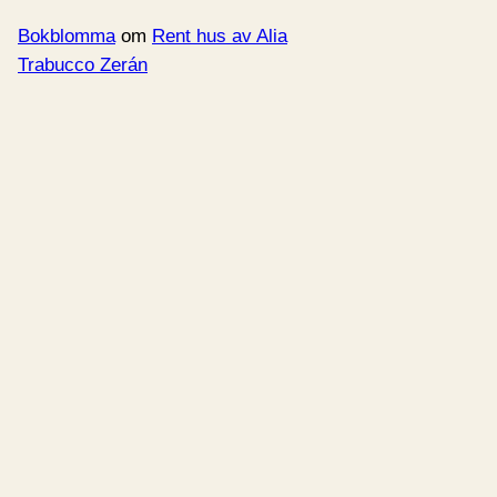
Bokblomma
om
Rent hus av Alia
Trabucco Zerán