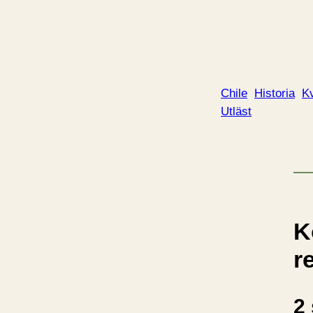
Chile
Historia
Kv
Utläst
K
r
2 