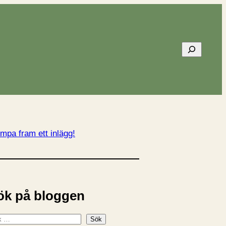
Sök
mpa fram ett inlägg!
ök på bloggen
Sök