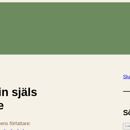
Slu
n själs
e
S
ens författare:
S