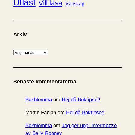
Utläst
Vill läsa
Vänskap
Arkiv
A
r
k
i
Senaste kommentarerna
v
Bokblomma
om
Hej då Boktipset!
Martin Fabian
om
Hej då Boktipset!
Bokblomma
om
Jag ger upp: Intermezzo
av Sally Rooney