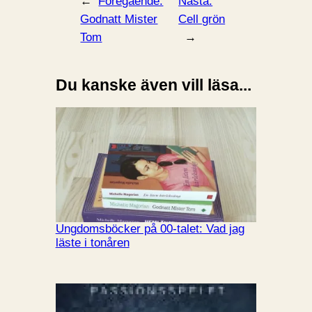
←
Föregående:
Nästa:
Godnatt Mister
Cell grön
Tom
→
Du kanske även vill läsa...
Ungdomsböcker på 00-talet: Vad jag
läste i tonåren