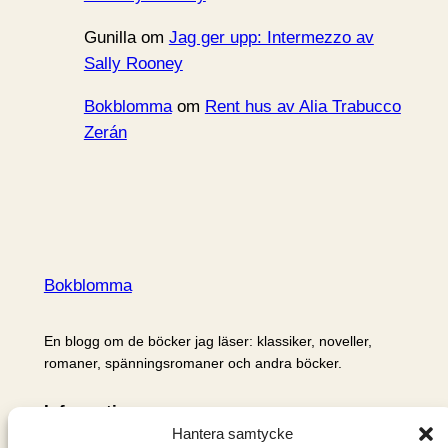
Gunilla
om
Jag ger upp: Intermezzo av
Sally Rooney
Bokblomma
om
Rent hus av Alia Trabucco
Zerán
Bokblomma
En blogg om de böcker jag läser: klassiker, noveller,
romaner, spänningsromaner och andra böcker.
Information
Hantera samtycke
Cookie- och integritetspolicy