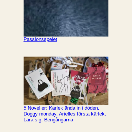
Passionsspelet
5 Noveller: Kärlek ända in i döden,
Doggy monday, Arielles första kärlek,
Lära sig, Bengångarna