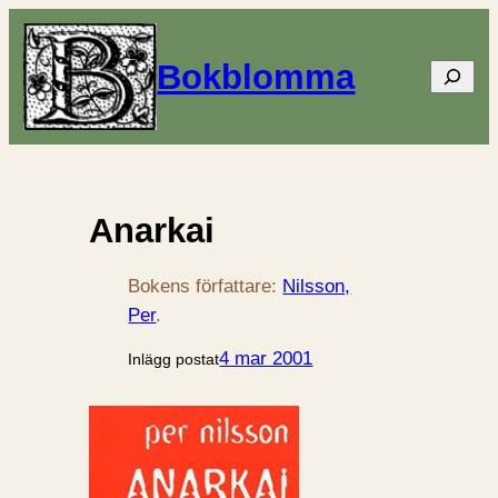
Bokblomma
Sök
Anarkai
Bokens författare:
Nilsson,
Per
.
4 mar 2001
Inlägg postat