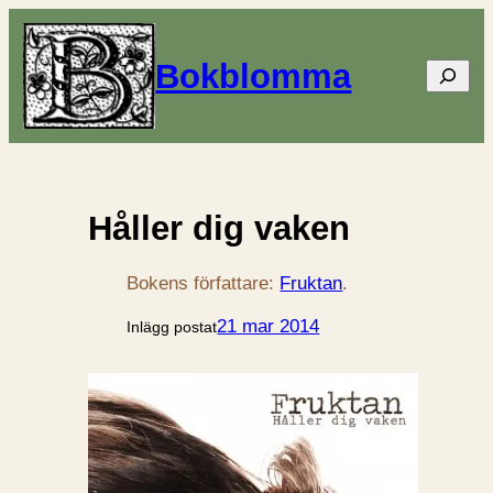
Bokblomma
Sök
Håller dig vaken
Bokens författare:
Fruktan
.
21 mar 2014
Inlägg postat