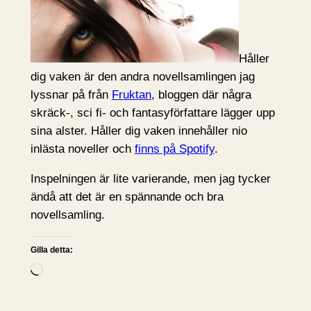
Håller
dig vaken är den andra novellsamlingen jag
lyssnar på från
Fruktan
, bloggen där några
skräck-, sci fi- och fantasyförfattare lägger upp
sina alster. Håller dig vaken innehåller nio
inlästa noveller och
finns på Spotify
.
Inspelningen är lite varierande, men jag tycker
ändå att det är en spännande och bra
novellsamling.
Gilla detta:
L
a
d