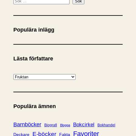
S
Sök
ö
k
Populära inlägg
Lästa författare
K
a
t
e
Populära ämnen
g
o
r
Barnböcker
Bokcirkel
Biografi
Bokhandel
Blogga
i
Favoriter
E-böcker
Deckare
Fakta