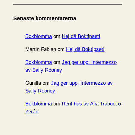
k
i
Senaste kommentarerna
v
Bokblomma
om
Hej då Boktipset!
Martin Fabian
om
Hej då Boktipset!
Bokblomma
om
Jag ger upp: Intermezzo
av Sally Rooney
Gunilla
om
Jag ger upp: Intermezzo av
Sally Rooney
Bokblomma
om
Rent hus av Alia Trabucco
Zerán