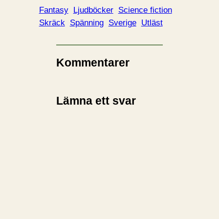
d
Fantasy
Ljudböcker
Science fiction
a
Skräck
Spänning
Sverige
Utläst
r
i
n
Kommentarer
…
Lämna ett svar