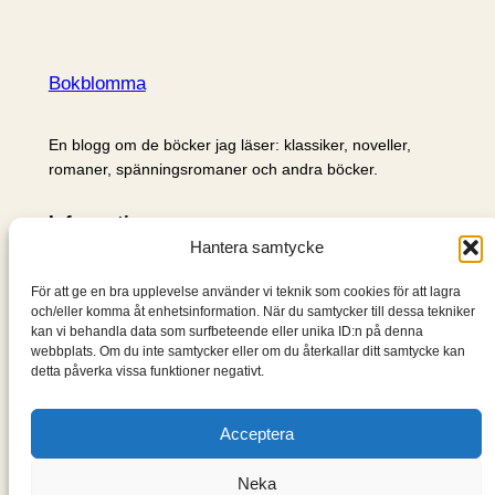
Bokblomma
En blogg om de böcker jag läser: klassiker, noveller,
romaner, spänningsromaner och andra böcker.
Information
Hantera samtycke
Cookie- och integritetspolicy
Om mig & om bloggen
För att ge en bra upplevelse använder vi teknik som cookies för att lagra
S
och/eller komma åt enhetsinformation. När du samtycker till dessa tekniker
kan vi behandla data som surfbeteende eller unika ID:n på denna
ö
webbplats. Om du inte samtycker eller om du återkallar ditt samtycke kan
k
detta påverka vissa funktioner negativt.
Acceptera
Neka