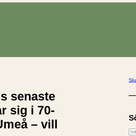
Slu
is senaste
r sig i 70-
S
Umeå – vill
S