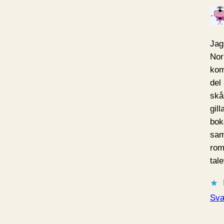
Jag 
Nor
kom
del 
skå
gil
bok
sam
rom
tal
Sva