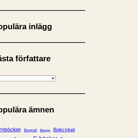
opulära inlägg
sta författare
opulära ämnen
rnböcker
Bokcirkel
Biografi
Blogga