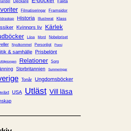
E-böcker
Deckare
Fakta
handel
voriter
Framsidor
Filmatiseringar
Historia
Klass
ldraskap
Illustrerat
Kärlek
ssiker
Kvinnors liv
udböcker
Nobelpriset
Läsa
Mord
eller
Personligt
Nyutkommet
Poesi
itik & samhälle
Prisbelönt
Relationer
Sorg
oföljetongen
änning
Storbritannien
Summeringar
verige
Ungdomsböcker
Tonår
Utläst
Vill läsa
USA
växt
nskap