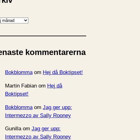
rkiv
enaste kommentarerna
Bokblomma
om
Hej då Boktipset!
Martin Fabian
om
Hej då
Boktipset!
Bokblomma
om
Jag ger upp:
Intermezzo av Sally Rooney
Gunilla
om
Jag ger upp:
Intermezzo av Sally Rooney