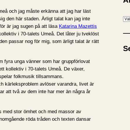
A
Umeå och jag måste erkänna att jag har läst
A
ig den här staden. Ärligt talat kan jag inte
r
ör är jag sugen på att läsa
Katarina Mazettis
k
ollektiv i 70-talets Umeå. Det låter ju tveklöst
i
den passar nog för mig, som ärligt talat är rätt
S
v
m fyra unga vänner som har gruppförlovat
ett kollektiv i 70-talets Umeå. De växer,
h spelar folkmusik tillsammans.
h kärleksproblem avlöser varandra, livet är
ar att två av dem inte har mer än några år
s med stor ömhet och med massor av
nomgående röda tråden och texten dansar