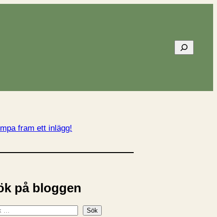
Sök
mpa fram ett inlägg!
ök på bloggen
Sök