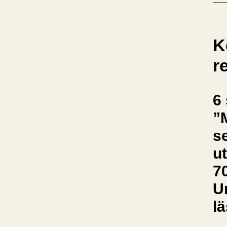
K
r
6 
”
s
ut
70
U
lä