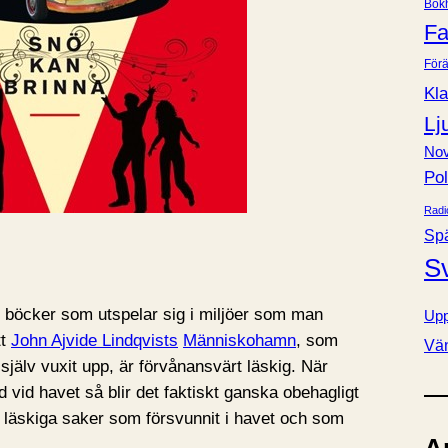
Bok
e
Fa
r
Förä
Kla
Lj
Nov
Pol
Radi
Sp
S
d böcker som utspelar sig i miljöer som man
Upp
tt
John Ajvide Lindqvists
Människohamn
, som
Vä
 själv vuxit upp, är förvånansvärt läskig. När
d vid havet så blir det faktiskt ganska obehagligt
 läskiga saker som försvunnit i havet och som