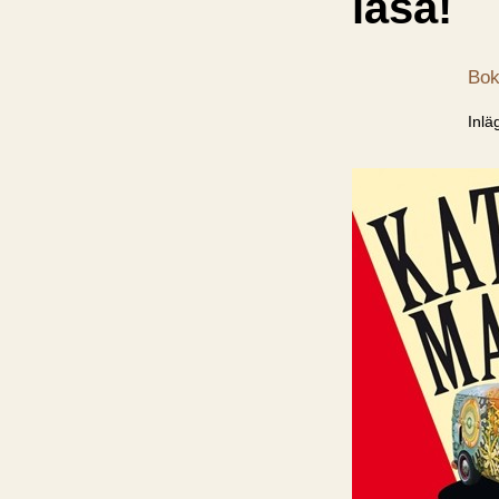
läsa!
Bok
Inlä