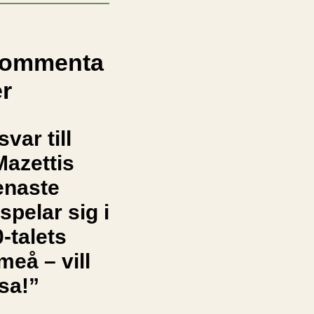
ommenta
er
svar till
Mazettis
enaste
spelar sig i
-talets
meå – vill
sa!”