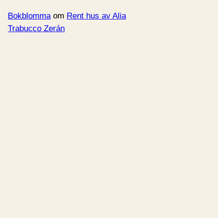
Bokblomma
om
Rent hus av Alia
Trabucco Zerán