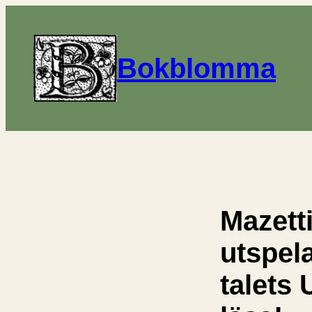
Bokblomma
Mazett
utspela
talets 