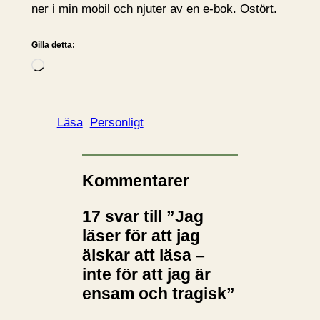
ner i min mobil och njuter av en e-bok. Ostört.
Gilla detta:
L
a
d
d
Läsa
Personligt
a
r
i
Kommentarer
n
17 svar till ”Jag
…
läser för att jag
älskar att läsa –
inte för att jag är
ensam och tragisk”