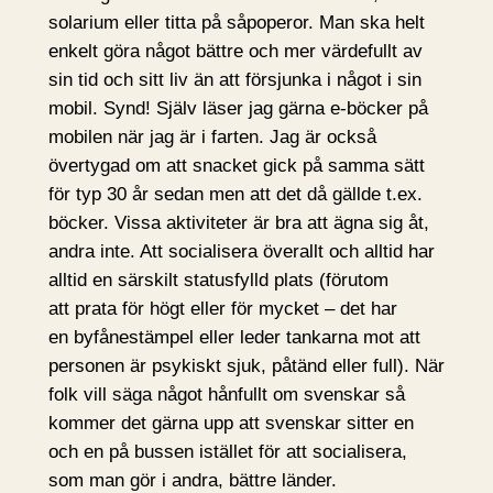
solarium eller titta på såpoperor. Man ska helt
enkelt göra något bättre och mer värdefullt av
sin tid och sitt liv än att försjunka i något i sin
mobil. Synd! Själv läser jag gärna e-böcker på
mobilen när jag är i farten. Jag är också
övertygad om att snacket gick på samma sätt
för typ 30 år sedan men att det då gällde t.ex.
böcker. Vissa aktiviteter är bra att ägna sig åt,
andra inte. Att socialisera överallt och alltid har
alltid en särskilt statusfylld plats (förutom
att prata för högt eller för mycket – det har
en byfånestämpel eller leder tankarna mot att
personen är psykiskt sjuk, påtänd eller full). När
folk vill säga något hånfullt om svenskar så
kommer det gärna upp att svenskar sitter en
och en på bussen istället för att socialisera,
som man gör i andra, bättre länder.