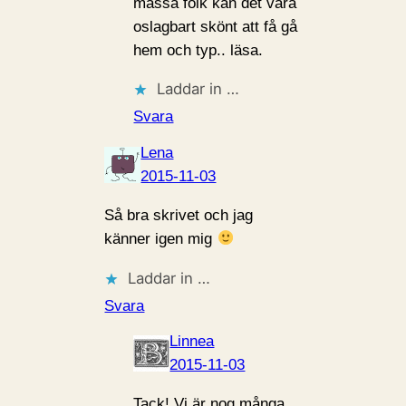
massa folk kan det vara
oslagbart skönt att få gå
hem och typ.. läsa.
Laddar in …
Svara
Lena
2015-11-03
Så bra skrivet och jag
känner igen mig
Laddar in …
Svara
Linnea
2015-11-03
Tack! Vi är nog många