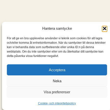
Hantera samtycke
För att ge en bra upplevelse använder vi teknik som cookies för att lagra
och/eller komma åt enhetsinformation. När du samtycker till dessa tekniker
kan vi behandla data som surfbeteende eller unika ID:n på denna
webbplats. Om du inte samtycker eller om du återkallar ditt samtycke kan
detta påverka vissa funktioner negativt.
Acceptera
Neka
Visa preferenser
Cookie- och integritetspolicy
←
Nästa:
Fyren