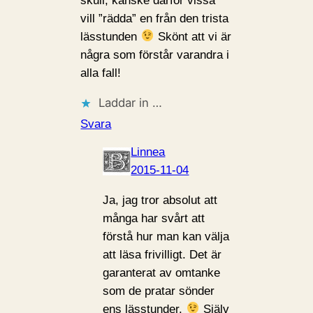
skull, kanske därför vissa
vill ”rädda” en från den trista
lässtunden
Skönt att vi är
några som förstår varandra i
alla fall!
Laddar in …
Svara
Linnea
2015-11-04
Ja, jag tror absolut att
många har svårt att
förstå hur man kan välja
att läsa frivilligt. Det är
garanterat av omtanke
som de pratar sönder
ens lässtunder.
Själv