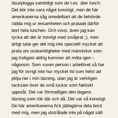
läsa/plugga samtidigt som de t.ex. äter lunch.
Det bör inte vara något konstigt, men de här
amerikanerna såg omedelbart att de behövde
rädda mig ur ensamheten och pratade därför
bort hela lunchen. Och visst, även jag kan
tycka att det är trevligt med småprat ;), men
ärligt talat ger det mig inte speciellt mycket att
prata om oväsentligheter med människor som
jag troligast aldrig kommer att möta igen –
någonsin. Som vuxen person i arbetlivet så har
jag för övrigt inte hur mycket tid som helst att
plöja ner i min läsning, utan jag är verkligen
tacksam över de små luckor som faktiskt
uppstår. Det var förmodligen den dagens
läsning som rök där och då. Det var så konstigt.
De här amerikanerna fick jättegärna dela bord
med mig, men jag utstrålade inte på något sätt