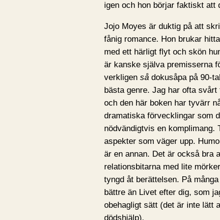
igen och hon börjar faktiskt att d
Jojo Moyes är duktig på att sk
fånig romance. Hon brukar hitta
med ett härligt flyt och skön hu
är kanske själva premisserna fö
verkligen
så
dokusåpa på 90-tal
bästa genre. Jag har ofta svårt 
och den här boken har tyvärr någ
dramatiska förvecklingar som dr
nödvändigtvis en komplimang. Tr
aspekter som väger upp. Humorn
är en annan. Det är också bra a
relationsbitarna med lite mörke
tyngd åt berättelsen. På många 
bättre än Livet efter dig, som ja
obehagligt sätt (det är inte lätt
dödshjälp).