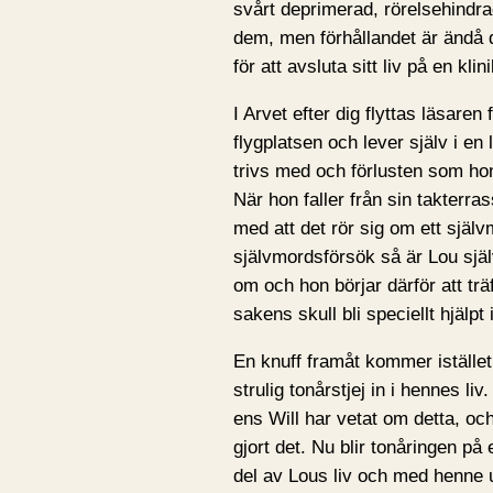
svårt deprimerad, rörelsehindr
dem, men förhållandet är ändå 
för att avsluta sitt liv på en klin
I Arvet efter dig flyttas läsaren
flygplatsen och lever själv i e
trivs med och förlusten som hon
När hon faller från sin takterr
med att det rör sig om ett självm
självmordsförsök så är Lou själv
om och hon börjar därför att tr
sakens skull bli speciellt hjälpt
En knuff framåt kommer istället
strulig tonårstjej in i hennes liv
ens Will har vetat om detta, oc
gjort det. Nu blir tonåringen på 
del av Lous liv och med henne u