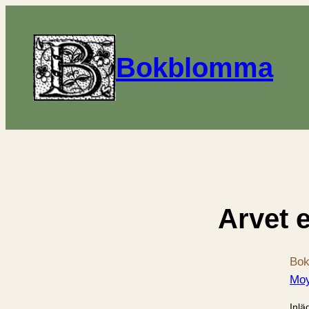
Bokblomma
Arvet e
Bok
Moy
Inlä