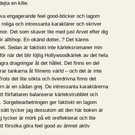
ejta en kille.
riva engagerande feel good-böcker och lagom
 roliga och intressanta karaktärer och skriver
mor. Det som skaver lite med just Arvet efter dig
r alltihop. En okänd dotter..? Det känns
et. Sedan är faktiskt inte kärleksromaner min
för när det blir löjlig Hollywoodkärlek av det hela
ra dragningar åt det hållet. Det finns en del
ar tankarna åt filmens värld – och det är inte
ots det lite sökta och överdrivna finns det
 är en sådan grej. De intressanta karaktärerna
tt författaren balanserar kärlekstrubblet och
r. Sorgebearbetningen ger faktiskt en lagom
sätt tycker jag dessutom att den här boken är
g tycker är mörk på ett oreflekterat och lite
 att försöka göra feel good av ämnet aktiv