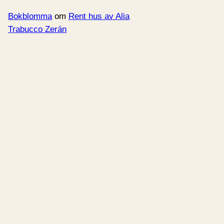
Bokblomma
om
Rent hus av Alia
Trabucco Zerán