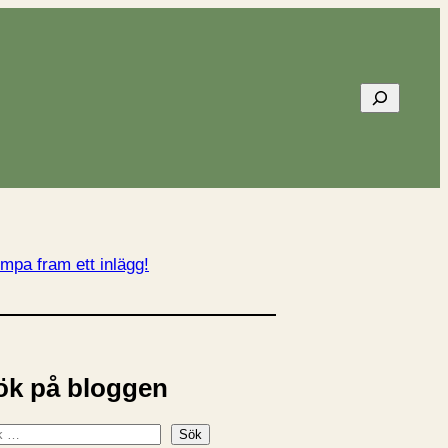
Sök
mpa fram ett inlägg!
ök på bloggen
Sök