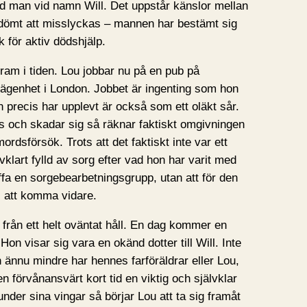
ad man vid namn Will. Det uppstår känslor mellan
dömt att misslyckas – mannen har bestämt sig
ik för aktiv dödshjälp.
 fram i tiden. Lou jobbar nu på en pub på
n lägenhet i London. Jobbet är ingenting som hon
 precis har upplevt är också som ett oläkt sår.
ass och skadar sig så räknar faktiskt omgivningen
ordsförsök. Trots att det faktiskt inte var ett
klart fylld av sorg efter vad hon har varit med
äffa en sorgebearbetningsgrupp, utan att för den
 i att komma vidare.
 från ett helt oväntat håll. En dag kommer en
. Hon visar sig vara en okänd dotter till Will. Inte
h ännu mindre har hennes farföräldrar eller Lou,
en förvånansvärt kort tid en viktig och självklar
nder sina vingar så börjar Lou att ta sig framåt