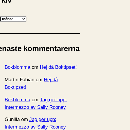
rkiv
enaste kommentarerna
Bokblomma
om
Hej då Boktipset!
Martin Fabian
om
Hej då
Boktipset!
Bokblomma
om
Jag ger upp:
Intermezzo av Sally Rooney
Gunilla
om
Jag ger upp:
Intermezzo av Sally Rooney