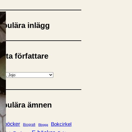
opulära inlägg
sta författare
opulära ämnen
rnböcker
Bokcirkel
Biografi
Blogga