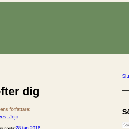
Slu
fter dig
ens författare:
S
es, Jojo
.
S
28 jan 2016
gg postat