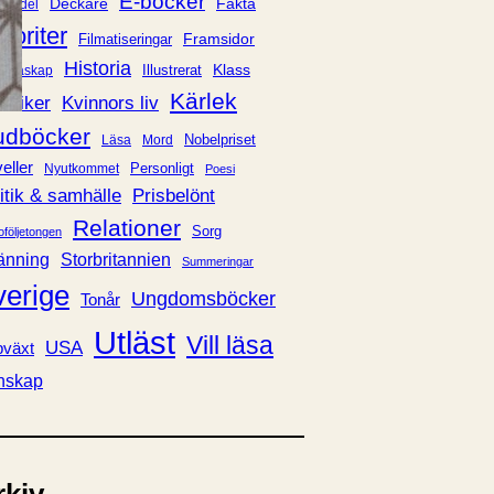
E-böcker
Deckare
Fakta
handel
voriter
Framsidor
Filmatiseringar
Historia
Klass
ldraskap
Illustrerat
Kärlek
ssiker
Kvinnors liv
udböcker
Nobelpriset
Läsa
Mord
eller
Personligt
Nyutkommet
Poesi
itik & samhälle
Prisbelönt
Relationer
Sorg
oföljetongen
änning
Storbritannien
Summeringar
verige
Ungdomsböcker
Tonår
Utläst
Vill läsa
USA
växt
nskap