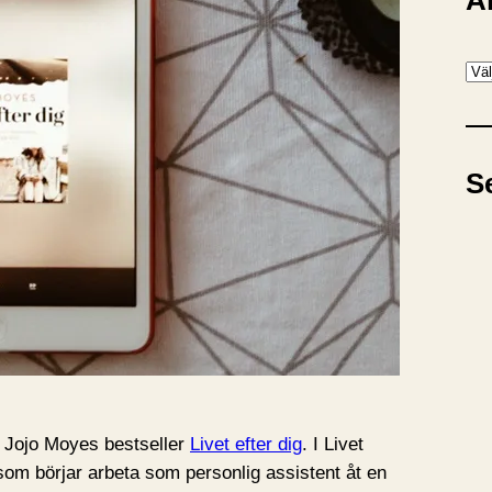
A
A
r
k
i
S
v
ill Jojo Moyes bestseller
Livet efter dig
. I Livet
, som börjar arbeta som personlig assistent åt en