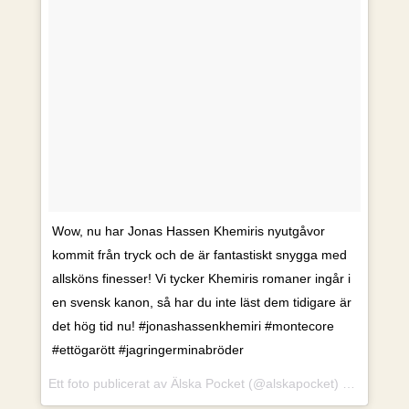
Wow, nu har Jonas Hassen Khemiris nyutgåvor
kommit från tryck och de är fantastiskt snygga med
allsköns finesser! Vi tycker Khemiris romaner ingår i
en svensk kanon, så har du inte läst dem tidigare är
det hög tid nu! #jonashassenkhemiri #montecore
#ettögarött #jagringerminabröder
Ett foto publicerat av Älska Pocket (@alskapocket)
Jan 4, 2017