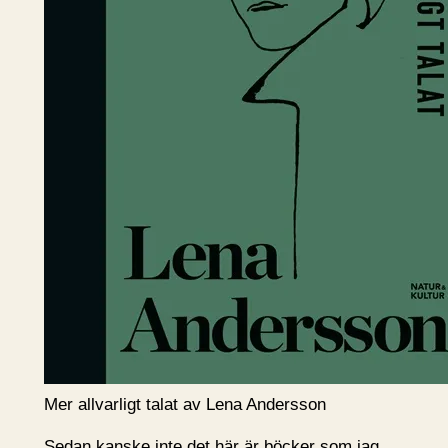
Mer allvarligt talat av Lena Andersson
Sedan kanske inte det här är böcker som jag