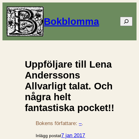
Bokblomma
Sök
Uppföljare till Lena
Anderssons
Allvarligt talat. Och
några helt
fantastiska pocket!!
Bokens författare:
–
.
7 jan 2017
Inlägg postat