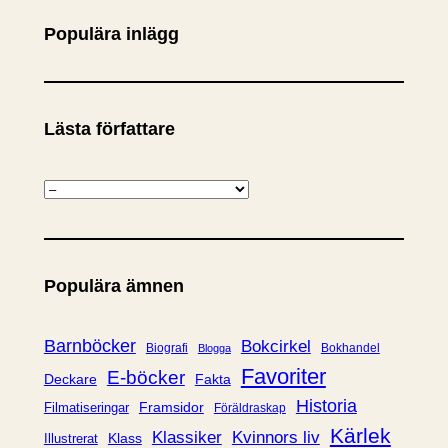
Populära inlägg
Lästa författare
K
a
t
e
Populära ämnen
g
o
r
Barnböcker
Bokcirkel
Biografi
Bokhandel
Blogga
i
Favoriter
E-böcker
Deckare
Fakta
e
Historia
Framsidor
Filmatiseringar
Föräldraskap
r
Kärlek
Klassiker
Kvinnors liv
Klass
Illustrerat