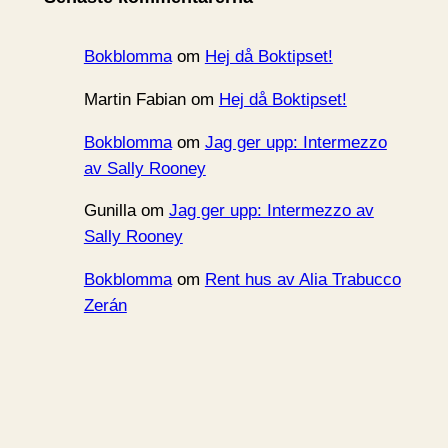
v
Bokblomma
om
Hej då Boktipset!
Martin Fabian
om
Hej då Boktipset!
Bokblomma
om
Jag ger upp: Intermezzo
av Sally Rooney
Gunilla
om
Jag ger upp: Intermezzo av
Sally Rooney
Bokblomma
om
Rent hus av Alia Trabucco
Zerán