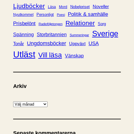
Ljudböcker
Noveller
Nobelpriset
Läsa
Mord
Politik & samhälle
Personligt
Nyutkommet
Poesi
Relationer
Prisbelönt
Sorg
Radioföljetongen
Sverige
Spänning
Storbritannien
Summeringar
Ungdomsböcker
USA
Uppväxt
Tonår
Utläst
Vill läsa
Vänskap
Arkiv
A
r
k
i
Senaste kommentarerna