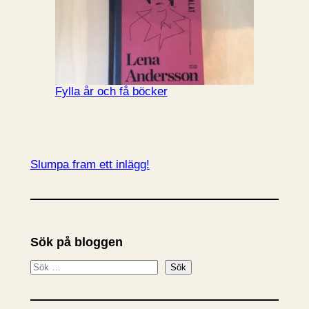
Fylla år och få böcker
Slumpa fram ett inlägg!
Sök på bloggen
S
Sök
ö
k