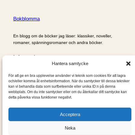
Bokblomma
En blogg om de böcker jag läser: klassiker, noveller,
romaner, spänningsromaner och andra böcker.
Information
Hantera samtycke
Cookie- och integritetspolicy
Om mig & om bloggen
För att ge en bra upplevelse använder vi teknik som cookies för att lagra
S
och/eller komma åt enhetsinformation. När du samtycker till dessa tekniker
kan vi behandla data som surfbeteende eller unika ID:n på denna
ö
webbplats. Om du inte samtycker eller om du återkallar ditt samtycke kan
k
detta påverka vissa funktioner negativt.
Acceptera
Neka