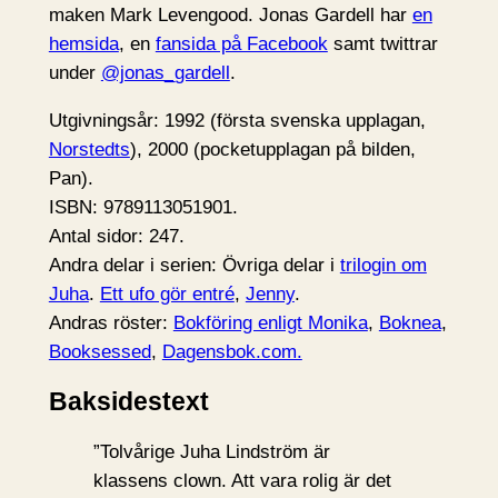
maken Mark Levengood. Jonas Gardell har
en
hemsida
, en
fansida på Facebook
samt twittrar
under
@jonas_gardell
.
Utgivningsår: 1992 (första svenska upplagan,
Norstedts
), 2000 (pocketupplagan på bilden,
Pan).
ISBN: 9789113051901.
Antal sidor: 247.
Andra delar i serien: Övriga delar i
trilogin om
Juha
.
Ett ufo gör entré
,
Jenny
.
Andras röster:
Bokföring enligt Monika
,
Boknea
,
Booksessed
,
Dagensbok.com.
Baksidestext
”Tolvårige Juha Lindström är
klassens clown. Att vara rolig är det