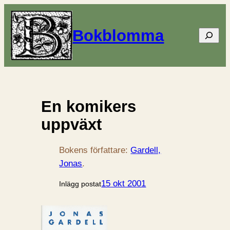
Bokblomma
Sök
En komikers
uppväxt
Bokens författare:
Gardell,
Jonas
.
15 okt 2001
Inlägg postat