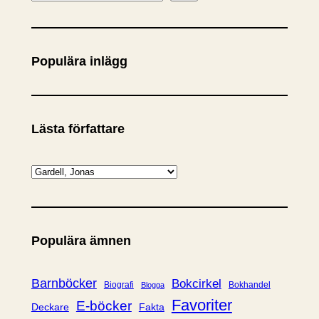
ö
k
Populära inlägg
Lästa författare
K
a
t
e
Populära ämnen
g
o
r
Barnböcker
Bokcirkel
Biografi
Bokhandel
Blogga
i
Favoriter
E-böcker
Deckare
Fakta
e