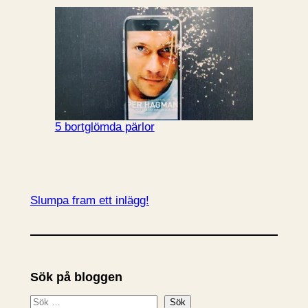
5 bortglömda pärlor
Slumpa fram ett inlägg!
Sök på bloggen
S
Sök