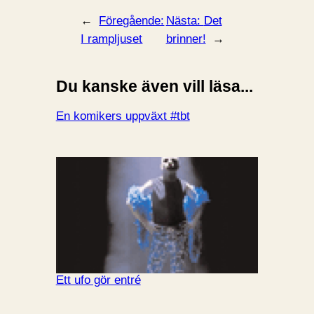
←
Föregående:
Nästa:
Det
I rampljuset
brinner!
→
Du kanske även vill läsa...
En komikers uppväxt #tbt
Ett ufo gör entré