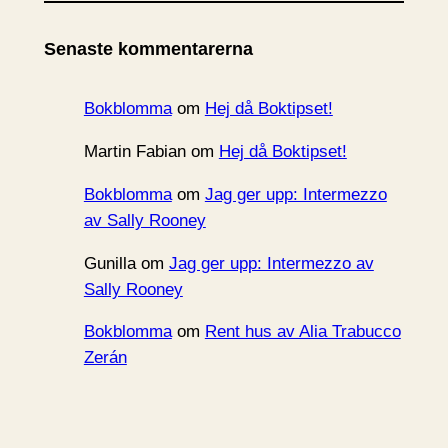
k
i
Senaste kommentarerna
v
Bokblomma
om
Hej då Boktipset!
Martin Fabian
om
Hej då Boktipset!
Bokblomma
om
Jag ger upp: Intermezzo
av Sally Rooney
Gunilla
om
Jag ger upp: Intermezzo av
Sally Rooney
Bokblomma
om
Rent hus av Alia Trabucco
Zerán