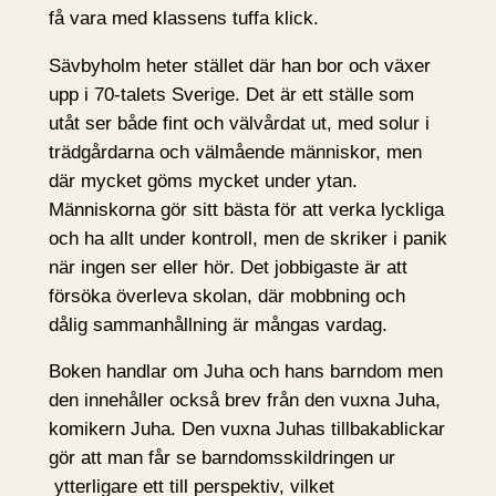
få vara med klassens tuffa klick.
Sävbyholm heter stället där han bor och växer
upp i 70-talets Sverige. Det är ett ställe som
utåt ser både fint och välvårdat ut, med solur i
trädgårdarna och välmående människor, men
där mycket göms mycket under ytan.
Människorna gör sitt bästa för att verka lyckliga
och ha allt under kontroll, men de skriker i panik
när ingen ser eller hör. Det jobbigaste är att
försöka överleva skolan, där mobbning och
dålig sammanhållning är mångas vardag.
Boken handlar om Juha och hans barndom men
den innehåller också brev från den vuxna Juha,
komikern Juha. Den vuxna Juhas tillbakablickar
gör att man får se barndomsskildringen ur
ytterligare ett till perspektiv, vilket