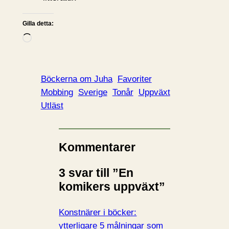
Gilla detta:
L
a
d
d
Böckerna om Juha
Favoriter
a
Mobbing
Sverige
Tonår
Uppväxt
r
Utläst
i
n
…
Kommentarer
3 svar till ”En
komikers uppväxt”
Konstnärer i böcker:
ytterligare 5 målningar som