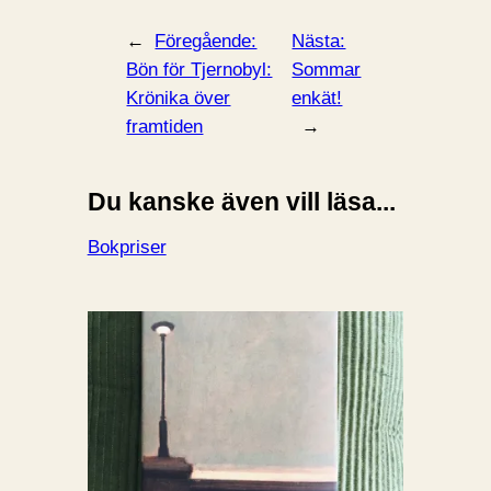
←
Föregående:
Nästa:
Bön för Tjernobyl:
Sommar
Krönika över
enkät!
framtiden
→
Du kanske även vill läsa...
Bokpriser