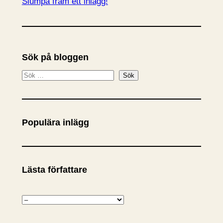
Slumpa fram ett inlägg!
Sök på bloggen
S
Sök
ö
k
Populära inlägg
Lästa författare
K
a