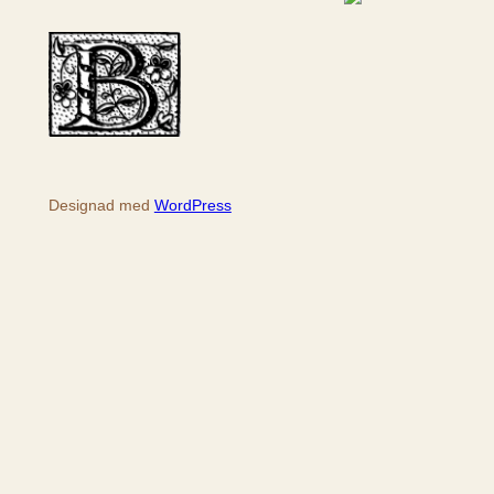
ö
k
Designad med
WordPress