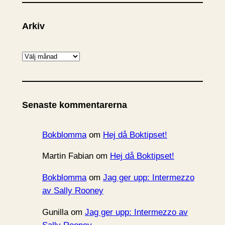
Arkiv
A
r
k
i
Senaste kommentarerna
v
Bokblomma
om
Hej då Boktipset!
Martin Fabian
om
Hej då Boktipset!
Bokblomma
om
Jag ger upp: Intermezzo
av Sally Rooney
Gunilla
om
Jag ger upp: Intermezzo av