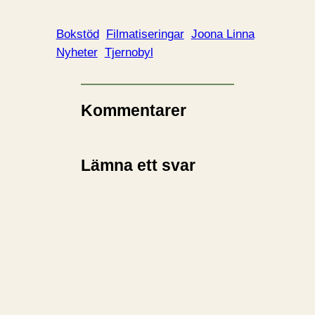
d
d
Bokstöd
Filmatiseringar
Joona Linna
a
Nyheter
Tjernobyl
r
i
n
Kommentarer
…
Lämna ett svar