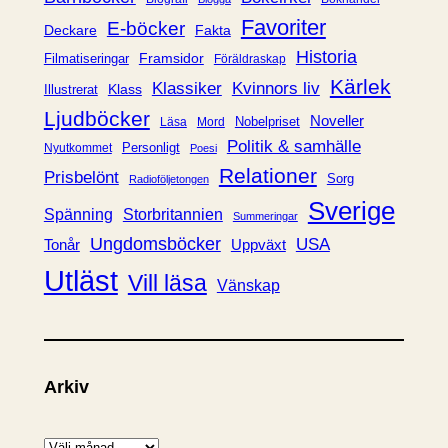
i
Favoriter
E-böcker
Deckare
Fakta
e
Historia
Framsidor
Filmatiseringar
Föräldraskap
r
Kärlek
Klassiker
Kvinnors liv
Klass
Illustrerat
Ljudböcker
Noveller
Nobelpriset
Läsa
Mord
Politik & samhälle
Personligt
Nyutkommet
Poesi
Relationer
Prisbelönt
Sorg
Radioföljetongen
Sverige
Spänning
Storbritannien
Summeringar
Ungdomsböcker
USA
Uppväxt
Tonår
Utläst
Vill läsa
Vänskap
Arkiv
A