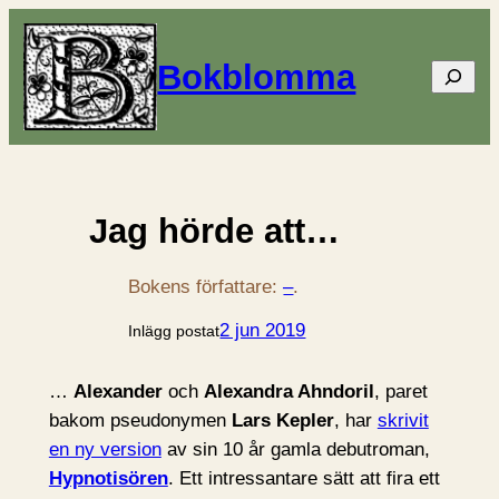
Bokblomma
Sök
Jag hörde att…
Bokens författare:
–
.
2 jun 2019
Inlägg postat
…
Alexander
och
Alexandra Ahndoril
, paret
bakom pseudonymen
Lars Kepler
, har
skrivit
en ny version
av sin 10 år gamla debutroman,
Hypnotisören
. Ett intressantare sätt att fira ett