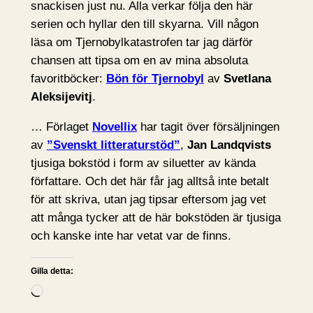
snackisen just nu. Alla verkar följa den här
serien och hyllar den till skyarna. Vill någon
läsa om Tjernobylkatastrofen tar jag därför
chansen att tipsa om en av mina absoluta
favoritböcker:
Bön för Tjernobyl
av
Svetlana
Aleksijevitj
.
… Förlaget
Novellix
har tagit över försäljningen
av
”Svenskt litteraturstöd”
,
Jan Landqvists
tjusiga bokstöd i form av siluetter av kända
författare. Och det här får jag alltså inte betalt
för att skriva, utan jag tipsar eftersom jag vet
att många tycker att de här bokstöden är tjusiga
och kanske inte har vetat var de finns.
Gilla detta:
L
a