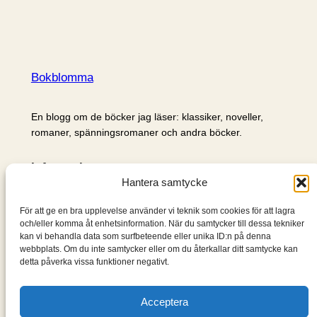
Bokblomma
En blogg om de böcker jag läser: klassiker, noveller,
romaner, spänningsromaner och andra böcker.
Information
Hantera samtycke
Cookie- och integritetspolicy
Om mig & om bloggen
För att ge en bra upplevelse använder vi teknik som cookies för att lagra
S
och/eller komma åt enhetsinformation. När du samtycker till dessa tekniker
kan vi behandla data som surfbeteende eller unika ID:n på denna
ö
webbplats. Om du inte samtycker eller om du återkallar ditt samtycke kan
k
detta påverka vissa funktioner negativt.
Acceptera