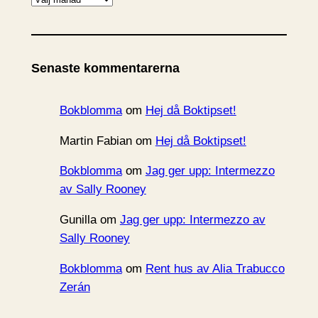
r
k
i
Senaste kommentarerna
v
Bokblomma
om
Hej då Boktipset!
Martin Fabian
om
Hej då Boktipset!
Bokblomma
om
Jag ger upp: Intermezzo
av Sally Rooney
Gunilla
om
Jag ger upp: Intermezzo av
Sally Rooney
Bokblomma
om
Rent hus av Alia Trabucco
Zerán