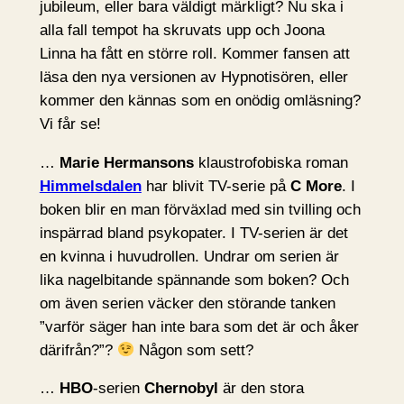
jubileum, eller bara väldigt märkligt? Nu ska i
alla fall tempot ha skruvats upp och Joona
Linna ha fått en större roll. Kommer fansen att
läsa den nya versionen av Hypnotisören, eller
kommer den kännas som en onödig omläsning?
Vi får se!
…
Marie Hermansons
klaustrofobiska roman
Himmelsdalen
har blivit TV-serie på
C More
. I
boken blir en man förväxlad med sin tvilling och
inspärrad bland psykopater. I TV-serien är det
en kvinna i huvudrollen. Undrar om serien är
lika nagelbitande spännande som boken? Och
om även serien väcker den störande tanken
”varför säger han inte bara som det är och åker
därifrån?”?
Någon som sett?
…
HBO
-serien
Chernobyl
är den stora