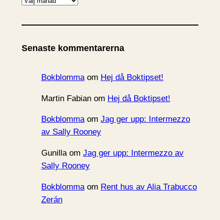
r
k
i
Senaste kommentarerna
v
Bokblomma
om
Hej då Boktipset!
Martin Fabian
om
Hej då Boktipset!
Bokblomma
om
Jag ger upp: Intermezzo
av Sally Rooney
Gunilla
om
Jag ger upp: Intermezzo av
Sally Rooney
Bokblomma
om
Rent hus av Alia Trabucco
Zerán