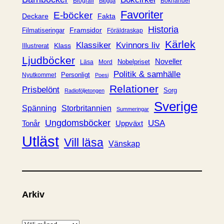
Biografi
Bokhandel
Blogga
i
Favoriter
E-böcker
Deckare
Fakta
e
Historia
Framsidor
Filmatiseringar
Föräldraskap
r
Kärlek
Klassiker
Kvinnors liv
Klass
Illustrerat
Ljudböcker
Noveller
Nobelpriset
Läsa
Mord
Politik & samhälle
Personligt
Nyutkommet
Poesi
Relationer
Prisbelönt
Sorg
Radioföljetongen
Sverige
Spänning
Storbritannien
Summeringar
Ungdomsböcker
USA
Uppväxt
Tonår
Utläst
Vill läsa
Vänskap
Arkiv
A