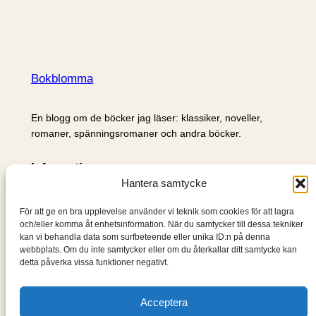
Bokblomma
En blogg om de böcker jag läser: klassiker, noveller,
romaner, spänningsromaner och andra böcker.
Information
Hantera samtycke
Cookie- och integritetspolicy
Om mig & om bloggen
För att ge en bra upplevelse använder vi teknik som cookies för att lagra
S
och/eller komma åt enhetsinformation. När du samtycker till dessa tekniker
kan vi behandla data som surfbeteende eller unika ID:n på denna
ö
webbplats. Om du inte samtycker eller om du återkallar ditt samtycke kan
k
detta påverka vissa funktioner negativt.
Acceptera