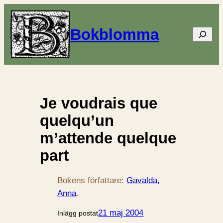
Bokblomma
Sök
Je voudrais que
quelqu’un
m’attende quelque
part
Bokens författare:
Gavalda,
Anna
.
21 maj 2004
Inlägg postat