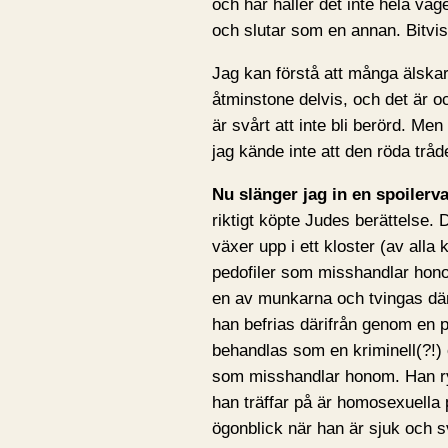
och här håller det inte hela vä
och slutar som en annan. Bitvis 
Jag kan förstå att många älska
åtminstone delvis, och det är o
är svårt att inte bli berörd. Me
jag kände inte att den röda tråde
Nu slänger jag in en spoilerv
riktigt köpte Judes berättelse. 
växer upp i ett kloster (av alla 
pedofiler som misshandlar hon
en av munkarna och tvingas däref
han befrias därifrån genom en 
behandlas som en kriminell(?!)
som misshandlar honom. Han rymm
han träffar på är homosexuella p
ögonblick när han är sjuk och 