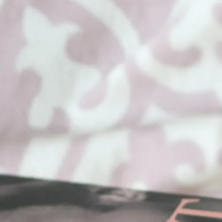
E-böcker
Deckare
Fakta
handel
voriter
Framsidor
Filmatiseringar
Historia
Klass
ldraskap
Illustrerat
Kärlek
ssiker
Kvinnors liv
udböcker
Nobelpriset
Läsa
Mord
eller
Personligt
Nyutkommet
Poesi
itik & samhälle
Prisbelönt
Relationer
Sorg
oföljetongen
änning
Storbritannien
Summeringar
verige
Ungdomsböcker
Tonår
Utläst
Vill läsa
USA
växt
nskap