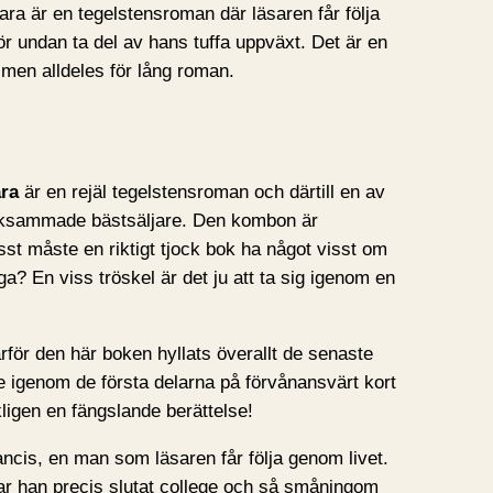
hara är en tegelstensroman där läsaren får följa
r undan ta del av hans tuffa uppväxt. Det är en
men alldeles för lång roman.
ra
är en rejäl tegelstensroman och därtill en av
ksammade bästsäljare. Den kombon är
sst måste en riktigt tjock bok ha något visst om
a? En viss tröskel är det ju att ta sig igenom en
varför den här boken hyllats överallt de senaste
de igenom de första delarna på förvånansvärt kort
rkligen en fängslande berättelse!
ncis, en man som läsaren får följa genom livet.
har han precis slutat college och så småningom