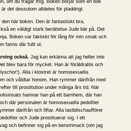
gen, om du frågar mig. Boken börjar som en bok
är det dessutom alldeles för pladdrigt.
r den här boken. Den
är
fantastiskt bra,
ckså en väldigt stark berättelse Jude bär på. Det
n nja. Boken var faktiskt för lång för min smak och
n fanns där fullt ut.
arning också.
Jag kan erkänna att jag heller inte
Det blev bara för mycket. Han är föräldralös och
klyschor!). Alla i klostret är homosexuella
om och våldtar honom. Han rymmer därifrån med
ter till prostitution under många års tid. När
polisinsats hamnar han på ett barnhem, där han
 och där personalen är homosexuella pedofiler
er därifrån och liftar. Alla lastbilschaufförer
edofiler och Jude prostituerar sig. I ett
svag och befinner sig på en bensinmack (om jag