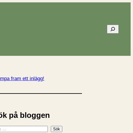
Sök
mpa fram ett inlägg!
ök på bloggen
Sök