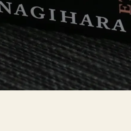
Bokblomma
om
Rent hus av Alia
Trabucco Zerán