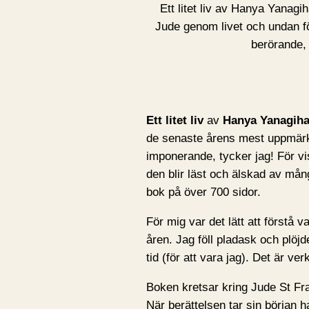
Ett litet liv av Hanya Yanagi
Jude genom livet och undan fö
berörande, 
Ett litet liv
av
Hanya Yanagiha
de senaste årens mest uppmär
imponerande, tycker jag! För vi
den blir läst och älskad av mång
bok på över 700 sidor.
För mig var det lätt att förstå 
åren. Jag föll pladask och plöj
tid (för att vara jag). Det är ve
Boken kretsar kring Jude St Fra
När berättelsen tar sin början 