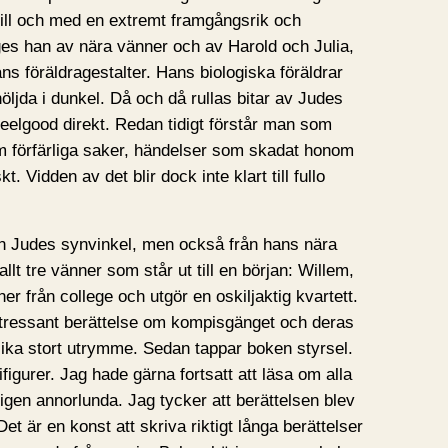
 till och med en extremt framgångsrik och
ges han av nära vänner och av Harold och Julia,
s föräldragestalter. Hans biologiska föräldrar
ljda i dunkel. Då och då rullas bitar av Judes
eelgood direkt. Redan tidigt förstår man som
om förfärliga saker, händelser som skadat honom
t. Vidden av det blir dock inte klart till fullo
n Judes synvinkel, men också från hans nära
llt tre vänner som står ut till en början: Willem,
r från college och utgör en oskiljaktig kvartett.
ntressant berättelse om kompisgänget och deras
 lika stort utrymme. Sedan tappar boken styrsel.
figurer. Jag hade gärna fortsatt att läsa om alla
ligen annorlunda. Jag tycker att berättelsen blev
 Det är en konst att skriva riktigt långa berättelser