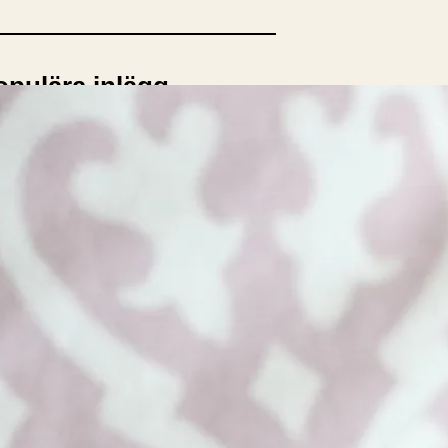
opulära inlägg
sta författare
opulära ämnen
rnböcker
Bokcirkel
Biografi
Blogga