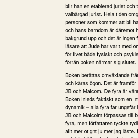
blir han en etablerad jurist och
välbärgad jurist. Hela tiden om
personer som kommer att bli han
och hans barndom är däremot hö
bakgrund upp och det är ingen f
läsare att Jude har varit med 
för livet både fysiskt och psykisk
förrän boken närmar sig slutet.
Boken berättas omväxlande frå
och käras ögon. Det är framför a
JB och Malcom. De fyra är vänne
Boken inleds faktiskt som en i
dynamik – alla fyra får ungefär
JB och Malcolm förpassas till bi
fyra, men författaren tyckte tyd
allt mer otight ju mer jag läste.