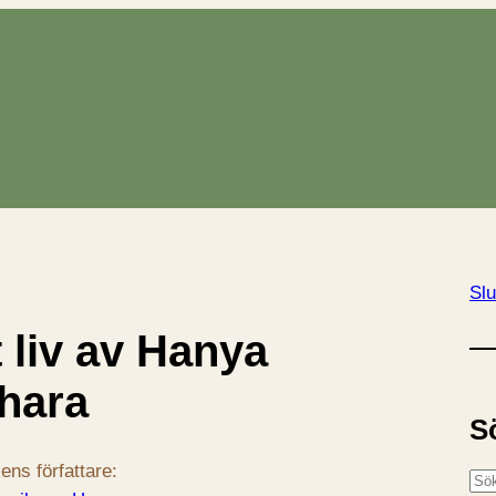
Slu
et liv av Hanya
hara
S
ens författare:
S