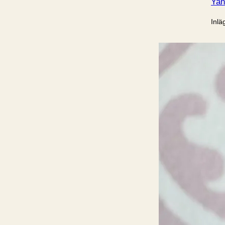
Yan
Inlä