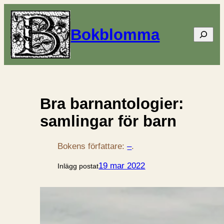
Bokblomma
Sök
Bra barnantologier:
samlingar för barn
Bokens författare:
–
.
19 mar 2022
Inlägg postat