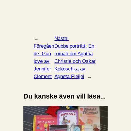
←
Nästa:
Föregåen
Dubbelporträtt: En
de:
Gun
roman om Agatha
love av
Christie och Oskar
Jennifer
Kokoschka av
Clement
Agneta Pleijel
→
Du kanske även vill läsa...