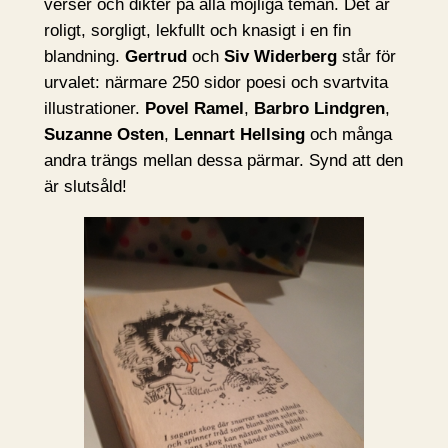
verser och dikter på alla möjliga teman. Det är
roligt, sorgligt, lekfullt och knasigt i en fin
blandning.
Gertrud
och
Siv Widerberg
står för
urvalet: närmare 250 sidor poesi och svartvita
illustrationer.
Povel Ramel
,
Barbro Lindgren
,
Suzanne Osten
,
Lennart Hellsing
och många
andra trängs mellan dessa pärmar. Synd att den
är slutsåld!