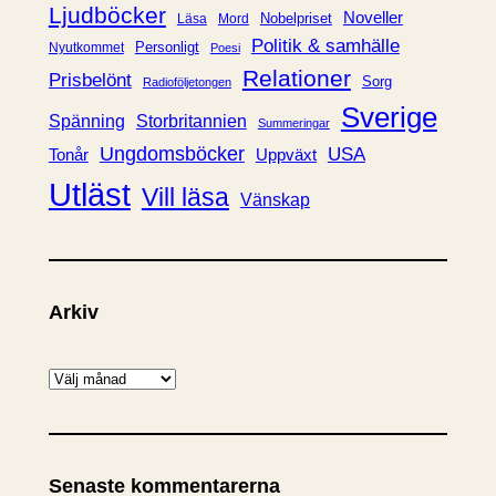
Ljudböcker
Noveller
Nobelpriset
Läsa
Mord
Politik & samhälle
Personligt
Nyutkommet
Poesi
Relationer
Prisbelönt
Sorg
Radioföljetongen
Sverige
Spänning
Storbritannien
Summeringar
Ungdomsböcker
USA
Uppväxt
Tonår
Utläst
Vill läsa
Vänskap
Arkiv
A
r
k
i
Senaste kommentarerna
v