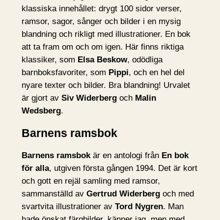
klassiska innehållet: drygt 100 sidor verser,
ramsor, sagor, sånger och bilder i en mysig
blandning och rikligt med illustrationer. En bok
att ta fram om och om igen. Här finns riktiga
klassiker, som
Elsa Beskow
, odödliga
barnboksfavoriter, som
Pippi
, och en hel del
nyare texter och bilder. Bra blandning! Urvalet
är gjort av
Siv Widerberg
och
Malin
Wedsberg
.
Barnens ramsbok
Barnens ramsbok
är en antologi från
En bok
för alla
, utgiven första gången 1994. Det är kort
och gott en rejäl samling med ramsor,
sammanställd av
Gertrud Widerberg
och med
svartvita illustrationer av
Tord Nygren
. Man
hade önskat färgbilder, känner jag, men med