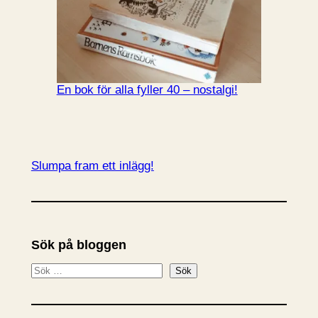
En bok för alla fyller 40 – nostalgi!
Slumpa fram ett inlägg!
Sök på bloggen
S
Sök
ö
k