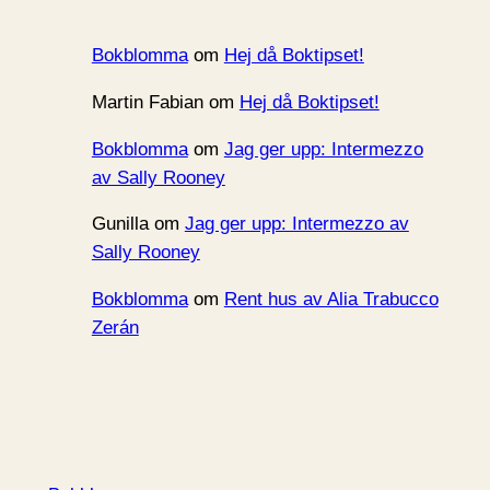
Bokblomma
om
Hej då Boktipset!
Martin Fabian
om
Hej då Boktipset!
Bokblomma
om
Jag ger upp: Intermezzo
av Sally Rooney
Gunilla
om
Jag ger upp: Intermezzo av
Sally Rooney
Bokblomma
om
Rent hus av Alia Trabucco
Zerán