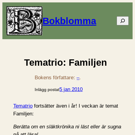
Bokblomma
Sök
Tematrio: Familjen
Bokens författare:
–
.
5 jan 2010
Inlägg postat
Tematrio
fortsätter även i år! I veckan är temat
Familjen:
Berätta om en släktkrönika ni läst eller är sugna
på att läsa!