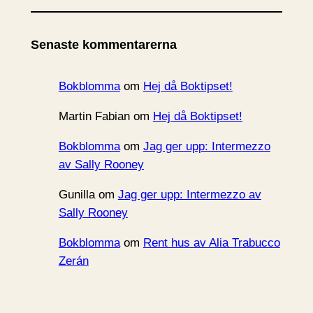
k
i
Senaste kommentarerna
v
Bokblomma
om
Hej då Boktipset!
Martin Fabian
om
Hej då Boktipset!
Bokblomma
om
Jag ger upp: Intermezzo
av Sally Rooney
Gunilla
om
Jag ger upp: Intermezzo av
Sally Rooney
Bokblomma
om
Rent hus av Alia Trabucco
Zerán