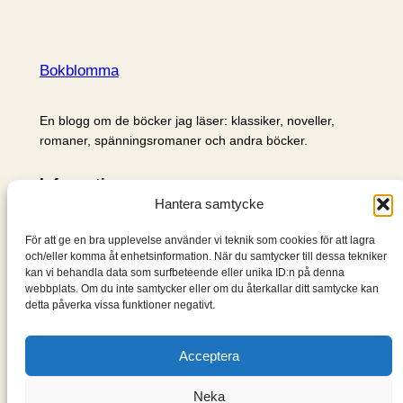
Bokblomma
En blogg om de böcker jag läser: klassiker, noveller,
romaner, spänningsromaner och andra böcker.
Information
Hantera samtycke
Cookie- och integritetspolicy
Om mig & om bloggen
För att ge en bra upplevelse använder vi teknik som cookies för att lagra
S
och/eller komma åt enhetsinformation. När du samtycker till dessa tekniker
kan vi behandla data som surfbeteende eller unika ID:n på denna
ö
webbplats. Om du inte samtycker eller om du återkallar ditt samtycke kan
k
detta påverka vissa funktioner negativt.
Acceptera
Neka